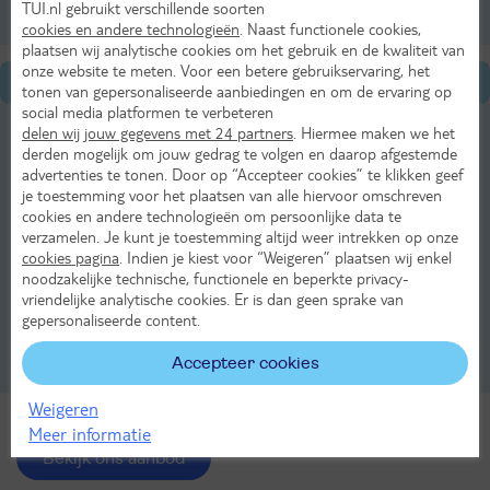
TUI.nl gebruikt verschillende soorten
cookies en andere technologieën
. Naast functionele cookies,
plaatsen wij analytische cookies om het gebruik en de kwaliteit van
onze website te meten. Voor een betere gebruikservaring, het
Algemene informatie
tonen van gepersonaliseerde aanbiedingen en om de ervaring op
social media platformen te verbeteren
Eten & Drinken in Agios Gordios
delen wij jouw gegevens met 24 partners
. Hiermee maken we het
derden mogelijk om jouw gedrag te volgen en daarop afgestemde
advertenties te tonen. Door op “Accepteer cookies” te klikken geef
Winkelen in Agios Gordios
je toestemming voor het plaatsen van alle hiervoor omschreven
cookies en andere technologieën om persoonlijke data te
Sport in Agios Gordios
verzamelen. Je kunt je toestemming altijd weer intrekken op onze
cookies pagina
. Indien je kiest voor “Weigeren” plaatsen wij enkel
Stranden in Agios Gordios
noodzakelijke technische, functionele en beperkte privacy-
vriendelijke analytische cookies. Er is dan geen sprake van
Transport en verhuur in Agios Gordios
gepersonaliseerde content.
Accepteer cookies
Uitgaan en activiteiten in Agios Gordios
Weigeren
Meer informatie
Bekijk ons aanbod