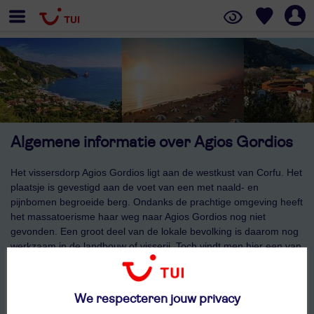
Algemene informatie over Agios Gordios
Het vissersdorp Agios Gordios ligt aan de westkust van Corfu. Het
plaatsje is gevestigd aan de voet van een met naald- en
pijnbomen begroeide berg. Ondanks de prachtige omgeving heeft
het massatoerisme haar weg naar Agios Gordios nog niet
gevonden. Een groot deel van de lokale bevolking is daarom nog
werkzaam in de landbouw of visserij. Toch vindt men hier een van
de mooiste stranden van Corfu. In en rondom Agios Gordios zijn
verder veel mogelijkheden voor watersporters en wandelaars.
We respecteren jouw privacy
Bekijk ons aanbod