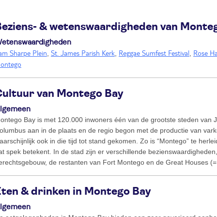
Beziens- & wetenswaardigheden van Monte
etenswaardigheden
am Sharpe Plein
St. James Parish Kerk
Reggae Sumfest Festival
Rose Ha
,
,
,
ontego
Cultuur van Montego Bay
lgemeen
ontego Bay is met 120.000 inwoners één van de grootste steden van J
olumbus aan in de plaats en de regio begon met de productie van va
aarschijnlijk ook in die tijd tot stand gekomen. Zo is “Montego” te he
at spek betekent. In de stad zijn er verschillende bezienswaardigheden
erechtsgebouw, de restanten van Fort Montego en de Great Houses (=
Eten & drinken in Montego Bay
lgemeen