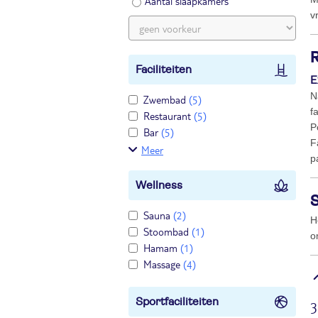
Aantal slaapkamers
v
Faciliteiten
E
N
Zwembad
(5)
f
Restaurant
(5)
P
Bar
(5)
F
Meer
p
Wellness
Sauna
(2)
H
Stoombad
(1)
o
Hamam
(1)
Massage
(4)
Sportfaciliteiten
3