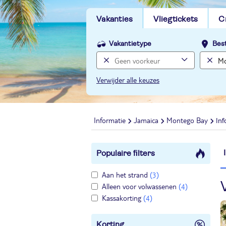
Vakanties
Vliegtickets
C
Vakantietype
Bes
Verwijder alle keuzes
Informatie
Jamaica
Montego Bay
Inf
Populaire filters
Aan het strand
(3)
Alleen voor volwassenen
(4)
Kassakorting
(4)
Korting