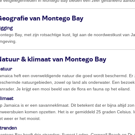
e eetgelegenheden in Montego Bay bieden een zeer gevarieerd aanbo
Geografie van Montego Bay
igging
ontego Bay, met zijn rotsachtige kust, ligt aan de noordwestkust van 
mgeving.
Natuur & klimaat van Montego Bay
atuur
amaica heft een overweldigende natuur die goed wordt beschermd. Er zi
eschermde natuurgebieden, zowel op land als onderwater. Een bezoek
anrader. Je krijgt een mooi beeld van de flora en fauna op het eiland.
limaat
p Jamaica is er een savanneklimaat. Dit betekent dat er bijna altijd zon
nweersbuien komen opzetten. Het is er gemiddeld 25 graden Celsius. In
et weer er het mooist.
tranden
ontego Bay heeft drie stranden: Sunset Lodge, Cornwall Beach en Dr