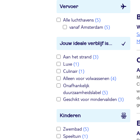
Vervoer
Alle luchthavens
(5)
vanaf Amsterdam
(5)
W
S
M
Jouw ideale verblijf is...
Aan het strand
(3)
Luxe
(1)
A
Culinair
(1)
M
Alleen voor volwassenen
(4)
C
Onafhankelijk
w
duurzaamheidslabel
(5)
d
Geschikt voor mindervaliden
(3)
g
Kinderen
Zwembad
(5)
A
Speeltuin
(1)