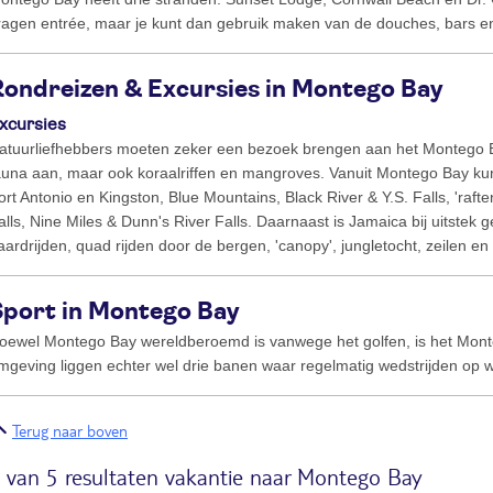
ragen entrée, maar je kunt dan gebruik maken van de douches, bars e
Rondreizen & Excursies in Montego Bay
xcursies
atuurliefhebbers moeten zeker een bezoek brengen aan het Montego Bay
auna aan, maar ook koraalriffen en mangroves. Vanuit Montego Bay ku
ort Antonio en Kingston, Blue Mountains, Black River & Y.S. Falls, 'raft
alls, Nine Miles & Dunn's River Falls. Daarnaast is Jamaica bij uitstek ge
aardrijden, quad rijden door de bergen, 'canopy', jungletocht, zeilen en
Sport in Montego Bay
oewel Montego Bay wereldberoemd is vanwege het golfen, is het Montego
mgeving liggen echter wel drie banen waar regelmatig wedstrijden op
Terug naar boven
 van 5 resultaten vakantie naar Montego Bay