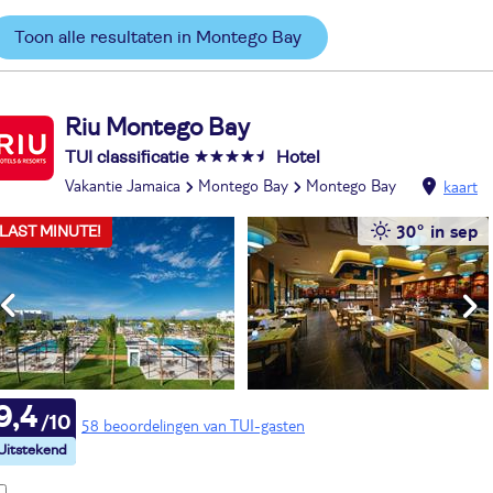
Toon alle resultaten in Montego Bay
Riu Montego Bay
TUI classificatie
Hotel
Vakantie Jamaica
Montego Bay
Montego Bay
kaart
30° in sep
LAST MINUTE!
9,4
58 beoordelingen van TUI-gasten