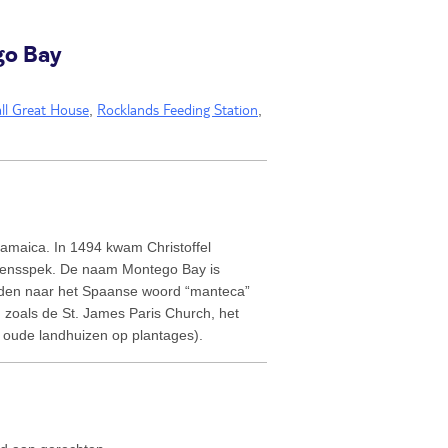
go Bay
ll Great House
Rocklands Feeding Station
,
,
amaica. In 1494 kwam Christoffel
rkensspek. De naam Montego Bay is
rleiden naar het Spaanse woord “manteca”
, zoals de St. James Paris Church, het
 oude landhuizen op plantages).