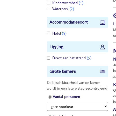
D
Kinderzwembad
(1)
Waterpark
(2)
Accommodatiesoort
L
M
Hotel
(5)
o
Ligging
Direct aan het strand
(5)
N
J
b
Grote kamers
a
De beschikbaarheid van de kamer
K
wordt in een latere stap gecontroleerd
O
Aantal personen
o
h
S
M