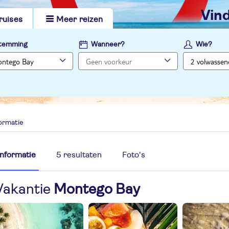
vi
ruises
Meer reizen
temming
Wanneer?
Wie?
ormatie
Informatie
5 resultaten
Foto's
Vakantie
Montego Bay