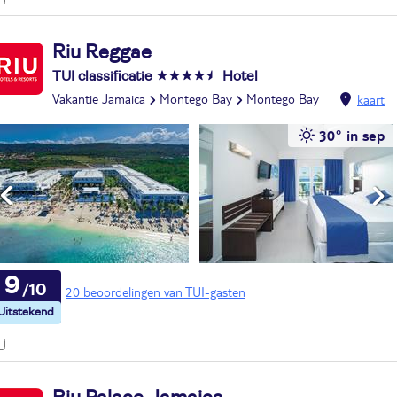
Riu Reggae
TUI classificatie
Hotel
Vakantie Jamaica
Montego Bay
Montego Bay
kaart
30° in sep
9
20 beoordelingen van TUI-gasten