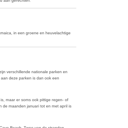
d aan gerechten.
Jamaica, in een groene en heuvelachtige
jn verschillende nationale parken en
 aan deze parken is dan ook een
 is, maar er soms ook pittige regen- of
 de maanden januari tot en met april is
. Cave Beach. Twee van de stranden