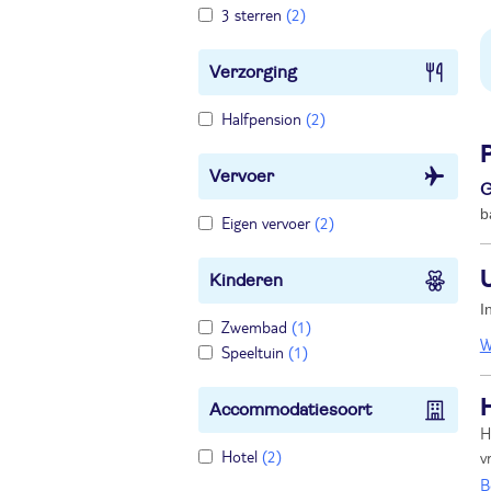
3 sterren
(2)
Verzorging
Halfpension
(2)
Vervoer
G
b
Eigen vervoer
(2)
Kinderen
I
Zwembad
(1)
W
Speeltuin
(1)
Accommodatiesoort
H
Hotel
(2)
v
B