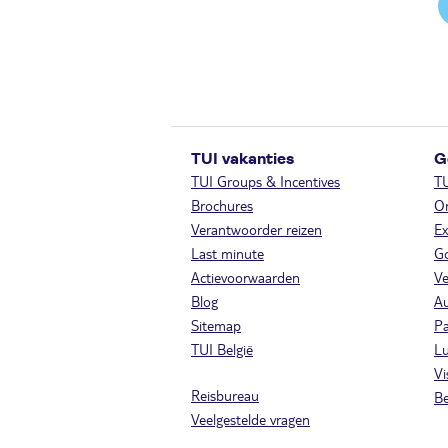
TUI vakanties
G
TUI Groups & Incentives
T
Brochures
On
Verantwoorder reizen
Ex
Last minute
Go
Actievoorwaarden
Ve
Blog
A
Sitemap
Pa
TUI België
Lu
Vi
Reisbureau
Be
Veelgestelde vragen