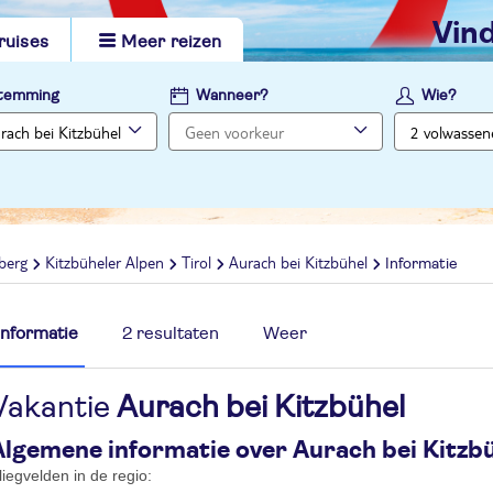
vi
ruises
Meer reizen
temming
Wanneer?
Wie?
hberg
Kitzbüheler Alpen
Tirol
Aurach bei Kitzbühel
Informatie
Informatie
2 resultaten
Weer
Vakantie
Aurach bei Kitzbühel
Algemene informatie over Aurach bei Kitzb
liegvelden in de regio: