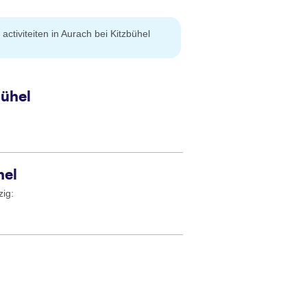
activiteiten in Aurach bei Kitzbühel
bühel
hel
zig: