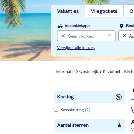
Vakanties
Vliegtickets
C
Vakantietype
Bes
Verwijder alle keuzes
Informatie
Oostenrijk
Kitzbühel - Kirc
Korting
Kassakorting
(2)
Aantal sterren
V