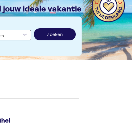
nd jouw ideale vakantie
Zoeken
ühel