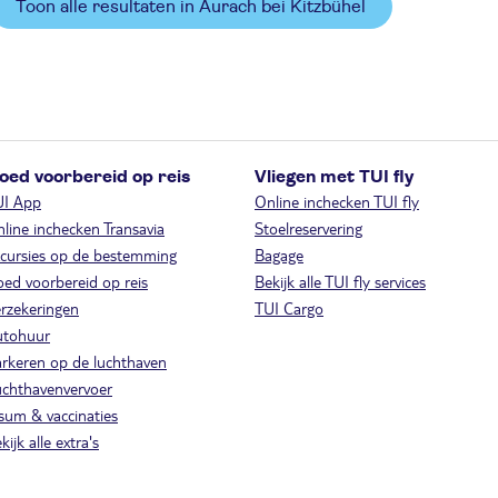
Toon alle resultaten in Aurach bei Kitzbühel
oed voorbereid op reis
Vliegen met TUI fly
UI App
Online inchecken TUI fly
line inchecken Transavia
Stoelreservering
cursies op de bestemming
Bagage
ed voorbereid op reis
Bekijk alle TUI fly services
rzekeringen
TUI Cargo
utohuur
rkeren op de luchthaven
chthavenvervoer
sum & vaccinaties
kijk alle extra's