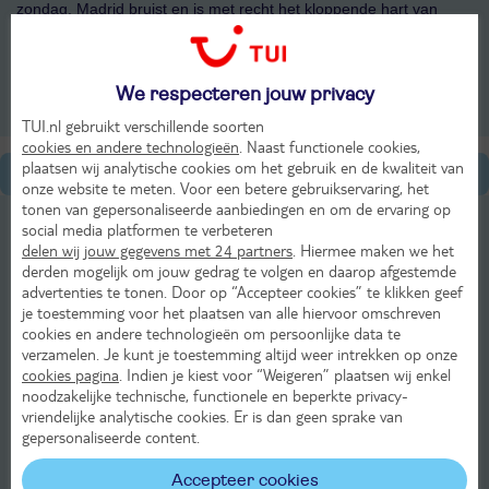
zondag. Madrid bruist en is met recht het kloppende hart van
Spanje.
Bekijk ons aanbod
We respecteren jouw privacy
TUI.nl gebruikt verschillende soorten
cookies en andere technologieën
. Naast functionele cookies,
plaatsen wij analytische cookies om het gebruik en de kwaliteit van
Algemene informatie
onze website te meten. Voor een betere gebruikservaring, het
tonen van gepersonaliseerde aanbiedingen en om de ervaring op
Cultuur van Madrid
social media platformen te verbeteren
delen wij jouw gegevens met 24 partners
. Hiermee maken we het
Discotheken in Madrid
derden mogelijk om jouw gedrag te volgen en daarop afgestemde
advertenties te tonen. Door op “Accepteer cookies” te klikken geef
je toestemming voor het plaatsen van alle hiervoor omschreven
Eten & Drinken in Madrid
cookies en andere technologieën om persoonlijke data te
verzamelen. Je kunt je toestemming altijd weer intrekken op onze
Kinderen in Madrid
cookies pagina
. Indien je kiest voor “Weigeren” plaatsen wij enkel
noodzakelijke technische, functionele en beperkte privacy-
Winkelen in Madrid
vriendelijke analytische cookies. Er is dan geen sprake van
gepersonaliseerde content.
Sport in Madrid
Accepteer cookies