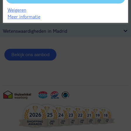
Transport en verhuur in Madrid
Weigeren
Meer informatie
Uitgaan en activiteiten in Madrid
Wetenswaardigheden in Madrid
Bekijk ons aanbod