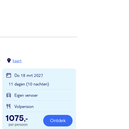
Kaaiman Eilanden
Verenigde Staten
kaart
Do 18 mrt 2027
11 dagen (10 nachten)
Eigen vervoer
Volpension
1075
,-
Ontdek
per persoon