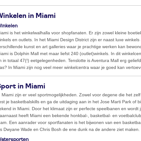
Winkelen in Miami
inkelen
iami is het winkelwalhalla voor shopfanaten. Er zijn zowel kleine boetie
inkels en outlets. In het Miami Design District zijn er naast luxe winke
erschillende kunst en art galleries waar je prachtige werken kan bewo
iami is Dolphin Mall met maar liefst 240 (outlet)winkels. In dit winkelc
n in totaal 47(!) eetgelegenheden. Tenslotte is Aventura Mall erg geliefd
as? In Miami zijn nog veel meer winkelcentra waar je goed kan vertoev
Sport in Miami
n Miami zijn er veel sportmogelijkheden. Zowel voor degene die het zelf 
est je basketbalskills en ga de uitdaging aan in het Jose Marti Park of b
ekend in Miami. Door het klimaat zijn er perfecte speelbanen en wordt j
aarnaast heeft Miami een bekende honkbal-, basketbal- en voetbalclub
eam. Een aanrader voor sportfanaten is het bijwonen van een basketbal
ls Dwyane Wade en Chris Bosh de ene dunk na de andere ziet maken.
atersporten