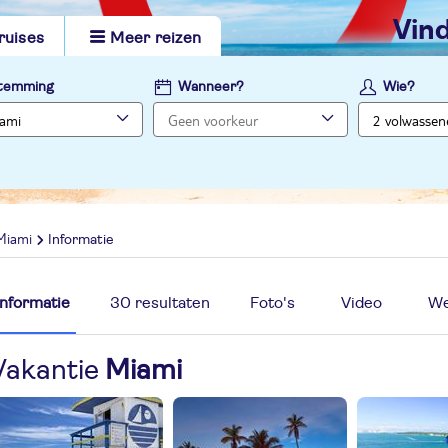
vi
ruises
Meer reizen
temming
Wanneer?
Wie?
Miami
Informatie
Informatie
30 resultaten
Foto's
Video
We
Vakantie
Miami