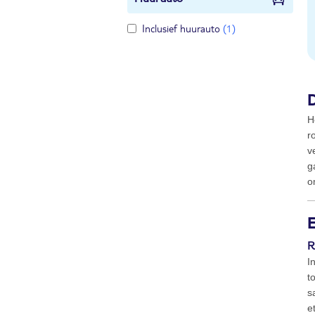
Inclusief huurauto
(1)
H
r
v
g
o
E
R
I
t
s
e