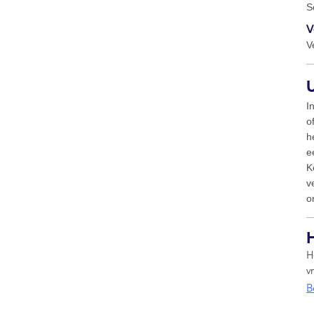
S
V
V
U
I
o
h
e
K
v
o
H
v
B