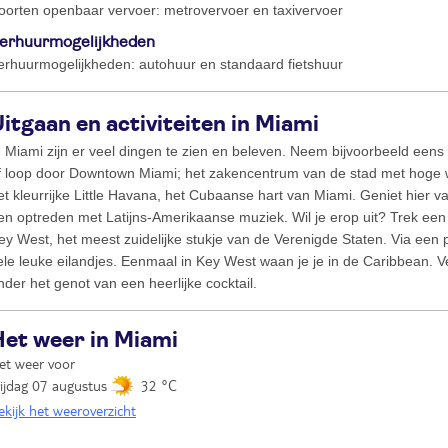
oorten openbaar vervoer: metrovervoer en taxivervoer
erhuurmogelijkheden
erhuurmogelijkheden: autohuur en standaard fietshuur
itgaan en activiteiten in Miami
n Miami zijn er veel dingen te zien en beleven. Neem bijvoorbeeld een
f loop door Downtown Miami; het zakencentrum van de stad met hoge 
et kleurrijke Little Havana, het Cubaanse hart van Miami. Geniet hier 
en optreden met Latijns-Amerikaanse muziek. Wil je erop uit? Trek ee
ey West, het meest zuidelijke stukje van de Verenigde Staten. Via een 
ele leuke eilandjes. Eenmaal in Key West waan je je in de Caribbean. V
nder het genot van een heerlijke cocktail.
Het weer in Miami
et weer voor
rijdag 07 augustus
32 °C
ekijk het weeroverzicht