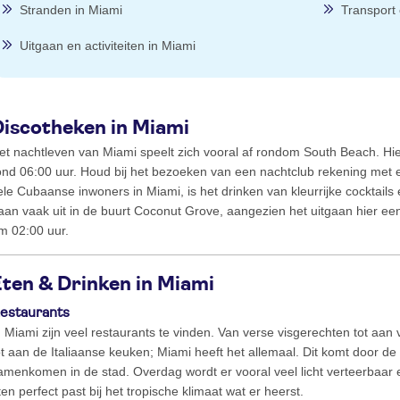
Stranden in Miami
Transport 
Uitgaan en activiteiten in Miami
Discotheken in Miami
et nachtleven van Miami speelt zich vooral af rondom South Beach. Hie
ond 06:00 uur. Houd bij het bezoeken van een nachtclub rekening met e
ele Cubaanse inwoners in Miami, is het drinken van kleurrijke cocktails 
aan vaak uit in de buurt Coconut Grove, aangezien het uitgaan hier een 
m 02:00 uur.
ten & Drinken in Miami
estaurants
n Miami zijn veel restaurants te vinden. Van verse visgerechten tot aa
ot aan de Italiaanse keuken; Miami heeft het allemaal. Dit komt door de 
amenkomen in de stad. Overdag wordt er vooral veel licht verteerbaar et
ten perfect past bij het tropische klimaat wat er heerst.