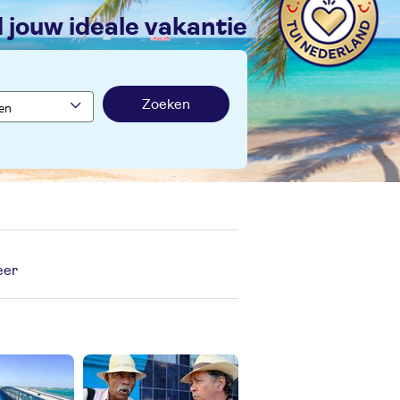
nd jouw ideale vakantie
Zoeken
er