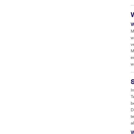
W
M
w
v
M
e
w
I
T
b
D
t
a
W