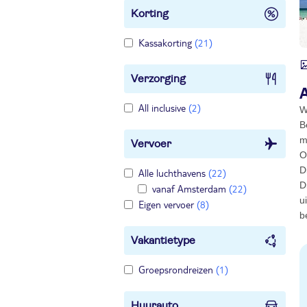
Korting
Kassakorting
(21)
Verzorging
All inclusive
(2)
W
B
m
Vervoer
O
D
Alle luchthavens
(22)
D
vanaf Amsterdam
(22)
u
Eigen vervoer
(8)
b
Vakantietype
Groepsrondreizen
(1)
Huurauto