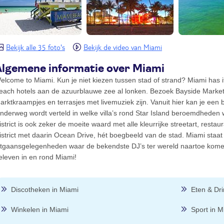
Bekijk alle 35 foto's
Bekijk de video van Miami
Algemene informatie over Miami
elcome to Miami. Kun je niet kiezen tussen stad of strand? Miami has it a
each hotels aan de azuurblauwe zee al lonken. Bezoek Bayside Market 
arktkraampjes en terrasjes met livemuziek zijn. Vanuit hier kan je ee
nderweg wordt verteld in welke villa’s rond Star Island beroemdhede
istrict is ook zeker de moeite waard met alle kleurrijke streetart, restau
istrict met daarin Ocean Drive, hét boegbeeld van de stad. Miami sta
itgaansgelegenheden waar de bekendste DJ’s ter wereld naartoe komen
eleven in en rond Miami!
Discotheken in Miami
Eten & Dr
Winkelen in Miami
Sport in M