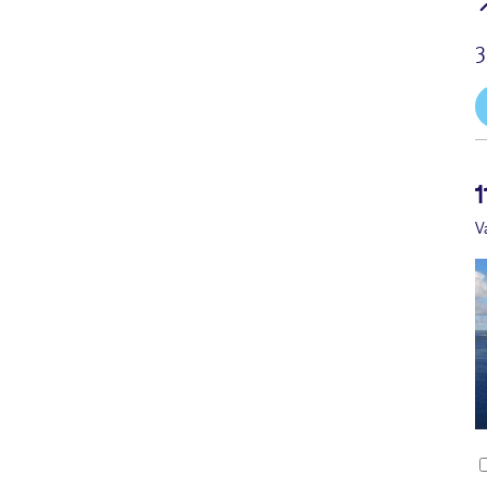
3
1
V