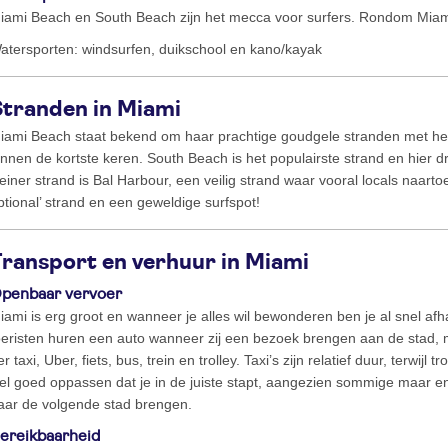
iami Beach en South Beach zijn het mecca voor surfers. Rondom Miami
atersporten: windsurfen, duikschool en kano/kayak
Stranden in Miami
iami Beach staat bekend om haar prachtige goudgele stranden met held
innen de kortste keren. South Beach is het populairste strand en hier 
leiner strand is Bal Harbour, een veilig strand waar vooral locals naart
ptional’ strand en een geweldige surfspot!
Transport en verhuur in Miami
penbaar vervoer
iami is erg groot en wanneer je alles wil bewonderen ben je al snel afh
oeristen huren een auto wanneer zij een bezoek brengen aan de stad, m
er taxi, Uber, fiets, bus, trein en trolley. Taxi’s zijn relatief duur, terwijl t
el goed oppassen dat je in de juiste stapt, aangezien sommige maar enk
aar de volgende stad brengen.
ereikbaarheid