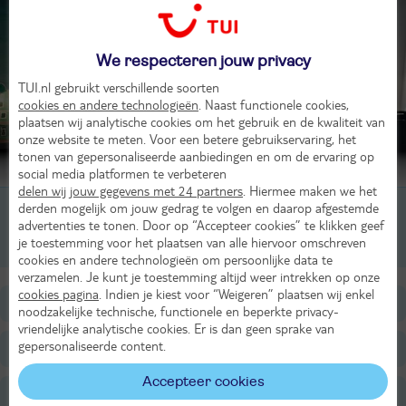
We respecteren jouw privacy
TUI.nl gebruikt verschillende soorten
cookies en andere technologieën
. Naast functionele cookies,
plaatsen wij analytische cookies om het gebruik en de kwaliteit van
onze website te meten. Voor een betere gebruikservaring, het
tonen van gepersonaliseerde aanbiedingen en om de ervaring op
Beoordeling van 5 TUI-gasten
social media platformen te verbeteren
delen wij jouw gegevens met 24 partners
. Hiermee maken we het
derden mogelijk om jouw gedrag te volgen en daarop afgestemde
2-persoonskamer, Standaard, 2-3 pers
advertenties te tonen. Door op “Accepteer cookies” te klikken geef
je toestemming voor het plaatsen van alle hiervoor omschreven
1-persoonskamer, Standaard, 1-1 pers
cookies en andere technologieën om persoonlijke data te
verzamelen. Je kunt je toestemming altijd weer intrekken op onze
cookies pagina
. Indien je kiest voor “Weigeren” plaatsen wij enkel
Ligging
noodzakelijke technische, functionele en beperkte privacy-
vriendelijke analytische cookies. Er is dan geen sprake van
gepersonaliseerde content.
Faciliteiten
Accepteer cookies
Restaurants/Bars