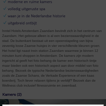
moderne en ruime kamers
volledig uitgeruste spa
waan je in de Nederlandse historie
uitgebreid ontbijt
Inntel Hotels Amsterdam Zaandam bevindt zich in het centrum van
Zaandam. Het gebouw alleen is al een bezienswaardigheid in de
stad. De buitenkant bestaat uit een opeenstapeling van bijna
zeventig losse Zaanse huisjes in vier verschillende kleuren groen.
Het hotel ligt naast trein station Zaandam waarmee je binnen 12
minuten kunt shoppen in Amsterdam. De kamers zijn modern
ingericht al geeft het foto behang de kamer een historisch tintje
maar bieden ook een historisch aspect aan door middel van foto
behang. Bezoek de typische Nederlandse bezienswaardigheden
zoals de Zaanse Schans, de Verkade Experience of een kaas
boerderij. Toch liever relaxen tijdens je verblijf? Bezoek dan de
Wellness club inclusief fitnessruimte en zwembad.
Kamers (2)