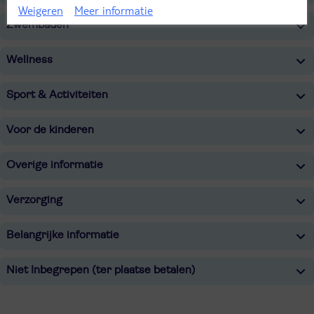
Weigeren
Meer informatie
Zwembaden
Wellness
Sport & Activiteiten
Voor de kinderen
Overige informatie
Verzorging
Belangrijke informatie
Niet Inbegrepen (ter plaatse betalen)