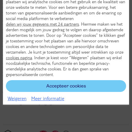
plaatsen wij analytische cookies om het gebruik en de kwaliteit van
Waarom kan ik niet inloggen in de TUI app?
onze website te meten. Voor een betere gebruikservaring, het
tonen van gepersonaliseerde aanbiedingen en om de ervaring op
Waar kan ik de TUI app downloaden?
social media platformen te verbeteren
Waar kan ik terecht met vragen over de TUI app?
delen wij jouw gegevens met 24 partners
. Hiermee maken we het
derden mogelijk om jouw gedrag te volgen en daarop afgestemde
Wanneer zijn de vluchtdetails in de TUI app te zien?
advertenties te tonen. Door op “Accepteer cookies” te klikken geef
Wat gebeurt er met de TUI-app na mijn vakantie?
je toestemming voor het plaatsen van alle hiervoor omschreven
cookies en andere technologieën om persoonlijke data te
Wat kan ik doen als de TUI app niet laadt?
verzamelen. Je kunt je toestemming altijd weer intrekken op onze
Wat staat er bij ‘Belangrijke informatie’ in de TUI app?
cookies pagina
. Indien je kiest voor “Weigeren” plaatsen wij enkel
noodzakelijke technische, functionele en beperkte privacy-
Welke gegevens van de boeking zie ik in de TUI app?
vriendelijke analytische cookies. Er is dan geen sprake van
Werkt de TUI app zonder internetverbinding?
gepersonaliseerde content.
Wie kan de TUI app gebruiken?
Accepteer cookies
Zie ik wijzigingen in de TUI app?
Weigeren
Meer informatie
Terug naar Mijn gegevens