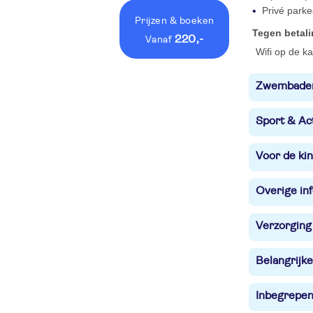
Privé parke
Prijzen
& boeken
Tegen betal
220,-
vanaf
Wifi op de k
Zwembade
Sport & Act
Voor de ki
Overige in
Verzorging
Belangrijke
Inbegrepe