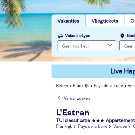
Vakanties
Vliegtickets
C
Vakantietype
Bes
Live Hap
Reizen
Frankrijk
Pays de la Loire
Ven
Verder zoeken
L'Estran
TUI classificatie
Appartemen
Frankrijk
Pays de la Loire
Vendée
C