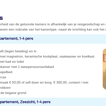
s
rheid van de getoonde kamers is afhankelijk van je reisgezelschap en
even een indicatie van het kamertype, naast de inrichting kan ook het ui
partement, 1-4 pers
ifi (tegen betaling) en tv
e met magnetron, keramische kookplaat, vaatwasser en koelkast
et bad en toilet
pkamer met 1 tweepersoonssofabed
tapelbed
erras
aak € 50,00 of zelf doen en borg: € 300,00, contant / met
voldoen
 de begane grond
partement, Zeezicht, 1-4 pers