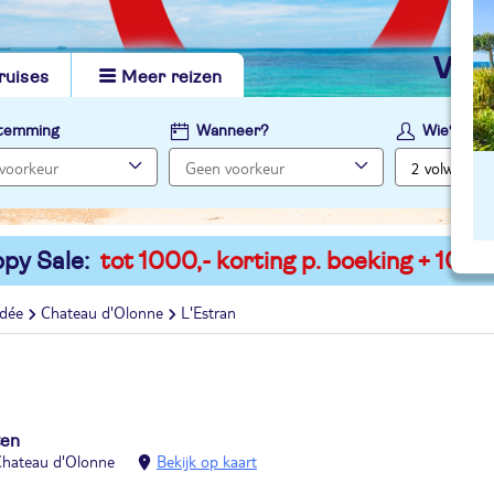
vi
ruises
Meer reizen
temming
Wanneer?
Wie?
py Sale:
tot 1000,- korting p. boeking + 100,-
dée
Chateau d'Olonne
L'Estran
ten
hateau d'Olonne
Bekijk op kaart