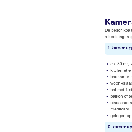
Kamer
De beschikbaa
afbeeldingen g
1-kamer ap
ca. 30 m², w
kitchenett
badkamer m
woon-/slaa
hal met 1 s
balkon of t
eindschoonm
creditcard 
gelegen op
2-kamer ap