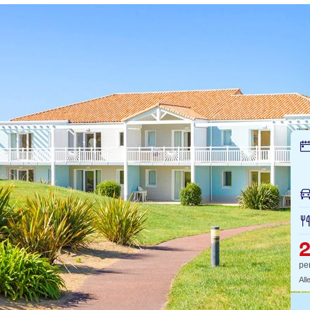
pe
All