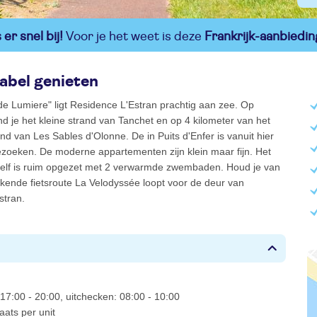
er snel bij!
Voor je het weet is deze
Frankrijk-aanbiedin
abel genieten
e Lumiere" ligt Residence L'Estran prachtig aan zee. Op
nd je het kleine strand van Tanchet en op 4 kilometer van het
nd van Les Sables d'Olonne. De in Puits d'Enfer is vanuit hier
ezoeken. De moderne appartementen zijn klein maar fijn. Het
zelf is ruim opgezet met 2 verwarmde zwembaden. Houd je van
kende fietsroute La Velodyssée loopt voor de deur van
stran.
17:00 - 20:00, uitchecken: 08:00 - 10:00
aats per unit