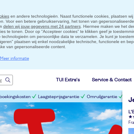
okies
en andere technologieën. Naast functionele cookies, plaatsen wij
ten. Voor een betere gebruikservaring, het tonen van gepersonaliseerd
en
delen wij jouw gegevens met 24 partners
. Hiermee maken we het der
s te tonen. Door op “Accepteer cookies” te klikken geef je toestemmin
technologieën om persoonlijke data te verzamelen. Je kunt je toestem
eigeren” plaatsen wij enkel noodzakelijke technische, functionele en bep
ake van gepersonaliseerde content.
Meer informatie
TUI Extra's
Service & Contact
 boekingskosten
Laagsteprijsgarantie
Omruilgarantie
Slim
J
L'
Fra