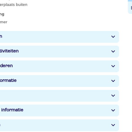
erplaats buiten
ing
amer
n
iviteiten
nderen
formatie
 informatie
n