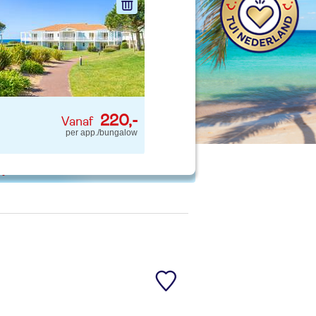
nd jouw ideale vakantie
Zoeken
220,-
per app./bungalow
 p. kind