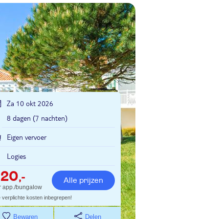
Za 10 okt 2026
8 dagen (7 nachten)
Eigen vervoer
Logies
220
,-
Alle prijzen
r app./bungalow
e verplichte kosten inbegrepen!
Bewaren
Delen