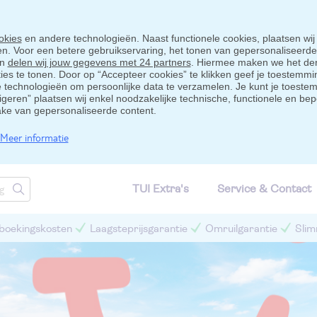
okies
en andere technologieën. Naast functionele cookies, plaatsen wij
ten. Voor een betere gebruikservaring, het tonen van gepersonaliseerd
en
delen wij jouw gegevens met 24 partners
. Hiermee maken we het der
s te tonen. Door op “Accepteer cookies” te klikken geef je toestemmin
technologieën om persoonlijke data te verzamelen. Je kunt je toestem
eigeren” plaatsen wij enkel noodzakelijke technische, functionele en bep
ake van gepersonaliseerde content.
Meer informatie
TUI Extra's
Service & Contact
 boekingskosten
Laagsteprijsgarantie
Omruilgarantie
Slim