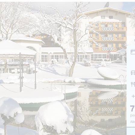
pe
All