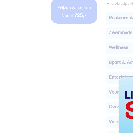
Oplaadpunt 
Prijzen
& boeken
725,-
vanaf
Restaurant
Zwembade
Wellness
Sport & Act
Entertainm
Voor de ki
Overige in
Verzorging