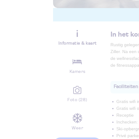
In het ko
Informatie & kaart
Rustig gelegen
Ziller. Na een
de wellnessfac
de fitnessappa
Kamers
Faciliteiten
Foto (28)
Gratis wifi
Gratis wifi
Receptie
Inchecken: 
Weer
Ski-opberg
Privé parke