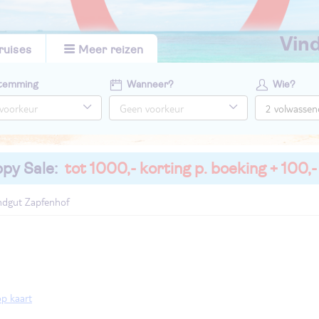
vi
ruises
Meer reizen
temming
Wanneer?
Wie?
py Sale:
tot 1000,- korting p. boeking + 100,-
ndgut Zapfenhof
op kaart