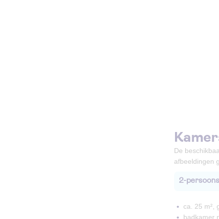
Kamer
De beschikbaa
afbeeldingen g
2-persoons
ca. 25 m², g
badkamer m