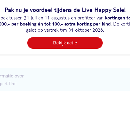
 informatie
Pak nu je voordeel tijdens de Live Happy Sale!
oek tussen 31 juli en 11 augustus en profiteer van
kortingen t
epen (ter plaatse betalen)
000,- per boeking én tot 100,- extra korting per kind.
De kort
geldt op vertrek t/m 31 oktober 2026.
Bekijk actie
rmatie over
port Tirol