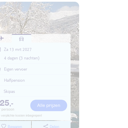
Za 13 mrt 2027
4 dagen (3 nachten)
Eigen vervoer
Halfpension
Skipas
725
,-
Alle prijzen
r persoon
e verplichte kosten inbegrepen!
Bewaren
Delen