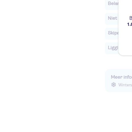
Belangrijke
B
Niet Inbegr
1.
Skipas
Ligging
Meer info
Winters