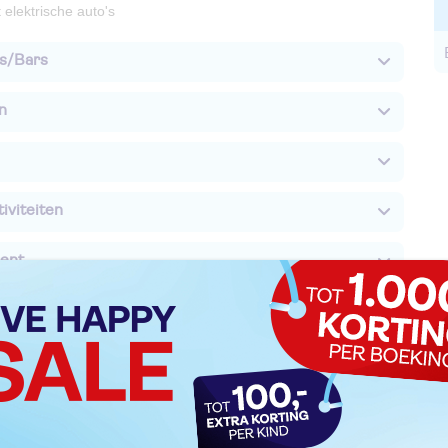
elektrische auto's
s/Bars
n
iviteiten
ent
nderen
formatie