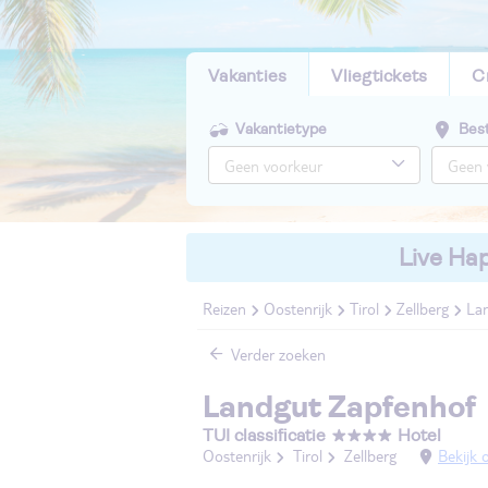
Vakanties
Vliegtickets
C
Vakantietype
Bes
Live Hap
Reizen
Oostenrijk
Tirol
Zellberg
La
Verder zoeken
Landgut Zapfenhof
TUI classificatie
Hotel
Oostenrijk
Tirol
Zellberg
Bekijk 