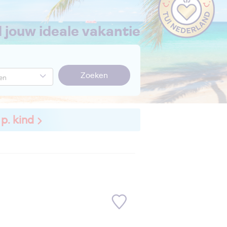
nd jouw ideale vakantie
Zoeken
 p. kind