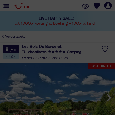
LIVE HAPPY SALE:
tot 1000,- korting p. boeking + 100,- p. kind
Verder zoeken
Les Bois Du Bardelet
8
TUI classificatie
Camping
Heel goed
Frankrijk
Centre
Loire
Gien
LAST MINUTE!