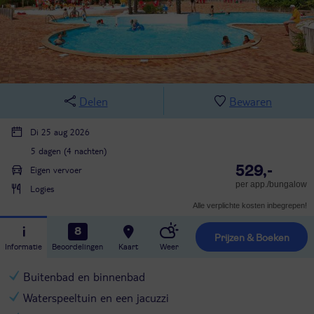
Delen
Bewaren
Di 25 aug 2026
5 dagen (4 nachten)
529,-
Eigen vervoer
per app./bungalow
Logies
Alle verplichte kosten inbegrepen!
8
Prijzen & Boeken
Informatie
Beoordelingen
Kaart
Weer
Buitenbad en binnenbad
Waterspeeltuin en een jacuzzi