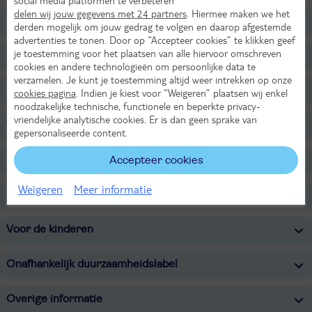
social media platformen te verbeteren
delen wij jouw gegevens met 24 partners
. Hiermee maken we het
Restaurants/Bars
derden mogelijk om jouw gedrag te volgen en daarop afgestemde
advertenties te tonen. Door op “Accepteer cookies” te klikken geef
je toestemming voor het plaatsen van alle hiervoor omschreven
Zwembaden
cookies en andere technologieën om persoonlijke data te
verzamelen. Je kunt je toestemming altijd weer intrekken op onze
Strand
cookies pagina
. Indien je kiest voor “Weigeren” plaatsen wij enkel
noodzakelijke technische, functionele en beperkte privacy-
vriendelijke analytische cookies. Er is dan geen sprake van
Wellness
gepersonaliseerde content.
Sport & Activiteiten
Accepteer cookies
Weigeren
Meer informatie
Entertainment
Voor de kinderen
Onafhankelijk duurzaamheidslabel
Overige informatie