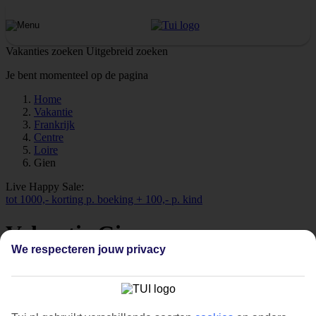
Vakanties zoeken
Uitgebreid zoeken
Je bent momenteel op de pagina
Home
Vakantie
Frankrijk
Centre
Loire
Gien
Live Happy Sale:
tot 1000,- korting p. boeking + 100,- p. kind
Vakantie Gien
We respecteren jouw privacy
Bekijk alle vakanties