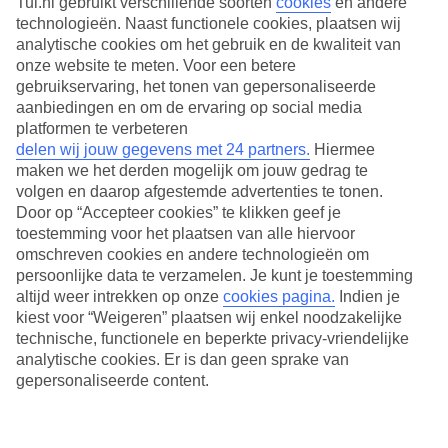
Tui.nl gebruikt verschillende soorten
cookies
en andere
technologieën. Naast functionele cookies, plaatsen wij
analytische cookies om het gebruik en de kwaliteit van
onze website te meten. Voor een betere
gebruikservaring, het tonen van gepersonaliseerde
aanbiedingen en om de ervaring op social media
platformen te verbeteren
delen wij jouw gegevens met 24 partners.
Hiermee
maken we het derden mogelijk om jouw gedrag te
volgen en daarop afgestemde advertenties te tonen.
Door op “Accepteer cookies” te klikken geef je
toestemming voor het plaatsen van alle hiervoor
omschreven cookies en andere technologieën om
persoonlijke data te verzamelen. Je kunt je toestemming
altijd weer intrekken op onze
cookies pagina.
Indien je
Live Happy Sale: tot wel 1000,- korting per boekding
kiest voor “Weigeren” plaatsen wij enkel noodzakelijke
Het hele gezin kan mee op vakantie naar Gien. Vlakbij deze
technische, functionele en beperkte privacy-vriendelijke
historische stad in de Franse regio Centre vind je namelijk een
analytische cookies. Er is dan geen sprake van
camping waar kindvriendelijkheid werd uitgevonden. Zwembaden,
gepersonaliseerde content.
speeltuinen en Nederlands sprekende animators maken dit tot een
topbestemming voor families met jonge kinderen. Voor een uitje kun
je terecht in het centrum van Gien, 15 minuten verderop. Flaneer er
langs de Loire-kade en bezoek zeker het kasteel.