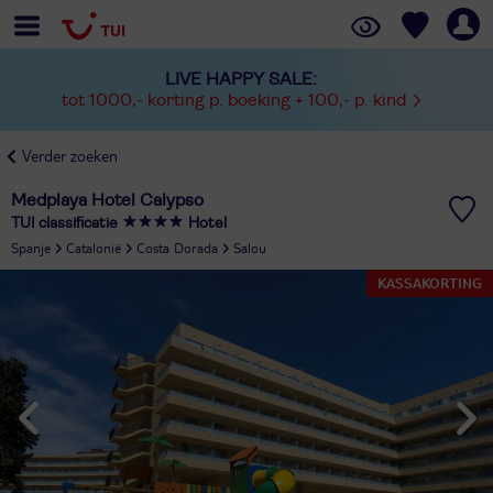
LIVE HAPPY SALE:
tot 1000,- korting p. boeking + 100,- p. kind
Verder zoeken
Medplaya Hotel Calypso
TUI classificatie
Hotel
Spanje
Catalonië
Costa Dorada
Salou
KASSAKORTING