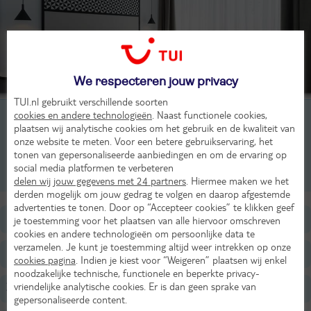
We respecteren jouw privacy
TUI.nl gebruikt verschillende soorten
cookies en andere technologieën
. Naast functionele cookies,
2-persoonskamer, 2-3 pers
plaatsen wij analytische cookies om het gebruik en de kwaliteit van
onze website te meten. Voor een betere gebruikservaring, het
3-persoonskamer, 3-5 pers
tonen van gepersonaliseerde aanbiedingen en om de ervaring op
social media platformen te verbeteren
4-persoonskamer, 4-4 pers
delen wij jouw gegevens met 24 partners
. Hiermee maken we het
derden mogelijk om jouw gedrag te volgen en daarop afgestemde
advertenties te tonen. Door op “Accepteer cookies” te klikken geef
Ligging
je toestemming voor het plaatsen van alle hiervoor omschreven
cookies en andere technologieën om persoonlijke data te
verzamelen. Je kunt je toestemming altijd weer intrekken op onze
Faciliteiten
cookies pagina
. Indien je kiest voor “Weigeren” plaatsen wij enkel
noodzakelijke technische, functionele en beperkte privacy-
vriendelijke analytische cookies. Er is dan geen sprake van
Zwembaden
gepersonaliseerde content.