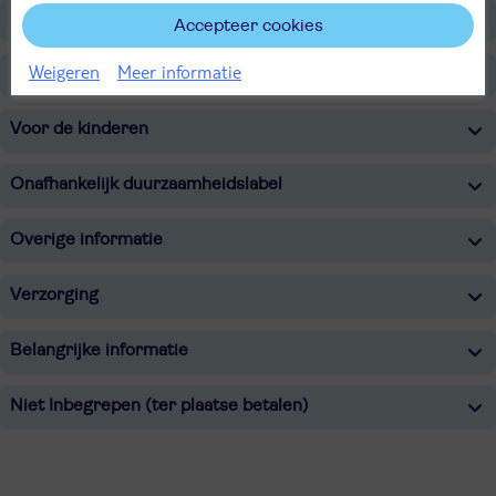
Sport & Activiteiten
Accepteer cookies
Weigeren
Meer informatie
Entertainment
Voor de kinderen
Onafhankelijk duurzaamheidslabel
Overige informatie
Verzorging
Belangrijke informatie
Niet Inbegrepen (ter plaatse betalen)