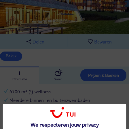
Delen
Bewaren
Bekijk
Prijzen & Boeken
Informatie
Weer
6700 m² (!) wellness
Meerdere binnen- en buitenzwembaden
Wat een prachtig uitzicht
Hier kom je helemaal tot rust
We respecteren jouw privacy
Sfeervol hotel