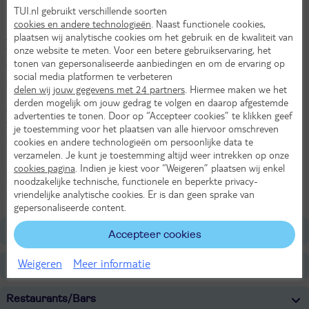
TUI.nl gebruikt verschillende soorten
Modern ingericht
cookies en andere technologieën
. Naast functionele cookies,
plaatsen wij analytische cookies om het gebruik en de kwaliteit van
Aan de rand van het Oostenrijkse Bad Aussee vind je Narzissen
onze website te meten. Voor een betere gebruikservaring, het
Vital Resort. Dit hotel is gericht op wellness. Met een wellness van
tonen van gepersonaliseerde aanbiedingen en om de ervaring op
6700 m² is dit de perfecte plek om helemaal te ontspannen. Ook
social media platformen te verbeteren
zijn er verschillende zwembaden waar je helemaal tot rust komt.
delen wij jouw gegevens met 24 partners
. Hiermee maken we het
Maar voor een actieve vakantie zit je hier ook helemaal op de
derden mogelijk om jouw gedrag te volgen en daarop afgestemde
goede plek. De regio van Bad Aussee biedt fantastische wandel- en
advertenties te tonen. Door op “Accepteer cookies” te klikken geef
fietsroutes om te verkennen. Nadat je 's ochtends van een kop
je toestemming voor het plaatsen van alle hiervoor omschreven
koffie op het terras met prachtig uitzicht hebt genoten ga je op zoek
cookies en andere technologieën om persoonlijke data te
naar een heerlijke wandelroute. Hier voel je je helemaal 1 met de
verzamelen. Je kunt je toestemming altijd weer intrekken op onze
prachtige Oostenrijkse natuur en ontdek je schilderachtige
cookies pagina
. Indien je kiest voor “Weigeren” plaatsen wij enkel
noodzakelijke technische, functionele en beperkte privacy-
uitzichten over de wonderschone Alpen. En aan het einde van zo'n
vriendelijke analytische cookies. Er is dan geen sprake van
actieve dag zoek je natuurlijk weer die heerlijk wellness op.
gepersonaliseerde content.
Ligging
Accepteer cookies
Weigeren
Meer informatie
Faciliteiten
Restaurants/Bars