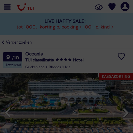
LIVE HAPPY SALE:
tot 1000,- korting p. boeking + 100,- p. kind
Verder zoeken
Oceanis
9
TUI classificatie
Hotel
Uitstekend
Griekenland
Rhodos
Ixia
KASSAKORTING