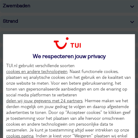
Zwembaden
Strand
Sport & Activiteiten
Entertainment
We respecteren jouw privacy
TUI.nl gebruikt verschillende soorten
Voor de kinderen
cookies en andere technologieën
. Naast functionele cookies,
plaatsen wij analytische cookies om het gebruik en de kwaliteit van
onze website te meten. Voor een betere gebruikservaring, het
Onafhankelijk duurzaamheidslabel
tonen van gepersonaliseerde aanbiedingen en om de ervaring op
social media platformen te verbeteren
Overige informatie
delen wij jouw gegevens met 24 partners
. Hiermee maken we het
derden mogelijk om jouw gedrag te volgen en daarop afgestemde
advertenties te tonen. Door op “Accepteer cookies” te klikken geef
Verzorging
je toestemming voor het plaatsen van alle hiervoor omschreven
cookies en andere technologieën om persoonlijke data te
Belangrijke informatie
verzamelen. Je kunt je toestemming altijd weer intrekken op onze
cookies pagina
. Indien je kiest voor “Weigeren” plaatsen wij enkel