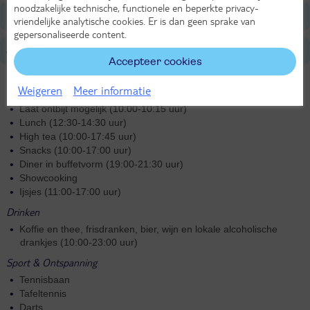
noodzakelijke technische, functionele en beperkte privacy-
Niet Inbegrepen (ter plaatse betalen)
vriendelijke analytische cookies. Er is dan geen sprake van
gepersonaliseerde content.
All Inclusive
Accepteer cookies
Eten
Weigeren
Meer informatie
Ontbijt (07:00-10:00 uur)
Laat ontbijt mogelijk (10:00-10:15 uur)
Lunch (12:30-14:30 uur)
High tea (10:00-17:45 uur)
Snacks (10:00-17:00 uur)
Diner in buffetvorm (19:00-21:30 uur)
Showcooking
Ijsjes (11:00-17:00 uur)
Drinken
Koffie en thee, frisdranken, bier, wijn en lokale alcoholische
drankjes (10:00-23:00 uur)
Sport & Ontspanning
Tennisbaan
Tafeltennis
Darts