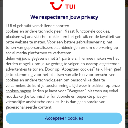
TUI MAGIC LIFE
We respecteren jouw privacy
Niet alleen de ijsjes, de drankjes en de parasol op het strand,
TUI.nl gebruikt verschillende soorten
maar ook vele sportieve activiteiten zijn inclusief. Zelfs de zon is
cookies en andere technologieën
. Naast functionele cookies,
inbegrepen… In deze hotels, die direct aan zee liggen, kun je
plaatsen wij analytische cookies om het gebruik en de kwaliteit van
sporten, ontspannen in de spa of heerlijk uitgebreid eten. All
onze website te meten. Voor een betere gebruikservaring, het
Inclusive is gemak. Geen portemonnee op zak en geen
tonen van gepersonaliseerde aanbiedingen en om de ervaring op
verrassingen achteraf.
social media platformen te verbeteren
delen wij jouw gegevens met 24 partners
. Hiermee maken we het
derden mogelijk om jouw gedrag te volgen en daarop afgestemde
Meer over TUI MAGIC LIFE
advertenties te tonen. Door op “Accepteer cookies” te klikken geef
je toestemming voor het plaatsen van alle hiervoor omschreven
cookies en andere technologieën om persoonlijke data te
verzamelen. Je kunt je toestemming altijd weer intrekken op onze
cookies pagina
. Indien je kiest voor “Weigeren” plaatsen wij enkel
noodzakelijke technische, functionele en beperkte privacy-
vriendelijke analytische cookies. Er is dan geen sprake van
gepersonaliseerde content.
Accepteer cookies