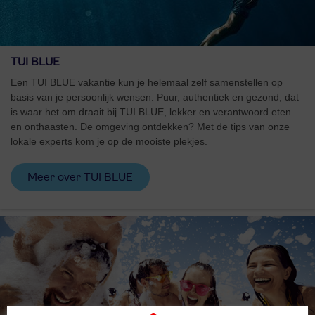
TUI BLUE
Een TUI BLUE vakantie kun je helemaal zelf samenstellen op
basis van je persoonlijk wensen. Puur, authentiek en gezond, dat
is waar het om draait bij TUI BLUE, lekker en verantwoord eten
en onthaasten. De omgeving ontdekken? Met de tips van onze
lokale experts kom je op de mooiste plekjes.
Meer over TUI BLUE