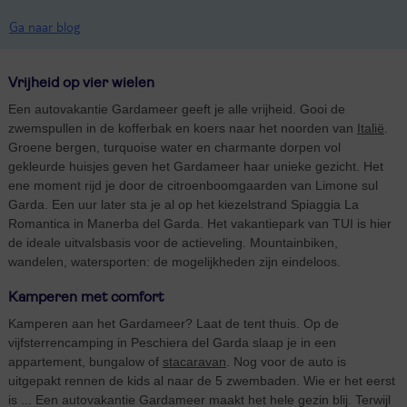
Ga naar blog
Vrijheid op vier wielen
Een autovakantie Gardameer geeft je alle vrijheid. Gooi de
zwemspullen in de kofferbak en koers naar het noorden van
Italië
.
Groene bergen, turquoise water en charmante dorpen vol
gekleurde huisjes geven het Gardameer haar unieke gezicht. Het
ene moment rijd je door de citroenboomgaarden van Limone sul
Garda. Een uur later sta je al op het kiezelstrand Spiaggia La
Romantica in Manerba del Garda. Het vakantiepark van TUI is hier
de ideale uitvalsbasis voor de actieveling. Mountainbiken,
wandelen, watersporten: de mogelijkheden zijn eindeloos.
Kamperen met comfort
Kamperen aan het Gardameer? Laat de tent thuis. Op de
vijfsterrencamping in Peschiera del Garda slaap je in een
appartement, bungalow of
stacaravan
. Nog voor de auto is
uitgepakt rennen de kids al naar de 5 zwembaden. Wie er het eerst
is ... Een autovakantie Gardameer maakt het hele gezin blij. Terwijl