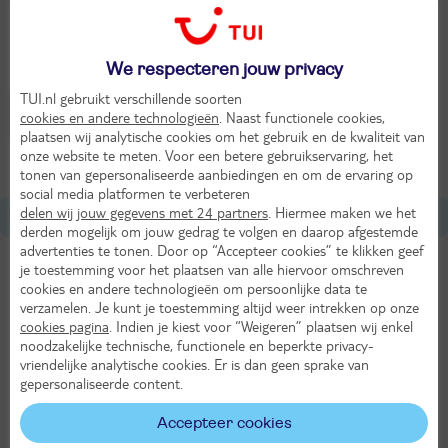
We respecteren jouw privacy
TUI.nl gebruikt verschillende soorten
cookies en andere technologieën
. Naast functionele cookies,
Garda
(11)
Sirmione
(3)
plaatsen wij analytische cookies om het gebruik en de kwaliteit van
onze website te meten. Voor een betere gebruikservaring, het
tonen van gepersonaliseerde aanbiedingen en om de ervaring op
social media platformen te verbeteren
delen wij jouw gegevens met 24 partners
. Hiermee maken we het
Over Italië
derden mogelijk om jouw gedrag te volgen en daarop afgestemde
advertenties te tonen. Door op “Accepteer cookies” te klikken geef
Tijdverschil met Nederland
je toestemming voor het plaatsen van alle hiervoor omschreven
cookies en andere technologieën om persoonlijke data te
Gelijk aan NL
verzamelen. Je kunt je toestemming altijd weer intrekken op onze
cookies pagina
. Indien je kiest voor “Weigeren” plaatsen wij enkel
Hoofdstad van Italië
noodzakelijke technische, functionele en beperkte privacy-
Rome
vriendelijke analytische cookies. Er is dan geen sprake van
gepersonaliseerde content.
Munteenheid
Accepteer cookies
Euro