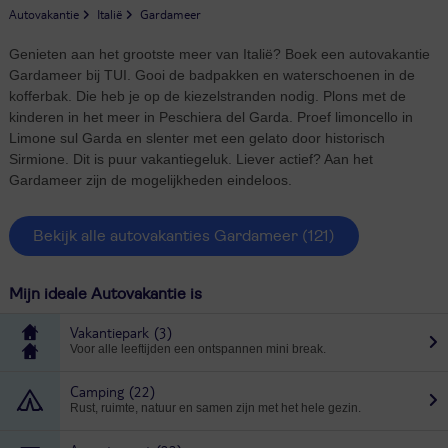
Autovakantie
Italië
Gardameer
Genieten aan het grootste meer van Italië? Boek een autovakantie
Gardameer bij TUI. Gooi de badpakken en waterschoenen in de
kofferbak. Die heb je op de kiezelstranden nodig. Plons met de
kinderen in het meer in Peschiera del Garda. Proef limoncello in
Limone sul Garda en slenter met een gelato door historisch
Sirmione. Dit is puur vakantiegeluk. Liever actief? Aan het
Gardameer zijn de mogelijkheden eindeloos.
Bekijk alle autovakanties Gardameer
(121)
Mijn ideale Autovakantie is
Vakantiepark
(3)
Voor alle leeftijden een ontspannen mini break.
Camping
(22)
Rust, ruimte, natuur en samen zijn met het hele gezin.