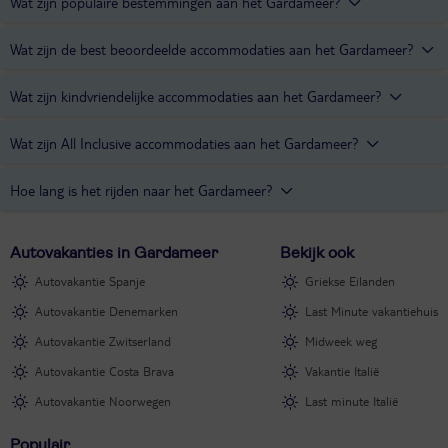
Wat zijn populaire bestemmingen aan het Gardameer?
Populaire bestemmingen aan het Gardameer zijn
Lazise
,
Bardolino
Wat zijn de best beoordeelde accommodaties aan het Gardameer?
en
Limone sul Garda
.
De best beoordeelde accommodaties aan het Gardameer zijn de
Wat zijn kindvriendelijke accommodaties aan het Gardameer?
hotels
Corte Valier
,
Le Ali del Frassino
en
Parc Hotel Germano
Suites & Residence
.
Kindvriendelijke accommodaties aan het Gardameer zijn
Wat zijn All Inclusive accommodaties aan het Gardameer?
vakantiepark
Onda Blu
,
Gardaland Adventure Hotel
en camping
La
Rocca
.
Parc Hotel
en hotel
Leonardo Da Vinci
zijn All Inclusive
Hoe lang is het rijden naar het Gardameer?
accommodaties aan het Gardameer.
Met de auto van Utrecht naar het Gardameer ben je ongeveer 12
Autovakanties in Gardameer
Bekijk ook
uur onderweg.
Autovakantie Spanje
Griekse Eilanden
Autovakantie Denemarken
Last Minute vakantiehuis
Autovakantie Zwitserland
Midweek weg
Autovakantie Costa Brava
Vakantie Italië
Autovakantie Noorwegen
Last minute Italië
Populair