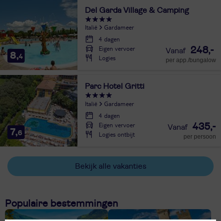
Del Garda Village & Camping
Italië
Gardameer
4 dagen
Eigen vervoer
248,-
8,
4
Logies
per app./bungalow
Parc Hotel Gritti
Italië
Gardameer
4 dagen
Eigen vervoer
435,-
7,
6
Logies ontbijt
per persoon
Bekijk alle vakanties
Populaire bestemmingen