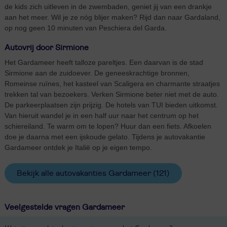
de kids zich uitleven in de zwembaden, geniet jij van een drankje
aan het meer. Wil je ze nóg blijer maken? Rijd dan naar Gardaland,
op nog geen 10 minuten van Peschiera del Garda.
Autovrij door Sirmione
Het Gardameer heeft talloze pareltjes. Een daarvan is de stad
Sirmione aan de zuidoever. De geneeskrachtige bronnen,
Romeinse ruïnes, het kasteel van Scaligera en charmante straatjes
trekken tal van bezoekers. Verken Sirmione beter niet met de auto.
De parkeerplaatsen zijn prijzig. De hotels van TUI bieden uitkomst.
Van hieruit wandel je in een half uur naar het centrum op het
schiereiland. Te warm om te lopen? Huur dan een fiets. Afkoelen
doe je daarna met een ijskoude gelato. Tijdens je autovakantie
Gardameer ontdek je Italië op je eigen tempo.
Bekijk alle autovakanties Gardameer
(121)
Veelgestelde vragen Gardameer