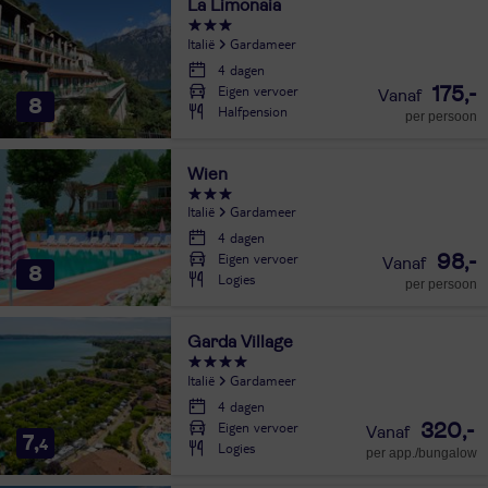
La Limonaia
Italië
Gardameer
4 dagen
Eigen vervoer
175,-
8
Halfpension
per persoon
Wien
Italië
Gardameer
4 dagen
Eigen vervoer
98,-
8
Logies
per persoon
Garda Village
Italië
Gardameer
4 dagen
Eigen vervoer
320,-
7,
4
Logies
per app./bungalow