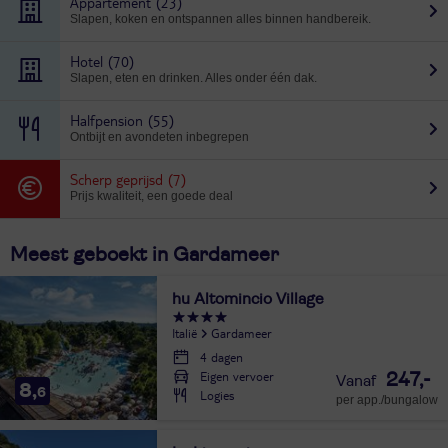
Appartement
(23)
Slapen, koken en ontspannen alles binnen handbereik.
Hotel
(70)
Slapen, eten en drinken. Alles onder één dak.
Halfpension
(55)
Ontbijt en avondeten inbegrepen
Scherp geprijsd
(7)
Prijs kwaliteit, een goede deal
Meest geboekt in Gardameer
hu Altomincio Village
Italië
Gardameer
4 dagen
Eigen vervoer
247,-
8,
6
Logies
per app./bungalow