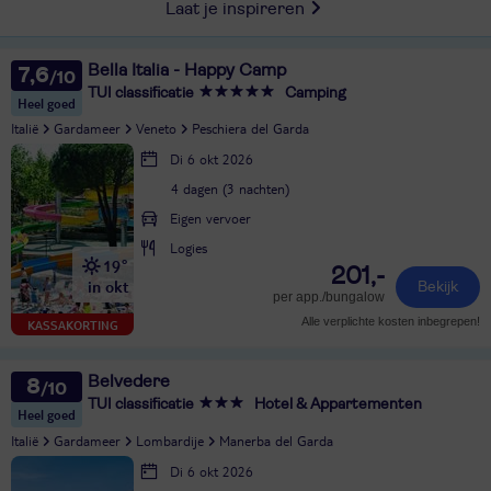
Laat je inspireren
Bella Italia - Happy Camp
7,6
TUI classificatie
Camping
Heel goed
Italië
Gardameer
Veneto
Peschiera del Garda
Di 6 okt 2026
4 dagen (3 nachten)
Eigen vervoer
Logies
19°
201,-
in okt
Bekijk
per app./bungalow
Alle verplichte kosten inbegrepen!
KASSAKORTING
Belvedere
8
TUI classificatie
Hotel & Appartementen
Heel goed
Italië
Gardameer
Lombardije
Manerba del Garda
Di 6 okt 2026