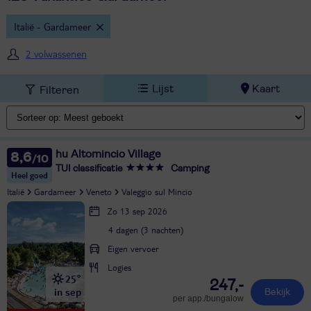
Italië - Gardameer
2 volwassenen
Lijst
Kaart
Filteren
hu Altomincio Village
8,6
TUI classificatie
Camping
Heel goed
Italië
Gardameer
Veneto
Valeggio sul Mincio
Zo 13 sep 2026
4 dagen (3 nachten)
Eigen vervoer
Logies
25°
247,-
in sep
Bekijk
per app./bungalow