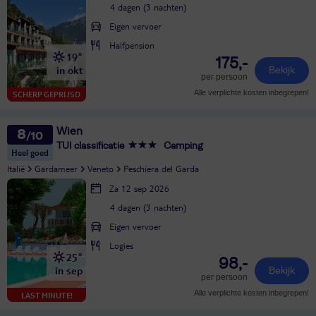
4 dagen (3 nachten)
Eigen vervoer
Halfpension
19°
175,-
in okt
Bekijk
per persoon
Alle verplichte kosten inbegrepen!
SCHERP GEPRIJSD
Wien
8
TUI classificatie
Camping
Heel goed
Italië
Gardameer
Veneto
Peschiera del Garda
Za 12 sep 2026
4 dagen (3 nachten)
Eigen vervoer
Logies
25°
98,-
in sep
Bekijk
per persoon
Alle verplichte kosten inbegrepen!
LAST MINUTE!