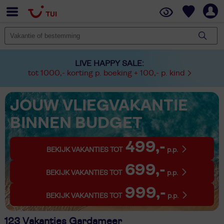
LIVE HAPPY SALE:
tot 1000,- korting p. boeking + 100,- p. kind
JOUW VLIEGVAKANTIE
BINNEN BUDGET
499,-
BEKIJK VAKANTIES TOT
p.p.
699,-
BEKIJK VAKANTIES TOT
p.p.
999,-
BEKIJK VAKANTIES TOT
p.p.
123 Vakanties Gardameer