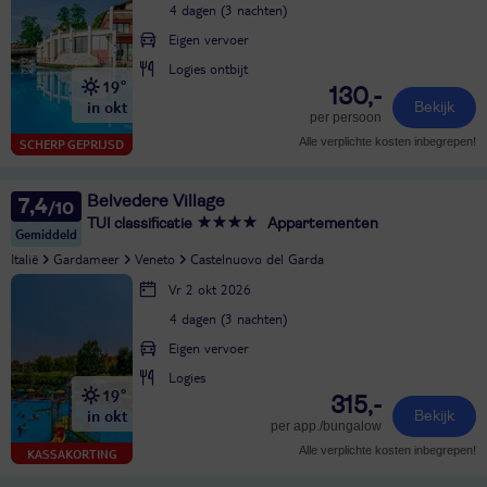
4 dagen (3 nachten)
Eigen vervoer
Logies ontbijt
19°
130,-
in okt
Bekijk
per persoon
Alle verplichte kosten inbegrepen!
SCHERP GEPRIJSD
Belvedere Village
7,4
TUI classificatie
Appartementen
Gemiddeld
Italië
Gardameer
Veneto
Castelnuovo del Garda
Vr 2 okt 2026
4 dagen (3 nachten)
Eigen vervoer
Logies
19°
315,-
in okt
Bekijk
per app./bungalow
Alle verplichte kosten inbegrepen!
KASSAKORTING