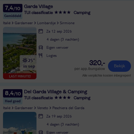
Garda Village
7,4
TUI classificatie
Camping
Gemiddeld
Italië
Gardameer
Lombardije
Sirmione
Za 12 sep 2026
4 dagen (3 nachten)
Eigen vervoer
Logies
25°
320,-
in sep
Bekijk
per app./bungalow
Alle verplichte kosten inbegrepen!
LAST MINUTE!
Del Garda Village & Camping
8,4
TUI classificatie
Camping
Heel goed
Italië
Gardameer
Veneto
Peschiera del Garda
Za 19 sep 2026
4 dagen (3 nachten)
Eigen vervoer