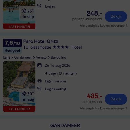
Logies
25°
248,-
in sep
Bekijk
per app./bungalow
Alle verplichte kosten inbegrepen!
LAST MINUTE!
Parc Hotel Gritti
7,6
TUI classificatie
Hotel
Heel goed
Italië
Gardameer
Veneto
Bardolino
Zo 16 aug 2026
4 dagen (3 nachten)
Eigen vervoer
Logies ontbijt
30°
435,-
in aug
Bekijk
per persoon
Alle verplichte kosten inbegrepen!
LAST MINUTE!
GARDAMEER