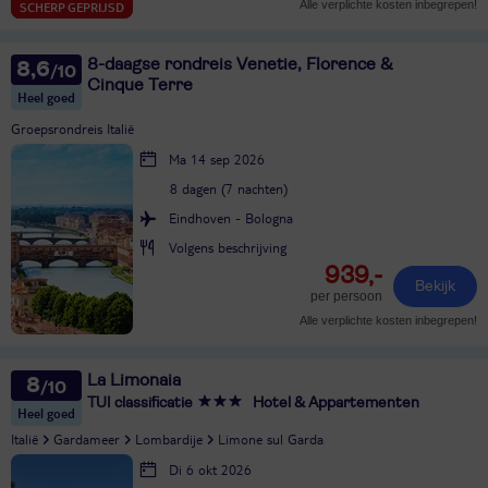
Alle verplichte kosten inbegrepen!
SCHERP GEPRIJSD
8-daagse rondreis Venetie, Florence &
8,6
Cinque Terre
Heel goed
Groepsrondreis Italië
Ma 14 sep 2026
8 dagen (7 nachten)
Eindhoven - Bologna
Volgens beschrijving
939,-
Bekijk
per persoon
Alle verplichte kosten inbegrepen!
La Limonaia
8
TUI classificatie
Hotel & Appartementen
Heel goed
Italië
Gardameer
Lombardije
Limone sul Garda
Di 6 okt 2026