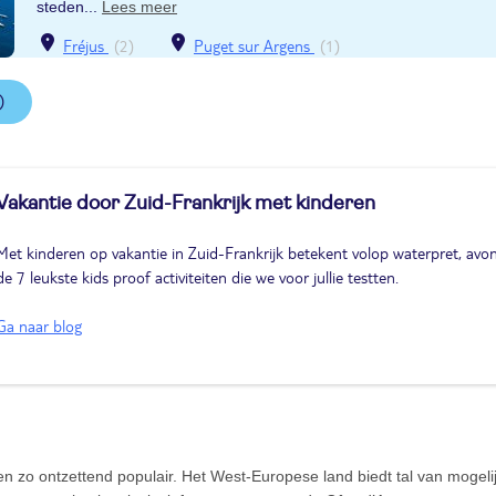
steden...
Lees meer
Fréjus
(2)
Puget sur Argens
(1)
)
Vakantie door Zuid-Frankrijk met kinderen
Met kinderen op vakantie in Zuid-Frankrijk betekent volop waterpret, avont
de 7 leukste kids proof activiteiten die we voor jullie testten.
Ga naar blog
en zo ontzettend populair. Het West-Europese land biedt tal van mogeli