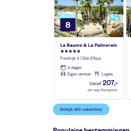
8
La Baume & La Palmeraie
Frankrijk
Côte d'Azur
4 dagen
Eigen vervoer
Logies
207,-
per app./bungalow
Bekijk alle vakanties
Populaire bestemmingen