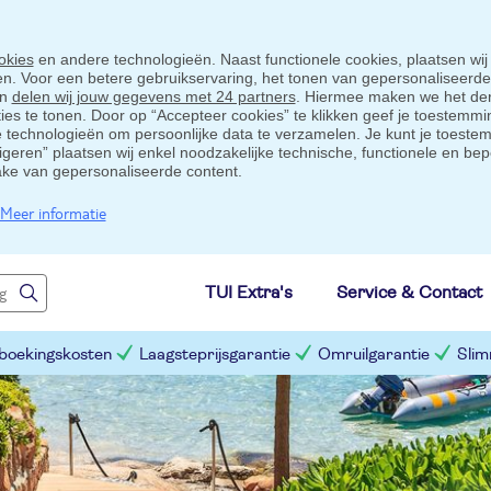
okies
en andere technologieën. Naast functionele cookies, plaatsen wij
ten. Voor een betere gebruikservaring, het tonen van gepersonaliseerd
en
delen wij jouw gegevens met 24 partners
. Hiermee maken we het der
s te tonen. Door op “Accepteer cookies” te klikken geef je toestemmin
technologieën om persoonlijke data te verzamelen. Je kunt je toestem
eigeren” plaatsen wij enkel noodzakelijke technische, functionele en bep
ake van gepersonaliseerde content.
Meer informatie
TUI Extra's
Service & Contact
 boekingskosten
Laagsteprijsgarantie
Omruilgarantie
Slim