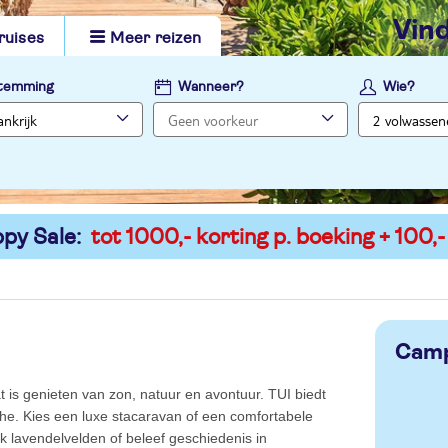
vi
ruises
Meer reizen
temming
Wanneer?
Wie?
py Sale:
tot 1000,- korting p. boeking + 100,-
Camp
t is genieten van zon, natuur en avontuur. TUI biedt
he. Kies een luxe stacaravan of een comfortabele
 lavendelvelden of beleef geschiedenis in