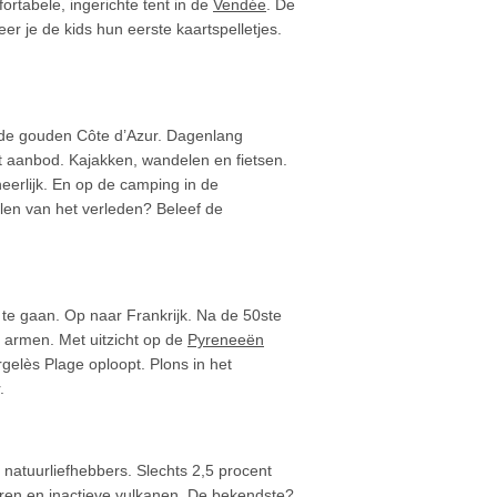
rtabele, ingerichte tent in de
Vendée
. De
er je de kids hun eerste kaartspelletjes.
de gouden Côte d’Azur. Dagenlang
t aanbod. Kajakken, wandelen en fietsen.
eerlijk. En op de camping in de
len van het verleden? Beleef de
 te gaan. Op naar Frankrijk. Na de 50ste
 armen. Met uitzicht op de
Pyreneeën
rgelès Plage oploopt. Plons in het
.
 natuurliefhebbers. Slechts 2,5 procent
meren en inactieve vulkanen. De bekendste?