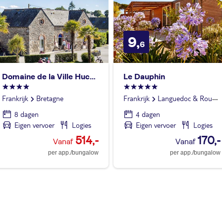
9,
6
Domaine de la Ville Huchet
Le Dauphin
Frankrijk
Bretagne
Frankrijk
Languedoc & Roussillon
8 dagen
4 dagen
Eigen vervoer
Logies
Eigen vervoer
Logies
514,-
170,-
per app./bungalow
per app./bungalow