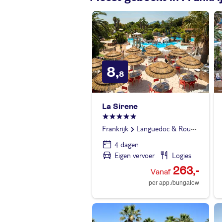
8,
8
La Sirene
Frankrijk
Languedoc & Roussillon
4 dagen
Eigen vervoer
Logies
263,-
per app./bungalow