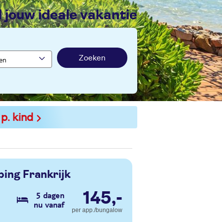
nd jouw ideale vakantie
Zoeken
 p. kind
ing Frankrijk
145,-
5 dagen
nu vanaf
per app./bungalow