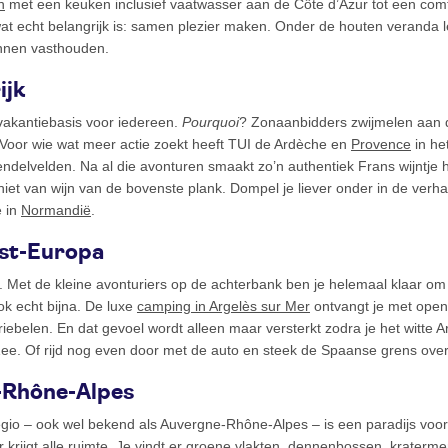
n
met een keuken inclusief vaatwasser aan de Côte d’Azur tot een comfo
wat echt belangrijk is: samen plezier maken. Onder de houten veranda le
unnen vasthouden.
ijk
vakantiebasis voor iedereen.
Pourquoi
? Zonaanbidders zwijmelen aan 
 Voor wie wat meer actie zoekt heeft TUI de Ardèche en
Provence
in he
delvelden. Na al die avonturen smaakt zo’n authentiek Frans wijntje h
et van wijn van de bovenste plank. Dompel je liever onder in de verha
e in
Normandië
.
est-Europa
. Met de kleine avonturiers op de achterbank ben je helemaal klaar om
ook echt bijna. De luxe
camping in Argelès sur Mer
ontvangt je met open
riebelen. En dat gevoel wordt alleen maar versterkt zodra je het witte A
e. Of rijd nog even door met de auto en steek de Spaanse grens over
-Rhône-Alpes
regio – ook wel bekend als Auvergne-Rhône-Alpes – is een paradijs voor
r krijgt alle ruimte. Je vindt er groene vlakten, dennenbossen, krater