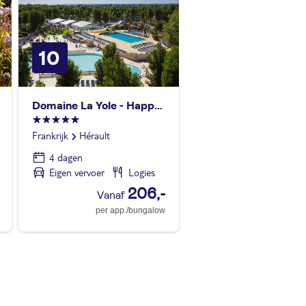
10
Domaine La Yole - Happy Camp
Frankrijk
Hérault
4 dagen
Eigen vervoer
Logies
206,-
per app./bungalow