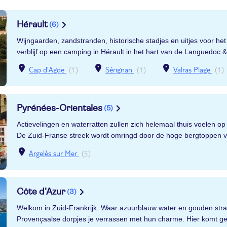
Hérault
(6)
Wijngaarden, zandstranden, historische stadjes en uitjes voor het 
verblijf op een camping in Hérault in het hart van de Languedoc 
Cap d'Agde
(1)
Sérignan
(1)
Valras Plage
(1)
Pyrénées-Orientales
(5)
Actievelingen en waterratten zullen zich helemaal thuis voelen o
De Zuid-Franse streek wordt omringd door de hoge bergtoppen v
Argelès sur Mer
(5)
Côte d'Azur
(3)
Welkom in Zuid-Frankrijk. Waar azuurblauw water en gouden s
Provençaalse dorpjes je verrassen met hun charme. Hier komt ges