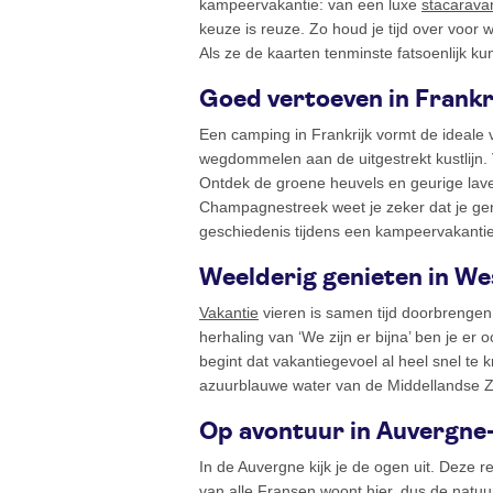
kampeervakantie: van een luxe
stacarava
keuze is reuze. Zo houd je tijd over voor 
Als ze de kaarten tenminste fatsoenlijk k
Goed vertoeven in Frankr
Een camping in Frankrijk vormt de ideale 
wegdommelen aan de uitgestrekt kustlijn.
Ontdek de groene heuvels en geurige laven
Champagnestreek weet je zeker dat je geni
geschiedenis tijdens een kampeervakanti
Weelderig genieten in W
Vakantie
vieren is samen tijd doorbrengen
herhaling van ‘We zijn er bijna’ ben je er 
begint dat vakantiegevoel al heel snel te k
azuurblauwe water van de Middellandse Ze
Op avontuur in Auvergne
In de Auvergne kijk je de ogen uit. Deze 
van alle Fransen woont hier, dus de natuu