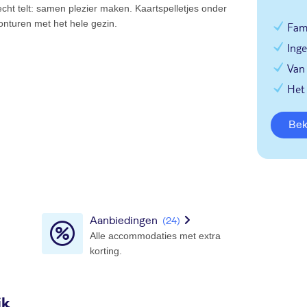
echt telt: samen plezier maken. Kaartspelletjes onder
onturen met het hele gezin.
Fami
Inge
Van 
Het 
Be
Aanbiedingen
(24)
Alle accommodaties met extra
korting.
jk