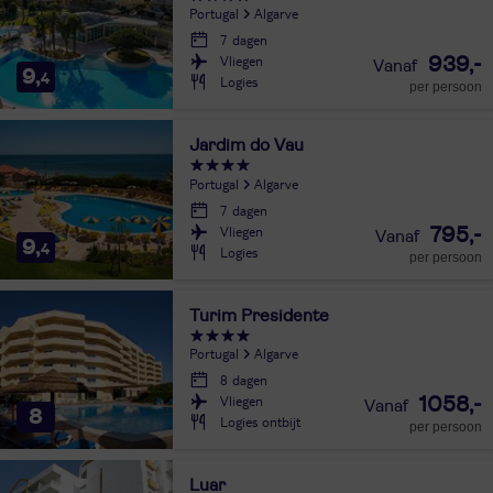
Portugal
Algarve
7 dagen
Vliegen
939,-
9,
4
Logies
per persoon
Jardim do Vau
Portugal
Algarve
7 dagen
Vliegen
795,-
9,
4
Logies
per persoon
Turim Presidente
Portugal
Algarve
8 dagen
Vliegen
1058,-
8
Logies ontbijt
per persoon
Luar