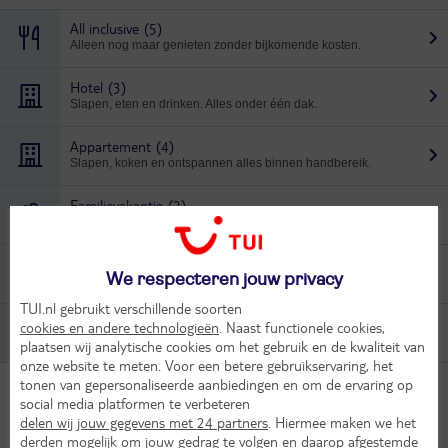
All inclusive
(5)
Alleen nog maar genieten zonder bijkomende kosten.
Hotel
(3)
Slapen, eten en drinken. Alles onder één dak.
Appartement
(4)
Slapen, koken en ontspannen alles binnen handbereik.
Familievakantie
(2)
Heerlijke ontspannen vakanties voor het hele gezin.
Vliegvakantie
(8)
We respecteren jouw privacy
De makkelijkste manier om de zon op te zoeken.
TUI.nl gebruikt verschillende soorten
Aanbiedingen
(7)
cookies en andere technologieën
. Naast functionele cookies,
Alle accommodaties met extra korting.
plaatsen wij analytische cookies om het gebruik en de kwaliteit van
onze website te meten. Voor een betere gebruikservaring, het
tonen van gepersonaliseerde aanbiedingen en om de ervaring op
Het weer in Portimão
social media platformen te verbeteren
delen wij jouw gegevens met 24 partners
. Hiermee maken we het
Jan
Feb
Mrt
Apr
Mei
Jun
derden mogelijk om jouw gedrag te volgen en daarop afgestemde