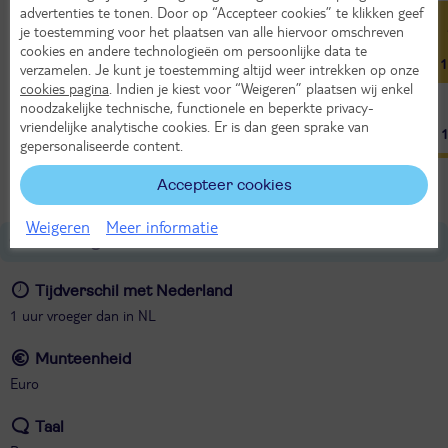
advertenties te tonen. Door op “Accepteer cookies” te klikken geef
16°
16°
17°
19°
22°
24°
je toestemming voor het plaatsen van alle hiervoor omschreven
cookies en andere technologieën om persoonlijke data te
10°
10°
11°
13°
15°
17°
1
verzamelen. Je kunt je toestemming altijd weer intrekken op onze
cookies pagina
. Indien je kiest voor “Weigeren” plaatsen wij enkel
noodzakelijke technische, functionele en beperkte privacy-
vriendelijke analytische cookies. Er is dan geen sprake van
7
8
9
10
12
13
gepersonaliseerde content.
Bron: Weeronline
Accepteer cookies
Weigeren
Meer informatie
Over Portugal
Tijdverschil met Nederland
1 uur vroeger dan in NL
Munteenheid
Euro
Taal