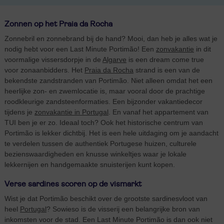
Zonnen op het Praia da Rocha
Zonnebril en zonnebrand bij de hand? Mooi, dan heb je alles wat je
nodig hebt voor een Last Minute Portimão! Een
zonvakantie
in dit
voormalige vissersdorpje in de
Algarve
is een dream come true
voor zonaanbidders. Het
Praia da Rocha
strand is een van de
bekendste zandstranden van Portimão. Niet alleen omdat het een
heerlijke zon- en zwemlocatie is, maar vooral door de prachtige
roodkleurige zandsteenformaties. Een bijzonder vakantiedecor
tijdens je
zonvakantie in Portugal
. En vanaf het appartement van
TUI ben je er zo. Ideaal toch? Ook het historische centrum van
Portimão is lekker dichtbij. Het is een hele uitdaging om je aandacht
te verdelen tussen de authentiek Portugese huizen, culturele
bezienswaardigheden en knusse winkeltjes waar je lokale
lekkernijen en handgemaakte snuisterijen kunt kopen.
Verse sardines scoren op de vismarkt
Wist je dat Portimão beschikt over de grootste sardinesvloot van
heel
Portugal
? Sowieso is de visserij een belangrijke bron van
inkomsten voor de stad. Een Last Minute Portimão is dan ook niet