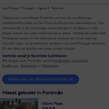
Last Minute
Portugal
Algarve
Portimão
Tijdens een Last Minute Portimão vormen de roodkleurige
zandsteenformaties op het Praia da Rocha het vakantiedecor. Een
zonvakantie in dit voormalige vissersdorpje in de Algarve is de
ideale manier om weer helemaal op te laden. Ontdek de authentiek
Portugese huizen in het historische centrum en struin over de
vismarkt waar ze de lekkerste sardines van heel Portugal verkopen.
En dat alles op slechts een paar uurtjes vliegen.
Vertrek vanaf je favoriete luchthaven
Wij vliegen naar Portimão vanaf
Amsterdam
,
Düsseldorf
,
Eindhoven
,
Maastricht
en
Rotterdam
.
Bekijk alle Last Minutes Portimão
(8)
Meest geboekt in Portimão
Vitors Plaza