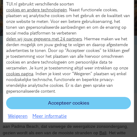
TUI.nl gebruikt verschillende soorten
cookies en andere technologieën
. Naast functionele cookies,
plaatsen wij analytische cookies om het gebruik en de kwaliteit van
onze website te meten. Voor een betere gebruikservaring, het
tonen van gepersonaliseerde aanbiedingen en om de ervaring op
social media platformen te verbeteren
delen wij jouw gegevens met 24 partners
. Hiermee maken we het
Elze ✈️
Reisexpert
derden mogelijk om jouw gedrag te volgen en daarop afgestemde
advertenties te tonen. Door op “Accepteer cookies” te klikken geef
5x bezienswaardigheden op Bali
je toestemming voor het plaatsen van alle hiervoor omschreven
cookies en andere technologieën om persoonlijke data te
Naast tempel- en junglepracht, wachten er nog veel indrukwekkende
verzamelen. Je kunt je toestemming altijd weer intrekken op onze
bezienswaardigeheden op dit Indonesische eiland. Wat precies? Dat
cookies pagina
. Indien je kiest voor “Weigeren” plaatsen wij enkel
lees je in dit blog.
noodzakelijke technische, functionele en beperkte privacy-
vriendelijke analytische cookies. Er is dan geen sprake van
Ga naar blog
gepersonaliseerde content.
Accepteer cookies
Tropische zonvakantie in Legian
In alle rust genieten van een tropische strandvakantie op Bali? Dan
Weigeren
Meer informatie
zit je goed tijdens een vakantie in Legian. Deze kleine badplaats ligt
aan Padma Beach, dat vanwege de weergaloze zonsondergang,
gezien wordt als een van de mooiste stranden op
Bali
. Het witte