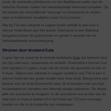
zand, de wuivende palmbomen en het diepblauwe water van de
Indische Oceaan maken het vakantieplaatje helemaal compleet. Op
het strand zijn verschillende 'warungs' en foodstands te vinden
waar je traditionele maaltijden zoals 'kunt proeven.’
Wie bij TUI een vakantie in Legian boekt verblijft in een luxe 4
sterren hotel direct aan het strand. Overnacht in een Balinese
bungalow tussen de palmbomen en geniet 's avonds van de
indrukwekkende zonsondergang.
Struinen door bruisend Kuta
Legian ligt net naast de bruisende badplaats
Kuta
dat bekend staat
om zijn vele bars, restaurants en winkels. Rustzoekers kunnen hun
hart ophalen in Legian, maar wie de drukte wil opzoeken is ook zo
in Kuta. Tijdens een vakantie in Legian verblijf je met TUI in een 4
sterren hotel dat een gratis shuttle naar Kuta biedt. Breng eens een
bezoek aan de Kuta Kunstmarkt waar de kraampjes met sarongs,
houtsnijwerk en sieraden een kleurrijk plaatje opleveren. De ideale
plek om souvenirs te shoppen. In de avonduren kun je een van de
vele bars in Kuta in duiken of in het hotel van TUI een massage
boeken en die in de tropische tuin ondergaan.