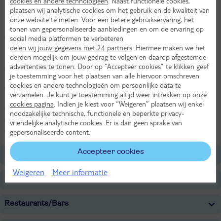
cookies en andere technologieën
. Naast functionele cookies,
Loop naar de vele musea
plaatsen wij analytische cookies om het gebruik en de kwaliteit van
onze website te meten. Voor een betere gebruikservaring, het
Het kleinschalige Hotel Pension City Rooms ligt gunstig in het
tonen van gepersonaliseerde aanbiedingen en om de ervaring op
centrum van Wenen. Met de tram reis je in nog geen tien minuten
social media platformen te verbeteren
naar de Innere Stadt met de Stephansdom en de Ankerklok. Een
delen wij jouw gegevens met 24 partners
. Hiermee maken we het
derden mogelijk om jouw gedrag te volgen en daarop afgestemde
mooie wandeling brengt je naar de Rathausplatz met haar
advertenties te tonen. Door op “Accepteer cookies” te klikken geef
prachtige tuinen. Over tuinen gesproken; binnen een halfuur ben je
je toestemming voor het plaatsen van alle hiervoor omschreven
met de tram bij kasteel Schönbrunn met de mooie, grote kasteeltuin
cookies en andere technologieën om persoonlijke data te
vol meertjes en mooie plekken. Het pension zelf biedt fijne kamers
verzamelen. Je kunt je toestemming altijd weer intrekken op onze
in Weense stijl. Het personeel is erg vriendelijk en geeft je graag
cookies pagina
. Indien je kiest voor “Weigeren” plaatsen wij enkel
tips die je niet snel op internet of in een gids vindt. Vraag
noodzakelijke technische, functionele en beperkte privacy-
bijvoorbeeld eens naar hun favoriete restaurant, er zijn er teveel in
vriendelijke analytische cookies. Er is dan geen sprake van
de buurt om zelf te kiezen!
gepersonaliseerde content.
Accepteer cookies
Ligging
Weigeren
Meer informatie
Faciliteiten
Restaurants/Bars