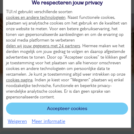
We respecteren jouw privacy
Kamers (2)
TUI.nl gebruikt verschillende soorten
cookies en andere technologieën
. Naast functionele cookies,
plaatsen wij analytische cookies om het gebruik en de kwaliteit van
onze website te meten. Voor een betere gebruikservaring, het
tonen van gepersonaliseerde aanbiedingen en om de ervaring op
social media platformen te verbeteren
delen wij jouw gegevens met 24 partners
. Hiermee maken we het
derden mogelijk om jouw gedrag te volgen en daarop afgestemde
advertenties te tonen. Door op “Accepteer cookies” te klikken geef
je toestemming voor het plaatsen van alle hiervoor omschreven
cookies en andere technologieën om persoonlijke data te
verzamelen. Je kunt je toestemming altijd weer intrekken op onze
Beoordeling van 4 TUI-gasten
cookies pagina
. Indien je kiest voor “Weigeren” plaatsen wij enkel
noodzakelijke technische, functionele en beperkte privacy-
vriendelijke analytische cookies. Er is dan geen sprake van
2-persoonskamer, Alpenprimel, 2-3 pers
gepersonaliseerde content.
2-persoonskamer, Alpenheide, 2-4 pers
Accepteer cookies
Weigeren
Meer informatie
Ligging