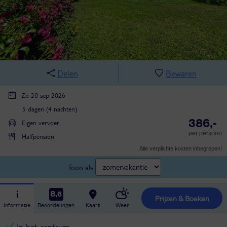
Delen
Bewaren
Zo 20 sep 2026
5 dagen (4 nachten)
386,-
Eigen vervoer
per persoon
Halfpension
Alle verplichte kosten inbegrepen!
Toon als
8,6
Prijzen & Boeken
Informatie
Beoordelingen
Kaart
Weer
In het centrum