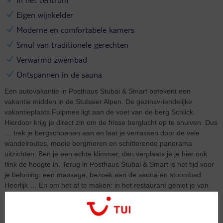
Eigen wijnkelder
Moderne en comfortabele kamers
Smul van traditionele gerechten
Verwarmd zwembad
Ontspannen in de sauna
Een autovakantie in Posthaus Stubai & Smart betekent een
vakantie midden in de Stubaier Alpen. De gezinsvriendelijke
vakantieplaats Fulpmes ligt aan de voet van de berg Schlick.
Hierdoor krijg je direct zin om de frisse berglucht op te snuiven. Dus
… trek je bergschoenen aan en laat je verrassen door de vele
wandelroutes, mooie bergmeren en schitterende panorama
uitzichten. Ben je een echte klimmer, dan verplaats je je hier ook
flink de hoogte in. Terug in Posthaus Stubai & Smart is het tijd voor
je beloning: een massage, bezoek aan de sauna en stoombad.
Heerlijk … En om het af te maken: in het restaurant geniet je van
overheerlijke traditionele gerechten. De volgende dag start je je dag
met een goed ontbijt en een frisse duik in het zwembad. Wat ga je
erna doen?