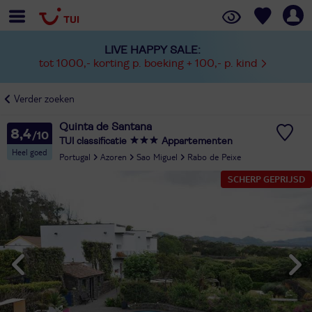
LIVE HAPPY SALE:
tot 1000,- korting p. boeking + 100,- p. kind
Verder zoeken
Quinta de Santana
8,4
TUI classificatie
Appartementen
Heel goed
Portugal
Azoren
Sao Miguel
Rabo de Peixe
SCHERP GEPRIJSD