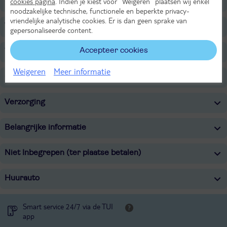
Sport & Activiteiten
cookies pagina
. Indien je kiest voor “Weigeren” plaatsen wij enkel
noodzakelijke technische, functionele en beperkte privacy-
vriendelijke analytische cookies. Er is dan geen sprake van
Voor de kinderen
gepersonaliseerde content.
Accepteer cookies
Tip
Weigeren
Meer informatie
Overige informatie
Verzorging
Belangrijke informatie
Niet Inbegrepen (ter plaatse betalen)
Huurauto
Smart service 24/7 via de TUI
app