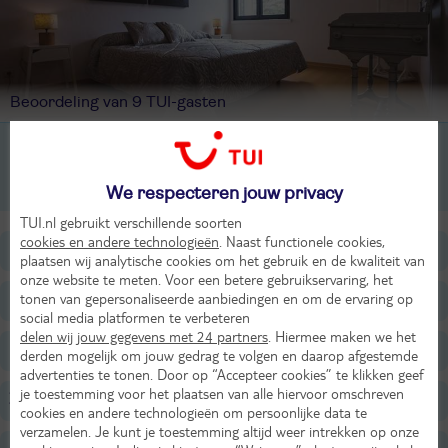
Beoordeling van 9 TUI-gasten
2-kamer appartement, 2-3 pers
3-kamer appartement, 4-5 pers
We respecteren jouw privacy
TUI.nl gebruikt verschillende soorten
cookies en andere technologieën
. Naast functionele cookies,
Ligging
plaatsen wij analytische cookies om het gebruik en de kwaliteit van
onze website te meten. Voor een betere gebruikservaring, het
tonen van gepersonaliseerde aanbiedingen en om de ervaring op
Faciliteiten
social media platformen te verbeteren
delen wij jouw gegevens met 24 partners
. Hiermee maken we het
Restaurants/Bars
derden mogelijk om jouw gedrag te volgen en daarop afgestemde
advertenties te tonen. Door op “Accepteer cookies” te klikken geef
je toestemming voor het plaatsen van alle hiervoor omschreven
Zwembaden
cookies en andere technologieën om persoonlijke data te
verzamelen. Je kunt je toestemming altijd weer intrekken op onze