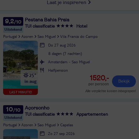
Laat je inspireren
Pestana Bahia Praia
9,2
TUI classificatie
Hotel
Uitstekend
Portugal
Azoren
Sao Miguel
Vila Franca do Campo
Do 27 aug 2026
8 dagen (7 nachten)
Amsterdam - Sao Miguel
Halfpension
25°
1520,-
in aug
Bekijk
per persoon
Alle verplichte kosten inbegrepen!
LAST MINUTE!
Açorsonho
10
TUI classificatie
Appartementen
Uitstekend
Portugal
Azoren
Sao Miguel
Capelas
Zo 27 sep 2026