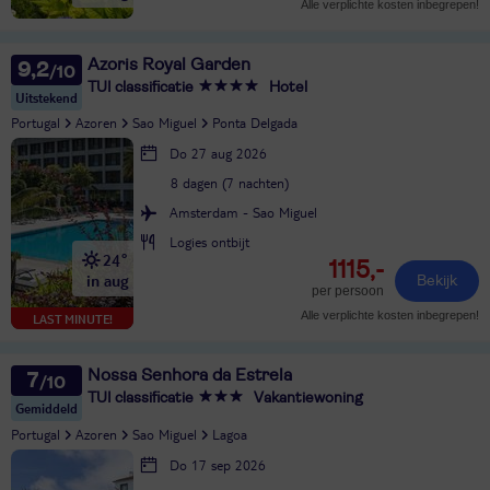
Alle verplichte kosten inbegrepen!
Azoris Royal Garden
9,2
TUI classificatie
Hotel
Uitstekend
Portugal
Azoren
Sao Miguel
Ponta Delgada
Do 27 aug 2026
8 dagen (7 nachten)
Amsterdam - Sao Miguel
Logies ontbijt
24°
1115,-
in aug
Bekijk
per persoon
Alle verplichte kosten inbegrepen!
LAST MINUTE!
Nossa Senhora da Estrela
7
TUI classificatie
Vakantiewoning
Gemiddeld
Portugal
Azoren
Sao Miguel
Lagoa
Do 17 sep 2026