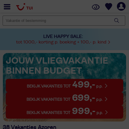
LIVE HAPPY SALE:
tot 1000,- korting p. boeking + 100,- p. kind
JOUW VLIEGVAKANTIE
BINNEN BUDGET
499,-
BEKIJK VAKANTIES TOT
p.p.
699,-
BEKIJK VAKANTIES TOT
p.p.
999,-
BEKIJK VAKANTIES TOT
p.p.
38 Vakanties Azoren