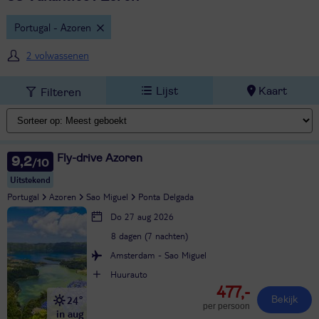
Portugal - Azoren
2 volwassenen
Lijst
Kaart
Filteren
Fly-drive Azoren
9,2
Uitstekend
Portugal
Azoren
Sao Miguel
Ponta Delgada
Do 27 aug 2026
8 dagen (7 nachten)
Amsterdam - Sao Miguel
Huurauto
477,-
24°
Bekijk
per persoon
in aug