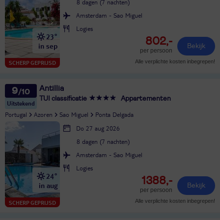
8 dagen (7 nachten)
Amsterdam - Sao Miguel
Logies
23°
802,-
in sep
Bekijk
per persoon
Alle verplichte kosten inbegrepen!
SCHERP GEPRIJSD
Antillia
9
TUI classificatie
Appartementen
Uitstekend
Portugal
Azoren
Sao Miguel
Ponta Delgada
Do 27 aug 2026
8 dagen (7 nachten)
Amsterdam - Sao Miguel
Logies
24°
1388,-
in aug
Bekijk
per persoon
Alle verplichte kosten inbegrepen!
SCHERP GEPRIJSD