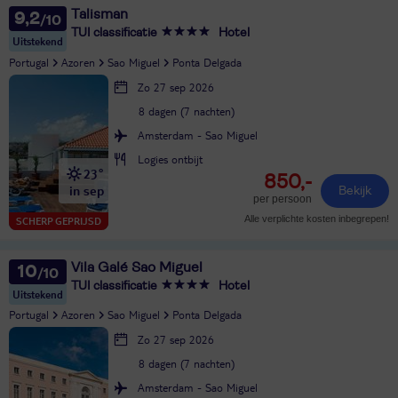
Talisman
9,2
TUI classificatie
Hotel
Uitstekend
Portugal
Azoren
Sao Miguel
Ponta Delgada
Zo 27 sep 2026
8 dagen (7 nachten)
Amsterdam - Sao Miguel
Logies ontbijt
23°
850,-
in sep
Bekijk
per persoon
Alle verplichte kosten inbegrepen!
SCHERP GEPRIJSD
Vila Galé Sao Miguel
10
TUI classificatie
Hotel
Uitstekend
Portugal
Azoren
Sao Miguel
Ponta Delgada
Zo 27 sep 2026
8 dagen (7 nachten)
Amsterdam - Sao Miguel