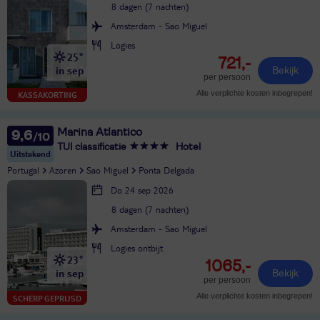
8 dagen (7 nachten)
Amsterdam - Sao Miguel
Logies
25°
721,-
in sep
Bekijk
per persoon
Alle verplichte kosten inbegrepen!
KASSAKORTING
Marina Atlantico
9,6
TUI classificatie
Hotel
Uitstekend
Portugal
Azoren
Sao Miguel
Ponta Delgada
Do 24 sep 2026
8 dagen (7 nachten)
Amsterdam - Sao Miguel
Logies ontbijt
23°
1065,-
in sep
Bekijk
per persoon
Alle verplichte kosten inbegrepen!
SCHERP GEPRIJSD