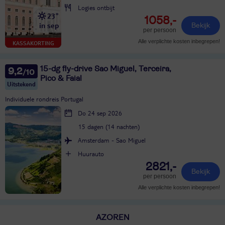
Logies ontbijt
23°
1058,-
in sep
Bekijk
per persoon
Alle verplichte kosten inbegrepen!
KASSAKORTING
15-dg fly-drive Sao Miguel, Terceira,
9,2
Pico & Faial
Uitstekend
Individuele rondreis Portugal
Do 24 sep 2026
15 dagen (14 nachten)
Amsterdam - Sao Miguel
Huurauto
2821,-
Bekijk
per persoon
Alle verplichte kosten inbegrepen!
AZOREN