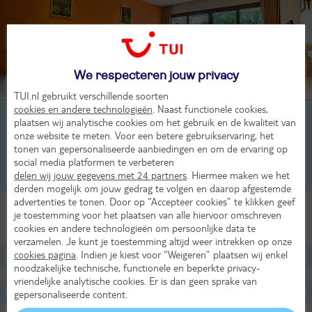
We respecteren jouw privacy
Beoordeling van 2 TUI-gasten
TUI.nl gebruikt verschillende soorten
cookies en andere technologieën
. Naast functionele cookies,
2-persoonskamer, Superior, 1-3 pers
plaatsen wij analytische cookies om het gebruik en de kwaliteit van
onze website te meten. Voor een betere gebruikservaring, het
2-persoonskamer, 1-3 pers
tonen van gepersonaliseerde aanbiedingen en om de ervaring op
social media platformen te verbeteren
delen wij jouw gegevens met 24 partners
. Hiermee maken we het
2-persoonskamer, Deluxe, 1-3 pers
derden mogelijk om jouw gedrag te volgen en daarop afgestemde
advertenties te tonen. Door op “Accepteer cookies” te klikken geef
Alle Kamers
je toestemming voor het plaatsen van alle hiervoor omschreven
cookies en andere technologieën om persoonlijke data te
verzamelen. Je kunt je toestemming altijd weer intrekken op onze
cookies pagina
. Indien je kiest voor “Weigeren” plaatsen wij enkel
Ligging
noodzakelijke technische, functionele en beperkte privacy-
vriendelijke analytische cookies. Er is dan geen sprake van
Faciliteiten
gepersonaliseerde content.