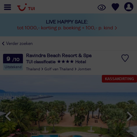
LIVE HAPPY SALE:
tot 1000,- korting p. boeking + 100,- p. kind
Verder zoeken
Ravindra Beach Resort & Spa
9
TUI classificatie
Hotel
Uitstekend
Thailand
Golf van Thailand
Jomtien
KASSAKORTING