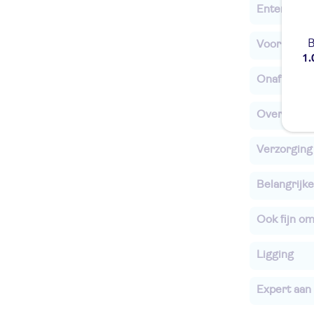
Entertainm
B
Voor de ki
1.
Onafhankel
Overige in
Verzorging
Belangrijke
Ook fijn o
Ligging
Expert aan