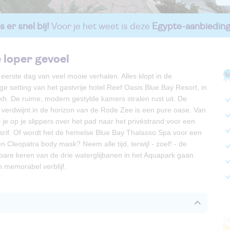
 er snel bij!
Voor je het weet is deze
Egypte-aanbiedin
 loper gevoel
eerste dag van veel mooie verhalen. Alles klopt in de
ge setting van het gastvrije hotel Reef Oasis Blue Bay Resort, in
h. De ruime, modern gestylde kamers stralen rust uit. De
ie verdwijnt in de horizon van de Rode Zee is een pure oase. Van
 je op je slippers over het pad naar het privéstrand voor een
uisrif. Of wordt het de hemelse Blue Bay Thalasso Spa voor een
 Cleopatra body mask? Neem alle tijd, terwijl - zoef! - de
bare keren van de drie waterglijbanen in het Aquapark gaan.
n memorabel verblijf.