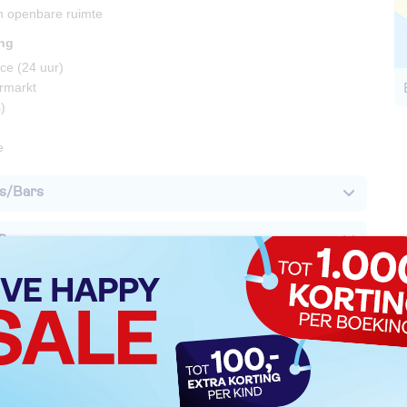
 in openbare ruimte
ing
ce (24 uur)
rmarkt
)
e
s/Bars
n
iviteiten