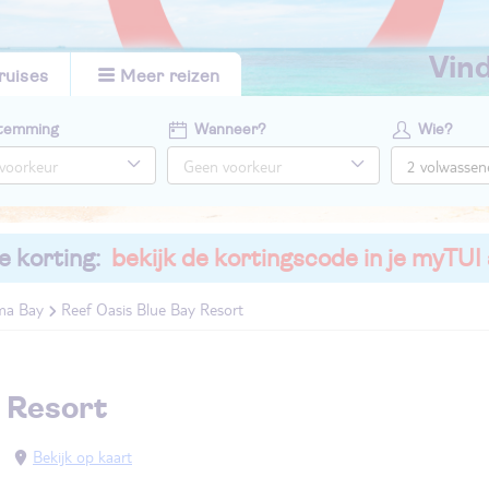
vi
ruises
Meer reizen
temming
Wanneer?
Wie?
e korting:
bekijk de kortingscode in je myTUI
ma Bay
Reef Oasis Blue Bay Resort
y Resort
Bekijk op kaart