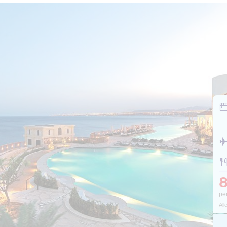
pe
All