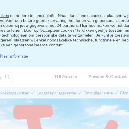
okies
en andere technologieën. Naast functionele cookies, plaatsen wij
ten. Voor een betere gebruikservaring, het tonen van gepersonaliseerd
en
delen wij jouw gegevens met 24 partners
. Hiermee maken we het der
s te tonen. Door op “Accepteer cookies” te klikken geef je toestemmin
technologieën om persoonlijke data te verzamelen. Je kunt je toestem
eigeren” plaatsen wij enkel noodzakelijke technische, functionele en bep
ake van gepersonaliseerde content.
Meer informatie
TUI Extra's
Service & Contact
 boekingskosten
Laagsteprijsgarantie
Omruilgarantie
Slim