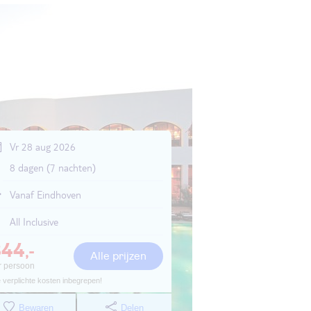
Vr 28 aug 2026
8 dagen (7 nachten)
Vanaf Eindhoven
All Inclusive
844
,-
Alle prijzen
r persoon
e verplichte kosten inbegrepen!
Bewaren
Delen