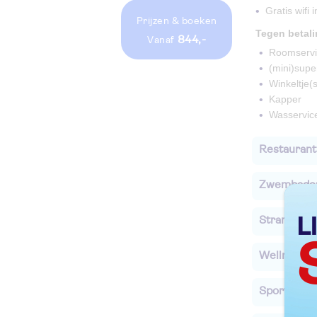
Gratis wifi
Prijzen
& boeken
Tegen betal
844,-
vanaf
Roomservi
(mini)supe
Winkeltje(s
Kapper
Wasservic
Restaurant
Zwembade
Strand
Wellness
Sport & Act