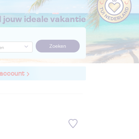
nd jouw ideale vakantie
Zoeken
 account