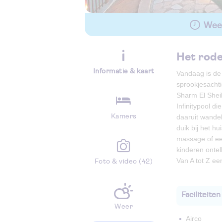
Wees
Het rode
Informatie & kaart
Vandaag is de 
sprookjesachti
Sharm El Sheik
Infinitypool d
Kamers
daaruit wandel
duik bij het h
massage of een
kinderen ontel
Van A tot Z ee
Foto & video (42)
Faciliteiten
Weer
Airco