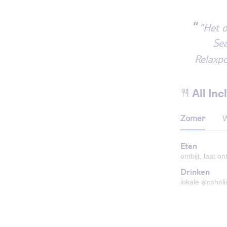
"
“Het o
Sea
Relaxpo
All Inc
Zomer
W
Eten
ontbijt, laat o
Drinken
lokale alcohol