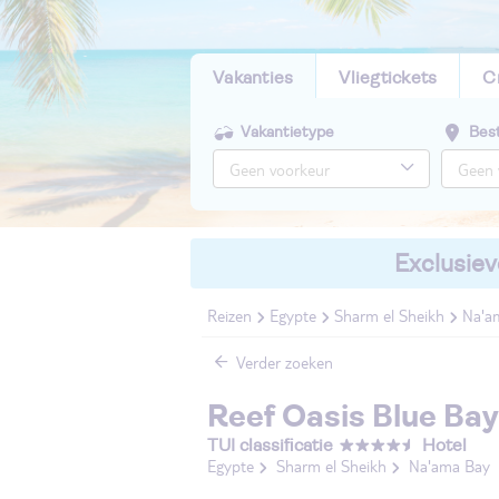
Vakanties
Vliegtickets
C
Vakantietype
Bes
Exclusiev
Reizen
Egypte
Sharm el Sheikh
Na'a
Verder zoeken
Reef Oasis Blue Ba
TUI classificatie
Hotel
Egypte
Sharm el Sheikh
Na'ama Bay