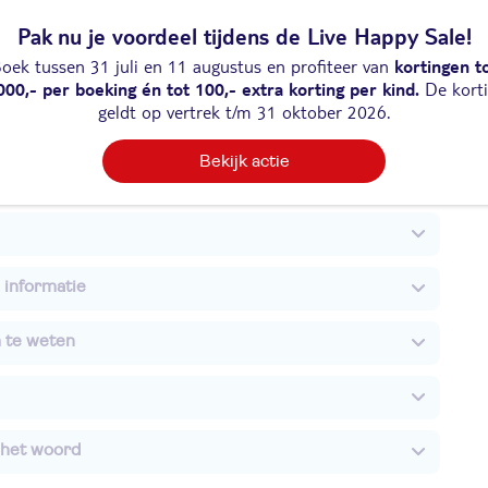
ent
Pak nu je voordeel tijdens de Live Happy Sale!
oek tussen 31 juli en 11 augustus en profiteer van
kortingen t
nderen
000,- per boeking én tot 100,- extra korting per kind.
De kort
geldt op vertrek t/m 31 oktober 2026.
ijk duurzaamheidslabel
Bekijk actie
formatie
 informatie
m te weten
 het woord