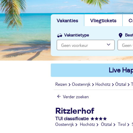
Vakanties
Vliegtickets
C
Vakantietype
Bes
Live Hap
Reizen
Oostenrijk
Hochötz
Ötztal
T
Verder zoeken
Ritzlerhof
TUI classificatie
Oostenrijk
Hochötz
Ötztal
Tirol