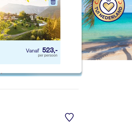
nd jouw ideale vakantie
Zoeken
523,-
per persoon
 p. kind