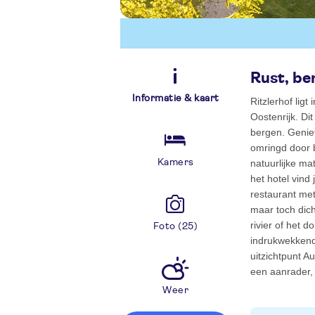
Rust, be
Informatie & kaart
Ritzlerhof ligt
Oostenrijk. Di
bergen. Geniet
omringd door b
Kamers
natuurlijke ma
het hotel vin
restaurant met 
maar toch dic
rivier of het 
Foto (25)
indrukwekkende
uitzichtpunt A
een aanrader, 
Weer