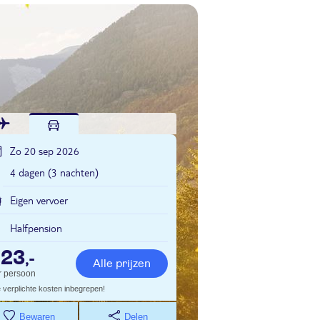
Zo 20 sep 2026
4 dagen (3 nachten)
Eigen vervoer
Halfpension
523
,-
Alle prijzen
r persoon
e verplichte kosten inbegrepen!
Bewaren
Delen