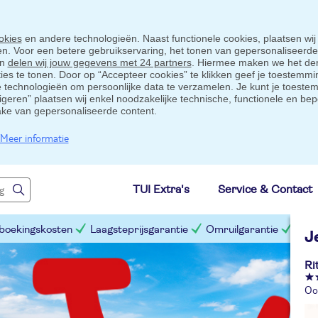
okies
en andere technologieën. Naast functionele cookies, plaatsen wij
ten. Voor een betere gebruikservaring, het tonen van gepersonaliseerd
en
delen wij jouw gegevens met 24 partners
. Hiermee maken we het der
s te tonen. Door op “Accepteer cookies” te klikken geef je toestemmin
technologieën om persoonlijke data te verzamelen. Je kunt je toestem
eigeren” plaatsen wij enkel noodzakelijke technische, functionele en bep
ake van gepersonaliseerde content.
Meer informatie
TUI Extra's
Service & Contact
 boekingskosten
Laagsteprijsgarantie
Omruilgarantie
Slim
J
Ri
Oos