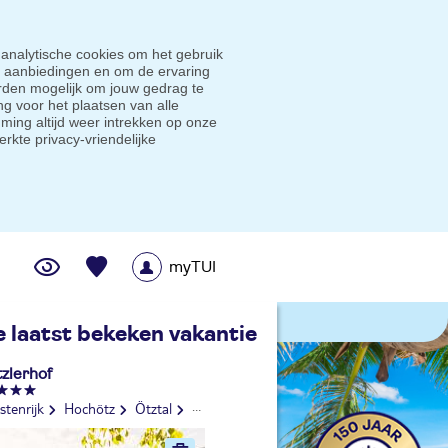
 analytische cookies om het gebruik
e aanbiedingen en om de ervaring
den mogelijk om jouw gedrag te
g voor het plaatsen van alle
ming altijd weer intrekken op onze
erkte privacy-vriendelijke
myTUI
me prijsgarantie
e laatst bekeken vakantie
tzlerhof
tenrijk
Hochötz
Ötztal
Tirol
Sautens