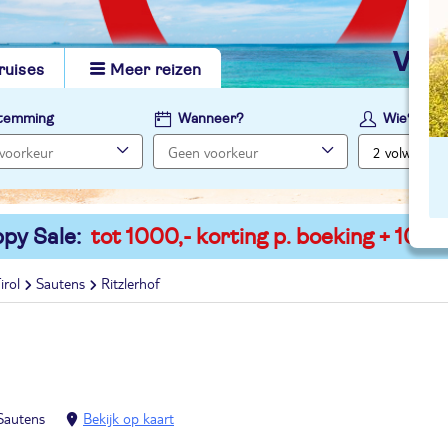
vi
ruises
Meer reizen
temming
Wanneer?
Wie?
py Sale:
tot 1000,- korting p. boeking + 100,-
irol
Sautens
Ritzlerhof
Sautens
Bekijk op kaart