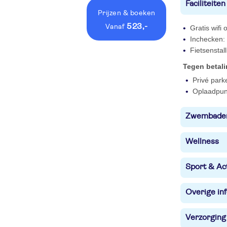
Faciliteiten
Prijzen
& boeken
523,-
vanaf
Gratis wifi
Inchecken: 
Fietsenstall
Tegen betal
Privé park
Oplaadpunt
Zwembade
Wellness
Sport & Act
Overige in
Verzorging