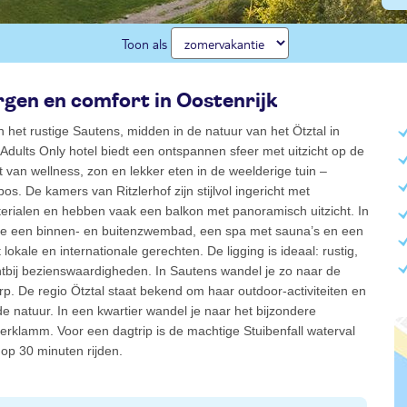
Toon als
rgen en comfort in Oostenrijk
 in het rustige Sautens, midden in de natuur van het Ötztal in
t Adults Only hotel biedt een ontspannen sfeer met uitzicht op de
 van wellness, zon en lekker eten in de weelderige tuin –
os. De kamers van Ritzlerhof zijn stijlvol ingericht met
terialen en hebben vaak een balkon met panoramisch uitzicht. In
d je een binnen- en buitenzwembad, een spa met sauna’s en een
lokale en internationale gerechten. De ligging is ideaal: rustig,
htbij bezienswaardigheden. In Sautens wandel je zo naar de
dorp. De regio Ötztal staat bekend om haar outdoor-activiteiten en
 natuur. In een kwartier wandel je naar het bijzondere
uerklamm. Voor een dagtrip is de machtige Stuibenfall waterval
op 30 minuten rijden.