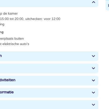
 op de kamer
15:00 tot 20:00, uitchecken: voor 12:00
ing
ing
eerplaats buiten
 elektrische auto's
n
iviteiten
formatie