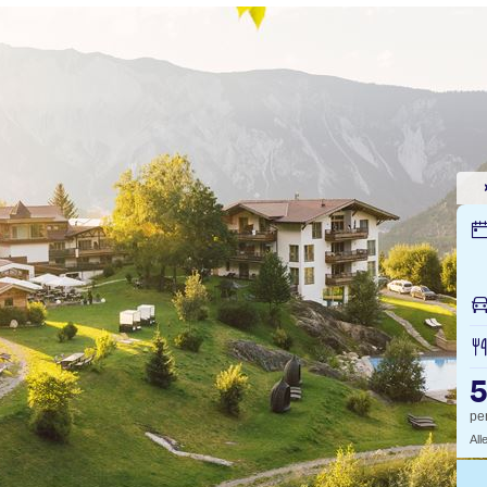
pe
All