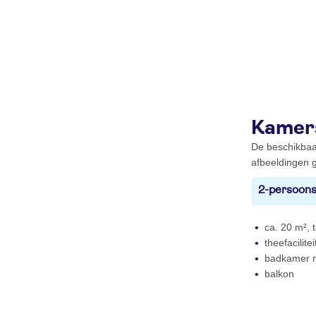
Kamer
De beschikbaa
afbeeldingen g
2-persoons
ca. 20 m², t
theefacilite
badkamer me
balkon