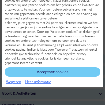
cookies en andere technologieën
. Naast functionele cookies,
Gratis wifi
plaatsen wij analytische cookies om het gebruik en de kwaliteit van
onze website te meten. Voor een betere gebruikservaring, het
Hotel Roomz Graz is een modern hotel gelegen in de stad Graz.
tonen van gepersonaliseerde aanbiedingen en om de ervaring op
Ontdek het oude centrum met haar oude gebouwen of trek erop uit
social media platformen te verbeteren
voor wat meer activiteit. Zo zijn er leuke fietstochten in en rondom
delen wij jouw gegevens met 24 partners
. Hiermee maken we het
derden mogelijk om jouw gedrag te volgen en daarop afgestemde
de stad en kun je lekker gaan zwemmen of klimmen. Ook voor de
advertenties te tonen. Door op “Accepteer cookies” te klikken geef
kinderen zijn er genoeg leuke dingen te doen. Maak een wandeling
je toestemming voor het plaatsen van alle hiervoor omschreven
door de Rettenbach kloof of bezoek het kasteel van Lustbühel.
cookies en andere technologieën om persoonlijke data te
Rondom dit kasteel zijn een speeltuin en een kinderboerderij waar
verzamelen. Je kunt je toestemming altijd weer intrekken op onze
de kids zich prima zullen vermaken.
cookies pagina
. Indien je kiest voor “Weigeren” plaatsen wij enkel
noodzakelijke technische, functionele en beperkte privacy-
vriendelijke analytische cookies. Er is dan geen sprake van
Ligging
gepersonaliseerde content.
Faciliteiten
Accepteer cookies
Weigeren
Meer informatie
Restaurants/Bars
Sport & Activiteiten