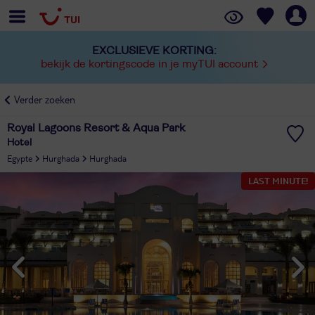
EXCLUSIEVE KORTING:
bekijk de kortingscode in je myTUI account
Verder zoeken
Royal Lagoons Resort & Aqua Park
Hotel
Egypte
Hurghada
Hurghada
LAST MINUTE!