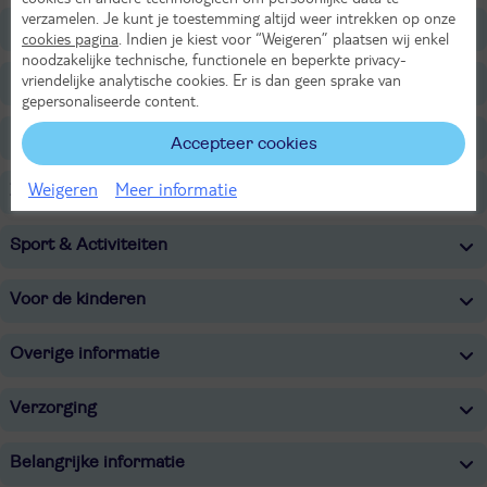
verzamelen. Je kunt je toestemming altijd weer intrekken op onze
Ligging
cookies pagina
. Indien je kiest voor “Weigeren” plaatsen wij enkel
noodzakelijke technische, functionele en beperkte privacy-
vriendelijke analytische cookies. Er is dan geen sprake van
Faciliteiten
gepersonaliseerde content.
Restaurants/Bars
Accepteer cookies
Weigeren
Meer informatie
Zwembaden
Sport & Activiteiten
Voor de kinderen
Overige informatie
Verzorging
Belangrijke informatie