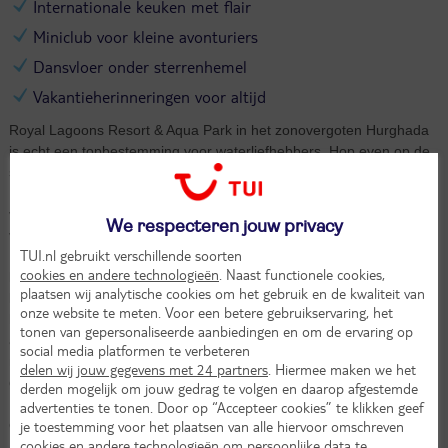
Internationale keuken met flair
Miniclub voor kleine avonturiers
Dansvloer onder sterrenhemel
Vakantieherinneringen voor altijd
Royal Lagoons Resort & Aqua Park in het zonovergoten Hurghada
is echt een topbestemming voor waterliefhebbers. Hop even op de
shuttle en je bent zo bij het parelwitte strand van de Egyptische
Rode Zee. Wat een feest is dit resort zeg. Je plonst in meerdere
verfrissende zwembaden terwijl de kinderen zich op en top
We respecteren jouw privacy
vermaken op de vijf spectaculaire glijbanen in hun eigen kinderbad.
TUI.nl gebruikt verschillende soorten
Lekker genieten in de Egyptische zon? Er staan genoeg ligbedjes
cookies en andere technologieën
. Naast functionele cookies,
klaar en als het te heet wordt, flap je gewoon een parasol open. De
plaatsen wij analytische cookies om het gebruik en de kwaliteit van
kleintjes spelen vrolijk in de miniclub of ravotten in de speeltuin met
onze website te meten. Voor een betere gebruikservaring, het
hun nieuwe vriendjes. In de avond schuif je aan bij het buffet of het
tonen van gepersonaliseerde aanbiedingen en om de ervaring op
à-la-carterestaurant voor lekkere Italiaanse en internationale hapjes
social media platformen te verbeteren
met een Egyptisch tintje. En daarna waag je een dansje in de
delen wij jouw gegevens met 24 partners
. Hiermee maken we het
gezellige disco onder de sterrenhemel van Hurghada. Bij Royal
derden mogelijk om jouw gedrag te volgen en daarop afgestemde
Lagoons Resort & Aqua Park creëer je vakantieherinneringen die
advertenties te tonen. Door op “Accepteer cookies” te klikken geef
een leven lang meegaan.
je toestemming voor het plaatsen van alle hiervoor omschreven
cookies en andere technologieën om persoonlijke data te