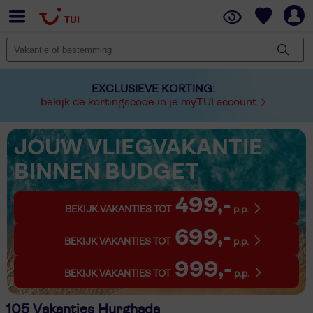
EXCLUSIEVE KORTING:
bekijk de kortingscode in je myTUI account
JOUW VLIEGVAKANTIE
BINNEN BUDGET
499,-
BEKIJK VAKANTIES TOT
p.p.
699,-
BEKIJK VAKANTIES TOT
p.p.
999,-
BEKIJK VAKANTIES TOT
p.p.
105 Vakanties Hurghada