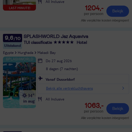
All Inclusive
1204,-
LAST MINUTE!
Bekijk
per persoon
Alle verplichte kosten inbegrepen!
SPLASHWORLD Jaz Aquaviva
9,6
TUI classificatie
Hotel
Uitstekend
Egypte
Hurghada
Makadi Bay
Do 27 aug 2026
8 dagen (7 nachten)
Vanaf Dusseldorf
Bekijk alle vertrekluchthavens
34°
All Inclusive
in aug
1063,-
Bekijk
per persoon
Alle verplichte kosten inbegrepen!