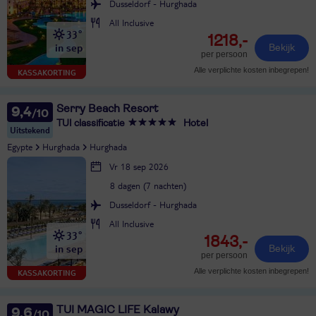
Dusseldorf - Hurghada
All Inclusive
33°
1218,-
in sep
Bekijk
per persoon
Alle verplichte kosten inbegrepen!
KASSAKORTING
Serry Beach Resort
9,4
TUI classificatie
Hotel
Uitstekend
Egypte
Hurghada
Hurghada
Vr 18 sep 2026
8 dagen (7 nachten)
Dusseldorf - Hurghada
All Inclusive
33°
1843,-
in sep
Bekijk
per persoon
Alle verplichte kosten inbegrepen!
KASSAKORTING
TUI MAGIC LIFE Kalawy
9,6