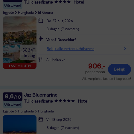
TUI classificatie
Hotel
Uitstekend
Egypte
Hurghada
El Gouna
Do 27 aug 2026
8 dagen (7 nachten)
Vanaf Dusseldorf
Bekijk alle vertrekluchthavens
34°
in aug
All Inclusive
906,-
LAST MINUTE!
Bekijk
per persoon
Alle verplichte kosten inbegrepen!
Jaz Bluemarine
9,6
TUI classificatie
Hotel
Uitstekend
Egypte
Hurghada
Hurghada
Vr 18 sep 2026
8 dagen (7 nachten)