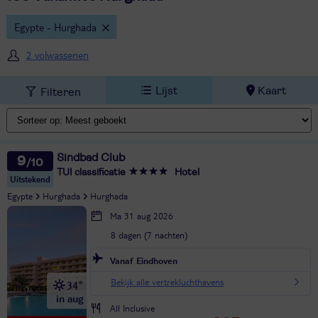
Egypte - Hurghada
2 volwassenen
Lijst
Kaart
Filteren
Sindbad Club
9
TUI classificatie
Hotel
Uitstekend
Egypte
Hurghada
Hurghada
Ma 31 aug 2026
8 dagen (7 nachten)
Vanaf Eindhoven
Bekijk alle vertrekluchthavens
34°
in aug
All Inclusive