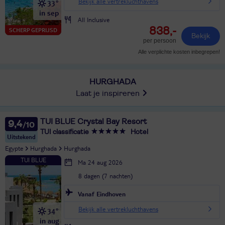
Bekijk alle vertrekluchthavens
33°
in sep
All Inclusive
838,-
SCHERP GEPRIJSD
Bekijk
per persoon
Alle verplichte kosten inbegrepen!
HURGHADA
Laat je inspireren
TUI BLUE Crystal Bay Resort
9,4
TUI classificatie
Hotel
Uitstekend
Egypte
Hurghada
Hurghada
Ma 24 aug 2026
8 dagen (7 nachten)
Vanaf Eindhoven
Bekijk alle vertrekluchthavens
34°
in aug