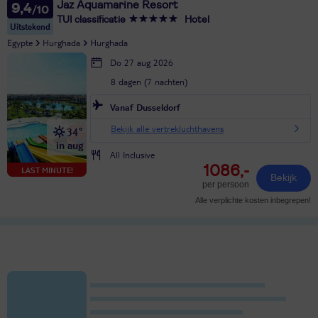
Jaz Aquamarine Resort
9,4
TUI classificatie
Hotel
Uitstekend
Egypte
Hurghada
Hurghada
Do 27 aug 2026
8 dagen (7 nachten)
Vanaf Dusseldorf
Bekijk alle vertrekluchthavens
34°
in aug
All Inclusive
1086,-
LAST MINUTE!
Bekijk
per persoon
Alle verplichte kosten inbegrepen!