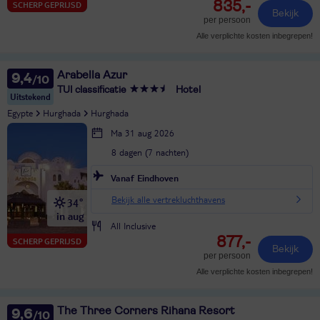
835,-
SCHERP GEPRIJSD
Bekijk
per persoon
Alle verplichte kosten inbegrepen!
Arabella Azur
9,4
TUI classificatie
Hotel
Uitstekend
Egypte
Hurghada
Hurghada
Ma 31 aug 2026
8 dagen (7 nachten)
Vanaf Eindhoven
Bekijk alle vertrekluchthavens
34°
in aug
All Inclusive
877,-
SCHERP GEPRIJSD
Bekijk
per persoon
Alle verplichte kosten inbegrepen!
The Three Corners Rihana Resort
9,6