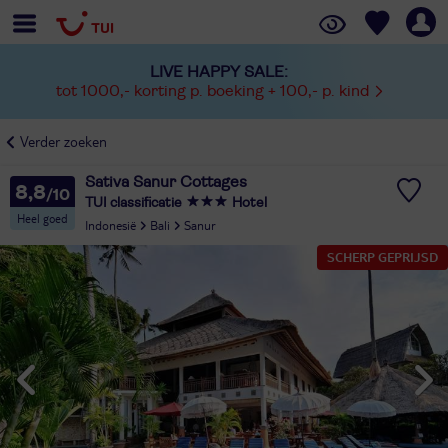
LIVE HAPPY SALE:
tot 1000,- korting p. boeking + 100,- p. kind
Verder zoeken
Sativa Sanur Cottages
8,8
TUI classificatie
Hotel
Heel goed
Indonesië
Bali
Sanur
SCHERP GEPRIJSD