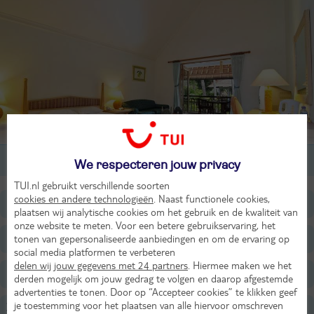
Beoordeling van 44 TUI-gasten
2-persoonskamer, Standaard, 1-3 pers
We respecteren jouw privacy
TUI.nl gebruikt verschillende soorten
cookies en andere technologieën
. Naast functionele cookies,
Ligging
plaatsen wij analytische cookies om het gebruik en de kwaliteit van
onze website te meten. Voor een betere gebruikservaring, het
Faciliteiten
tonen van gepersonaliseerde aanbiedingen en om de ervaring op
social media platformen te verbeteren
delen wij jouw gegevens met 24 partners
. Hiermee maken we het
Restaurants/Bars
derden mogelijk om jouw gedrag te volgen en daarop afgestemde
advertenties te tonen. Door op “Accepteer cookies” te klikken geef
je toestemming voor het plaatsen van alle hiervoor omschreven
Zwembaden