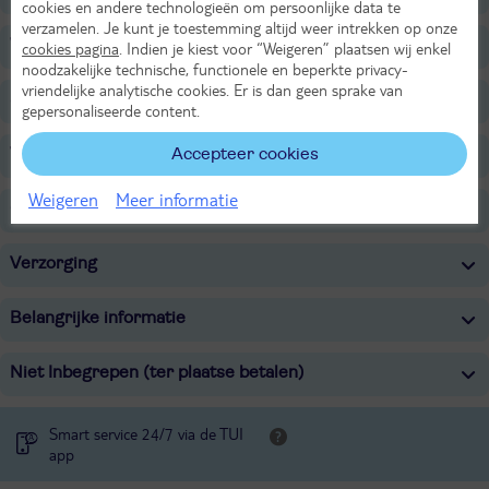
cookies en andere technologieën om persoonlijke data te
verzamelen. Je kunt je toestemming altijd weer intrekken op onze
Wellness
cookies pagina
. Indien je kiest voor “Weigeren” plaatsen wij enkel
noodzakelijke technische, functionele en beperkte privacy-
vriendelijke analytische cookies. Er is dan geen sprake van
Sport & Activiteiten
gepersonaliseerde content.
Voor de kinderen
Accepteer cookies
Weigeren
Meer informatie
Overige informatie
Verzorging
Belangrijke informatie
Niet Inbegrepen (ter plaatse betalen)
Smart service 24/7 via de TUI
app