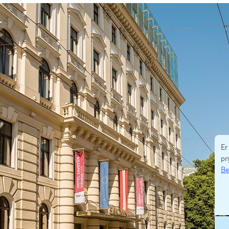
Er
pri
Be