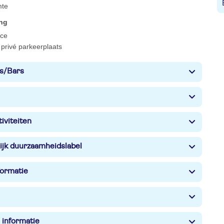
mte
ing
ce
privé parkeerplaats
s/Bars
iviteiten
ijk duurzaamheidslabel
formatie
 informatie