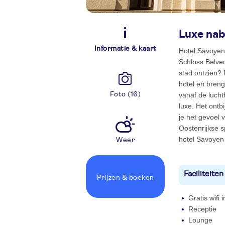
Luxe nab
Informatie & kaart
Hotel Savoyen 
Schloss Belve
stad ontzien? 
hotel en bren
Foto (16)
vanaf de lucht
luxe. Het ontb
je het gevoel 
Oostenrijkse s
hotel Savoyen
Weer
Faciliteiten
Prijzen
& boeken
Gratis wifi
Receptie
Lounge