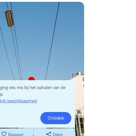
 ging iets mis bij het ophalen van de
js
kijk beschikbaarheid
Ontdek
Bewaren
Delen