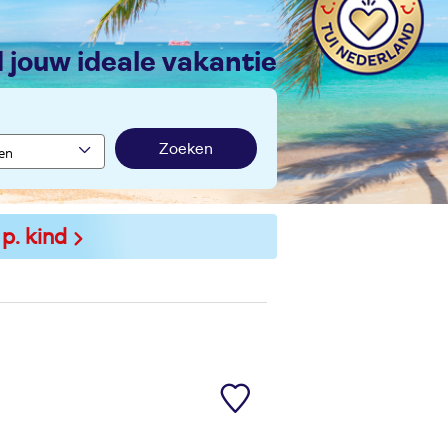
nd jouw ideale vakantie
Zoeken
 p. kind