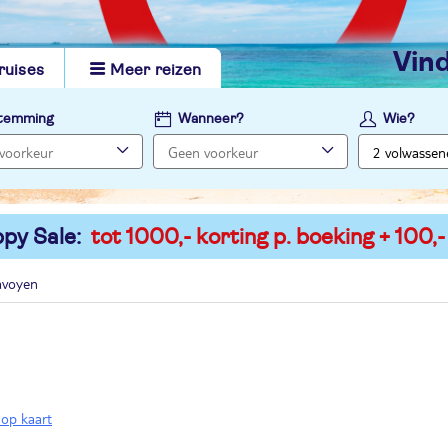
vi
ruises
Meer reizen
temming
Wanneer?
Wie?
py Sale:
tot 1000,- korting p. boeking + 100,-
avoyen
 op kaart