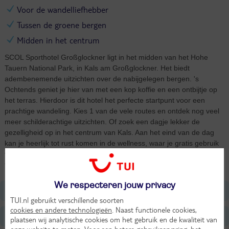
Voor de wandelliefhebber
Tussen de groene bergen
Midden in het centrum
SCOL Sporthotel Großglockner ligt in het midden van het Hohe
Tauern National Park, in Kals am Großglockner. Het biedt
adembenemende uitzichten over de nabijgelegen bergen. 's
Ochtends geniet je hier van met een kop koffie en een ontbijtje op
het terras. Hierdoor is dit hotel het perfecte startpunt voor een
prachtige wandeling. Kies 1 van de vele routes en ontdek nog veel
meer schilderachtige uitzichten. Of zoek een dagje lekker de
gezelligheid op in het centrum van Kals. Aan het eind van de dag
kan je heerlijk tot rust komen in de wellness, waar je gratis gebruik
van maakt. En 's avonds weer genieten van het uitzicht op het
terras. Wat is het ook heerlijk tussen de Oostenrijkse bergen.
We respecteren jouw privacy
Ligging
TUI.nl gebruikt verschillende soorten
cookies en andere technologieën
. Naast functionele cookies,
Faciliteiten
plaatsen wij analytische cookies om het gebruik en de kwaliteit van