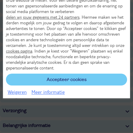
onze website te meten. Voor een betere gebruikservaring, het
tonen van gepersonaliseerde aanbiedingen en om de ervaring op
Restaurants/Bars
social media platformen te verbeteren
delen wij jouw gegevens met 24 partners
. Hiermee maken we het
Zwembaden
derden mogelijk om jouw gedrag te volgen en daarop afgestemde
advertenties te tonen. Door op “Accepteer cookies” te klikken geef
je toestemming voor het plaatsen van alle hiervoor omschreven
Wellness
cookies en andere technologieën om persoonlijke data te
verzamelen. Je kunt je toestemming altijd weer intrekken op onze
cookies pagina
. Indien je kiest voor “Weigeren” plaatsen wij enkel
Sport & Activiteiten
noodzakelijke technische, functionele en beperkte privacy-
vriendelijke analytische cookies. Er is dan geen sprake van
Entertainment
gepersonaliseerde content.
Accepteer cookies
Voor de kinderen
Weigeren
Meer informatie
Overige informatie
Verzorging
Belangrijke informatie