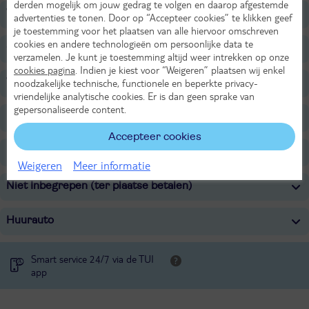
derden mogelijk om jouw gedrag te volgen en daarop afgestemde
Voor de kinderen
advertenties te tonen. Door op “Accepteer cookies” te klikken geef
je toestemming voor het plaatsen van alle hiervoor omschreven
cookies en andere technologieën om persoonlijke data te
Overige informatie
verzamelen. Je kunt je toestemming altijd weer intrekken op onze
cookies pagina
. Indien je kiest voor “Weigeren” plaatsen wij enkel
Verzorging
noodzakelijke technische, functionele en beperkte privacy-
vriendelijke analytische cookies. Er is dan geen sprake van
gepersonaliseerde content.
Belangrijke informatie
Accepteer cookies
Inbegrepen
Weigeren
Meer informatie
Niet Inbegrepen (ter plaatse betalen)
Huurauto
Smart service 24/7 via de TUI
app