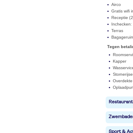
Airco
Gratis wifi
Receptie (2
Inchecken: 
Terras
Bagagerui
Tegen betal
Roomservi
Kapper
Wasservic
Stomerijse
Overdekte 
Oplaadpunt
Restaurant
Zwembade
Sport & Act