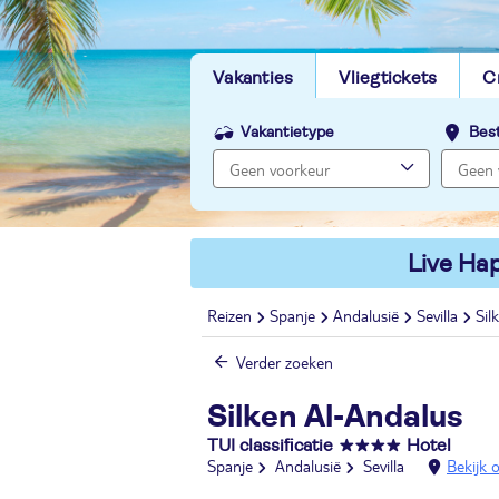
Vakanties
Vliegtickets
C
Vakantietype
Bes
Live Hap
Reizen
Spanje
Andalusië
Sevilla
Sil
Verder zoeken
Silken Al-Andalus
TUI classificatie
Hotel
Spanje
Andalusië
Sevilla
Bekijk 