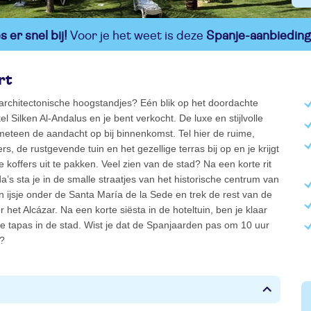
 er snel bij!
Voor je het weet is deze
Spanje-aanbieding
rt
architectonische hoogstandjes? Eén blik op het doordachte
l Silken Al-Andalus en je bent verkocht. De luxe en stijlvolle
t meteen de aandacht op bij binnenkomst. Tel hier de ruime,
, de rustgevende tuin en het gezellige terras bij op en je krijgt
e koffers uit te pakken. Veel zien van de stad? Na een korte rit
a’s sta je in de smalle straatjes van het historische centrum van
en ijsje onder de Santa María de la Sede en trek de rest van de
 het Alcázar. Na een korte siësta in de hoteltuin, ben je klaar
e tapas in de stad. Wist je dat de Spanjaarden pas om 10 uur
n?