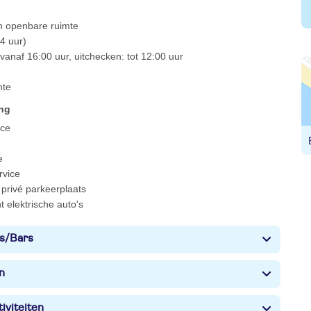
 in openbare ruimte
4 uur)
vanaf 16:00 uur, uitchecken: tot 12:00 uur
mte
ing
ce
e
rvice
privé parkeerplaats
 elektrische auto's
s/Bars
n
iviteiten