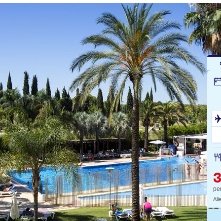
pe
All