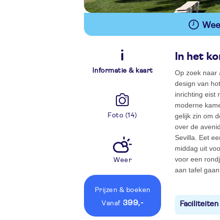
Wees
In het ko
Informatie & kaart
Op zoek naar 
design van hote
inrichting eis
moderne kamers
Foto (14)
gelijk zin om d
over de avenid
Sevilla. Eet e
middag uit voor
voor een rondj
Weer
aan tafel gaa
Prijzen
& boeken
399,-
vanaf
Faciliteiten