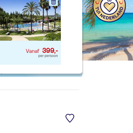
nd jouw ideale vakantie
Zoeken
399,-
per persoon
 p. kind