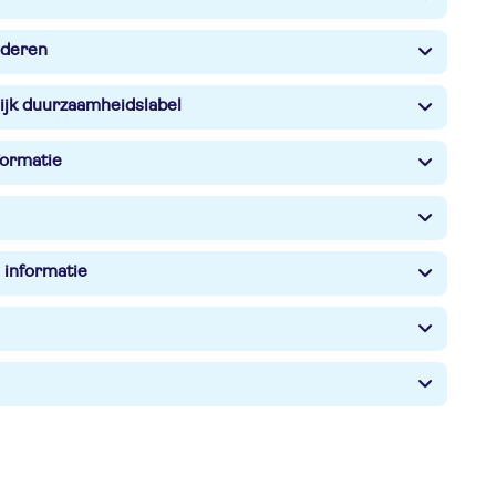
nderen
ijk duurzaamheidslabel
formatie
 informatie