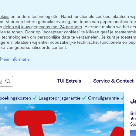
okies
en andere technologieën. Naast functionele cookies, plaatsen wij
ten. Voor een betere gebruikservaring, het tonen van gepersonaliseerd
en
delen wij jouw gegevens met 24 partners
. Hiermee maken we het der
s te tonen. Door op “Accepteer cookies” te klikken geef je toestemmin
technologieën om persoonlijke data te verzamelen. Je kunt je toestem
eigeren” plaatsen wij enkel noodzakelijke technische, functionele en bep
ake van gepersonaliseerde content.
Meer informatie
TUI Extra's
Service & Contact
 boekingskosten
Laagsteprijsgarantie
Omruilgarantie
Slim
J
Si
Sp