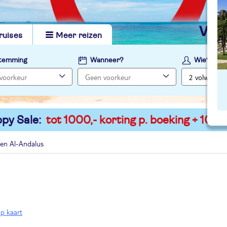
vi
ruises
Meer reizen
temming
Wanneer?
Wie?
py Sale:
tot 1000,- korting p. boeking + 100,-
ken Al-Andalus
op kaart