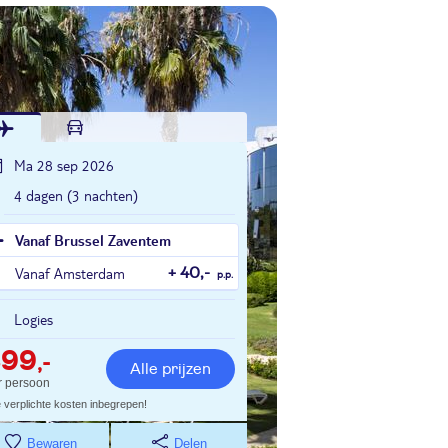
Ma 28 sep 2026
4 dagen (3 nachten)
Vanaf Brussel Zaventem
Vanaf Amsterdam
+ 40,-
p.p.
Logies
399
,-
Alle prijzen
r persoon
e verplichte kosten inbegrepen!
Bewaren
Delen