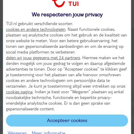
ontspannen. Dit hotel is een fijne uitvalsbasis voor je vakantie in de
bergen.
We respecteren jouw privacy
Kamers (7)
TUI.nl gebruikt verschillende soorten
cookies en andere technologieën
. Naast functionele cookies,
plaatsen wij analytische cookies om het gebruik en de kwaliteit van
2-persoonskamer, Classic, 2-2 pers
onze website te meten. Voor een betere gebruikservaring, het
tonen van gepersonaliseerde aanbiedingen en om de ervaring op
2-persoonskamer, 1-2 pers
social media platformen te verbeteren
delen wij jouw gegevens met 24 partners
. Hiermee maken we het
2-persoonskamer, Comfort, 2-3 pers
derden mogelijk om jouw gedrag te volgen en daarop afgestemde
advertenties te tonen. Door op “Accepteer cookies” te klikken geef
je toestemming voor het plaatsen van alle hiervoor omschreven
Alle Kamers
cookies en andere technologieën om persoonlijke data te
verzamelen. Je kunt je toestemming altijd weer intrekken op onze
cookies pagina
. Indien je kiest voor “Weigeren” plaatsen wij enkel
Ligging
noodzakelijke technische, functionele en beperkte privacy-
vriendelijke analytische cookies. Er is dan geen sprake van
gepersonaliseerde content.
Faciliteiten
Accepteer cookies
Restaurants/Bars
Weigeren
Meer informatie