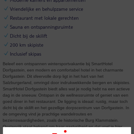
Vriendelijke en behulpzame service
Restaurant met lokale gerechten
Sauna en ontspanningsruimte
Dicht bij de skilift
200 km skipiste
Inclusief skipas
Beleef een ontspannen wintersportvakantie bij SmartHotel
Dorfgastein, een modern en comfortabel hotel in het charmante
Dorfgastein. Dit sfeervolle dorp ligt in het hart van het
Salzburgerland, omringd door indrukwekkende bergen en skipistes.
SmartHotel Dorfgastein biedt alles wat je nodig hebt na een actieve
dag in de sneeuw. Ontspan in de wellnessruimte of geniet van een
goed diner in het restaurant. De ligging is ideaal: rustig, maar toch
dicht bij de skilift en het gezellige dorpscentrum van Dorfgastein. In
de omgeving vind je prachtige wandelroutes en
bezienswaardigheden, zoals de historische Burg Klammstein.
Oostenrijk staat bekend om haar gastvrijheid en dat voel je hier
meteen. Of je nu komt om te skiën, wandelen of gewoon te