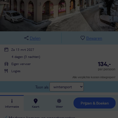
Delen
Bewaren
Za 13 mrt 2027
4 dagen (3 nachten)
134,-
Eigen vervoer
per persoon
Logies
Alle verplichte kosten inbegrepen!
Toon als
Prijzen & Boeken
Informatie
Kaart
Weer
Moderne kamers en appartementen