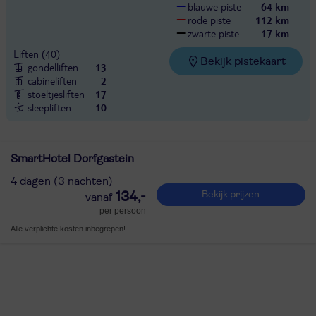
blauwe piste
64 km
rode piste
112 km
zwarte piste
17 km
Liften
(40)
Bekijk pistekaart
gondelliften
13
cabineliften
2
stoeltjesliften
17
sleepliften
10
SmartHotel Dorfgastein
4 dagen (3 nachten)
134,-
Bekijk prijzen
per persoon
Alle verplichte kosten inbegrepen!