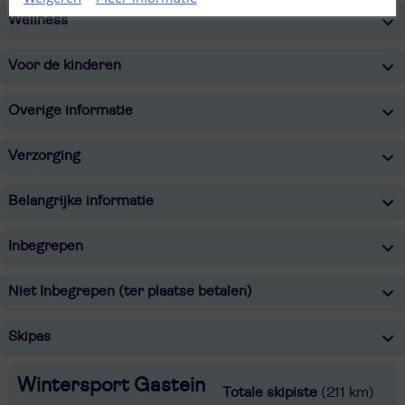
Wellness
Voor de kinderen
Overige informatie
Verzorging
Belangrijke informatie
Inbegrepen
Niet Inbegrepen (ter plaatse betalen)
Skipas
Wintersport Gastein
Totale skipiste
(211 km)