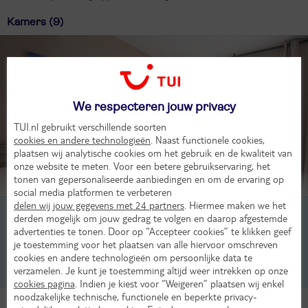
Kamers (9)
We respecteren jouw privacy
TUI.nl gebruikt verschillende soorten
cookies en andere technologieën
. Naast functionele cookies,
plaatsen wij analytische cookies om het gebruik en de kwaliteit van
onze website te meten. Voor een betere gebruikservaring, het
tonen van gepersonaliseerde aanbiedingen en om de ervaring op
Beoordeling van 2 TUI-gasten
social media platformen te verbeteren
delen wij jouw gegevens met 24 partners
. Hiermee maken we het
1-kamer appartement, 2-4 pers
derden mogelijk om jouw gedrag te volgen en daarop afgestemde
advertenties te tonen. Door op “Accepteer cookies” te klikken geef
2-kamer appartement, Cabine, 3-5 pers
je toestemming voor het plaatsen van alle hiervoor omschreven
cookies en andere technologieën om persoonlijke data te
verzamelen. Je kunt je toestemming altijd weer intrekken op onze
2-kamer appartement, Cabine, 4-6 pers
cookies pagina
. Indien je kiest voor “Weigeren” plaatsen wij enkel
noodzakelijke technische, functionele en beperkte privacy-
Alle Kamers