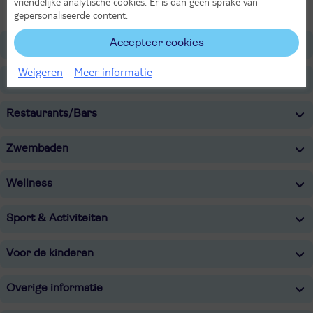
vriendelijke analytische cookies. Er is dan geen sprake van
gepersonaliseerde content.
Accepteer cookies
Ligging
Weigeren
Meer informatie
Faciliteiten
Restaurants/Bars
Zwembaden
Wellness
Sport & Activiteiten
Voor de kinderen
Overige informatie