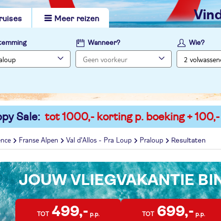
vi
ruises
Meer reizen
temming
Wanneer?
Wie?
py Sale:
tot 1000,- korting p. boeking + 100,-
ence
Franse Alpen
Val d'Allos - Pra Loup
Praloup
Resultaten
JOUW VLIEGVAKANTIE B
499,-
699,-
TOT
p.p.
TOT
p.p.