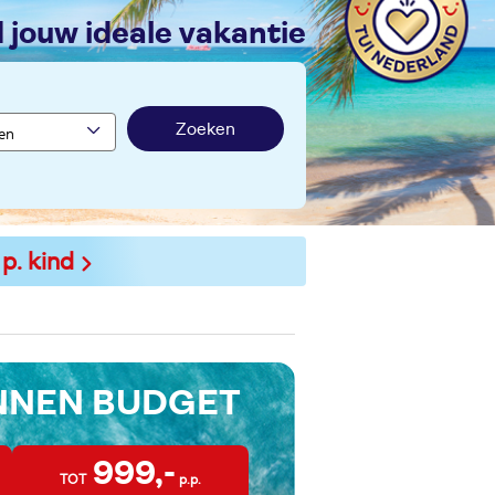
nd jouw ideale vakantie
Zoeken
 p. kind
INNEN BUDGET
999,-
TOT
p.p.