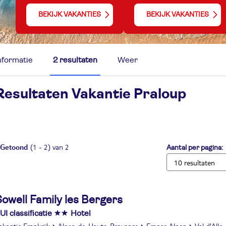
BEKIJK VAKANTIES
BEKIJK VAKANTIES
nformatie
2 resultaten
Weer
Resultaten Vakantie
Praloup
Getoond
(1 - 2) van 2
Aantal per pagina:
owell Family les Bergers
UI classificatie
Hotel