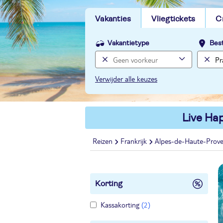
Vakanties
Vliegtickets
C
Vakantietype
Bes
Verwijder alle keuzes
Live Hap
Reizen
Frankrijk
Alpes-de-Haute-Prov
Korting
Kassakorting
(2)