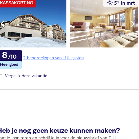
5° in mrt
KASSAKORTING
8
2 beoordelingen van TUI-gasten
Vergelijk deze vakantie
Heb je nog geen keuze kunnen maken?
aat je inspireren en schrijf je in voor de
nieuwsbrief van TUI
.