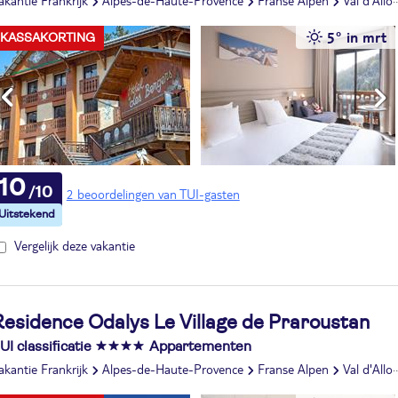
akantie Frankrijk
Alpes-de-Haute-Provence
Franse Alpen
Val d'Allos - Pra Loup
5° in mrt
KASSAKORTING
10
2 beoordelingen van TUI-gasten
Vergelijk deze vakantie
Residence Odalys Le Village de Praroustan
UI classificatie
Appartementen
akantie Frankrijk
Alpes-de-Haute-Provence
Franse Alpen
Val d'Allos - Pra Loup