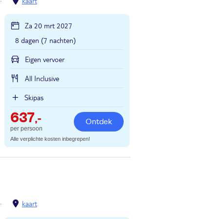
Praloup
kaart
Za 20 mrt 2027
8 dagen (7 nachten)
Eigen vervoer
All Inclusive
Skipas
637
,-
Ontdek
per persoon
Alle verplichte kosten inbegrepen!
Praloup
kaart