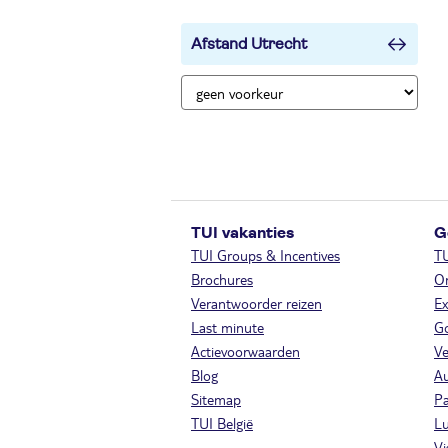
Afstand Utrecht
TUI vakanties
G
TUI Groups & Incentives
T
Brochures
On
Verantwoorder reizen
Ex
Last minute
Go
Actievoorwaarden
Ve
Blog
A
Sitemap
Pa
TUI België
Lu
Vi