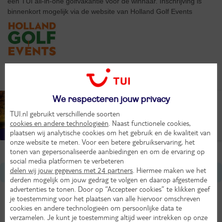
een TUI all-in-one golfvakantie voor de winnaar. Inschrijving is
binnenkort mogelijk via de website van Holland Golf Events
TUI Golf Cup
We respecteren jouw privacy
TUI Golf najaarscup
TUI.nl gebruikt verschillende soorten
Powered by ROBINSON
cookies en andere technologieën
. Naast functionele cookies,
plaatsen wij analytische cookies om het gebruik en de kwaliteit van
NIEUW!
onze website te meten. Voor een betere gebruikservaring, het
tonen van gepersonaliseerde aanbiedingen en om de ervaring op
social media platformen te verbeteren
delen wij jouw gegevens met 24 partners
. Hiermee maken we het
Informatie
derden mogelijk om jouw gedrag te volgen en daarop afgestemde
advertenties te tonen. Door op “Accepteer cookies” te klikken geef
je toestemming voor het plaatsen van alle hiervoor omschreven
TUI Sports: sportreizen voor iedereen
cookies en andere technologieën om persoonlijke data te
verzamelen. Je kunt je toestemming altijd weer intrekken op onze
Abbott World Marathon Majors