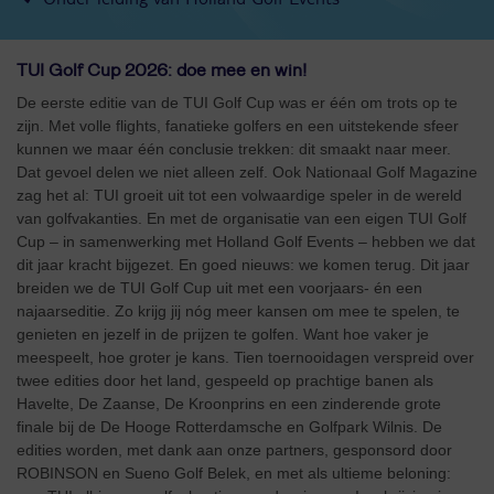
TUI Golf Cup 2026: doe mee en win!
De eerste editie van de TUI Golf Cup was er één om trots op te
zijn. Met volle flights, fanatieke golfers en een uitstekende sfeer
kunnen we maar één conclusie trekken: dit smaakt naar meer.
Dat gevoel delen we niet alleen zelf. Ook Nationaal Golf Magazine
zag het al: TUI groeit uit tot een volwaardige speler in de wereld
van golfvakanties. En met de organisatie van een eigen TUI Golf
Cup – in samenwerking met Holland Golf Events – hebben we dat
dit jaar kracht bijgezet. En goed nieuws: we komen terug. Dit jaar
breiden we de TUI Golf Cup uit met een voorjaars- én een
najaarseditie. Zo krijg jij nóg meer kansen om mee te spelen, te
genieten en jezelf in de prijzen te golfen. Want hoe vaker je
meespeelt, hoe groter je kans. Tien toernooidagen verspreid over
twee edities door het land, gespeeld op prachtige banen als
Havelte, De Zaanse, De Kroonprins en een zinderende grote
finale bij de De Hooge Rotterdamsche en Golfpark Wilnis. De
edities worden, met dank aan onze partners, gesponsord door
ROBINSON en Sueno Golf Belek, en met als ultieme beloning: