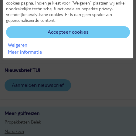
cookies pagina
. Indien je kiest voor “Weigeren” plaatsen wij enkel
De mooiste wielerevenementen
noodzakelijke technische, functionele en beperkte privacy-
vriendelijke analytische cookies. Er is dan geen sprake van
Golfreizen binnen en buiten Europa
gepersonaliseerde content.
Gegarandeerde startnummers
Accepteer cookies
Sportreizen voor een scherpe prijs
Onvergetelijke sportieve ervaringen
Weigeren
Meer informatie
Bel TUI Sports: 088 - 088 58 85
Nieuwsbrief TUI
aanmelden nieuwsbrief
Meer golfreizen
Propakketten Belek
Marrakech