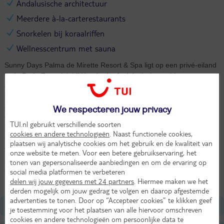
Andalusische architectuur
Meerdere à-la-carterestaurants
Snorkelen bij koraalriffen
Wellnesscentrum met sauna
Sunny Days Palma de Mirette Resort & Spa ligt op een privé-eiland
in de Rode Zee, vlak bij Hurghada. Andalusische architectuur
ontmoet hier Egyptische gastvrijheid. Roetsj van de glijbanen af in
het aquapark, chill bij één van de zwembaden en serveer een ace
op de tennisbaan. Pak je snorkel en zwem tussen de kleurrijke
We respecteren jouw privacy
vissen die rondom het eiland hun thuis hebben gevonden. De riffen
TUI.nl gebruikt verschillende soorten
hier zijn namelijk ongerept en zitten vol leven. En als de trek
cookies en andere technologieën
. Naast functionele cookies,
toeslaat? Verse pasta in het Italiaanse restaurant, pittige curry's en
plaatsen wij analytische cookies om het gebruik en de kwaliteit van
vis zo vers dat je de zee nog proeft. De à-la-carterestaurants van
onze website te meten. Voor een betere gebruikservaring, het
Sunny Days Palma De Mirette Resort & Spa verwennen je elke
tonen van gepersonaliseerde aanbiedingen en om de ervaring op
avond opnieuw. Maar het buffet is ook een optie natuurlijk. Dit is
social media platformen te verbeteren
Egypte zoals het bedoeld is.
delen wij jouw gegevens met 24 partners
. Hiermee maken we het
derden mogelijk om jouw gedrag te volgen en daarop afgestemde
advertenties te tonen. Door op “Accepteer cookies” te klikken geef
Ligging
je toestemming voor het plaatsen van alle hiervoor omschreven
cookies en andere technologieën om persoonlijke data te