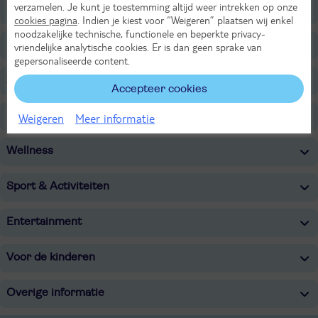
verzamelen. Je kunt je toestemming altijd weer intrekken op onze
Faciliteiten
cookies pagina
. Indien je kiest voor “Weigeren” plaatsen wij enkel
noodzakelijke technische, functionele en beperkte privacy-
Restaurants/Bars
vriendelijke analytische cookies. Er is dan geen sprake van
gepersonaliseerde content.
Zwembaden
Accepteer cookies
Strand
Weigeren
Meer informatie
Wellness
Sport & Activiteiten
Entertainment
Voor de kinderen
Overige informatie