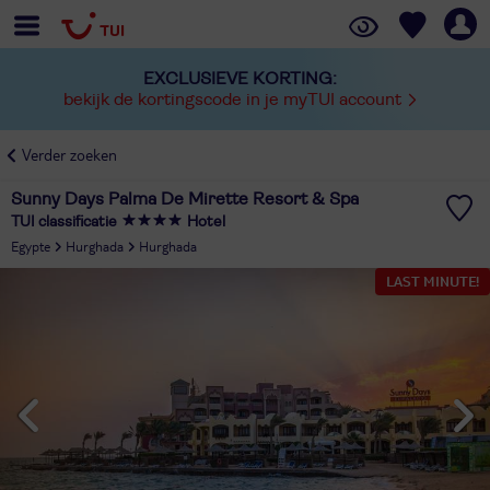
EXCLUSIEVE KORTING:
bekijk de kortingscode in je myTUI account
Verder zoeken
Sunny Days Palma De Mirette Resort & Spa
TUI classificatie
Hotel
Egypte
Hurghada
Hurghada
LAST MINUTE!