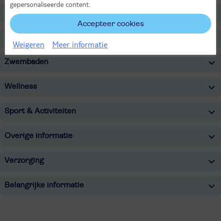
gepersonaliseerde content.
Faciliteiten
Accepteer cookies
Restaurants/Bars
Weigeren
Meer informatie
Zwembaden
Wellness
Sport & Activiteiten
Overige informatie
Verzorging
Belangrijke informatie