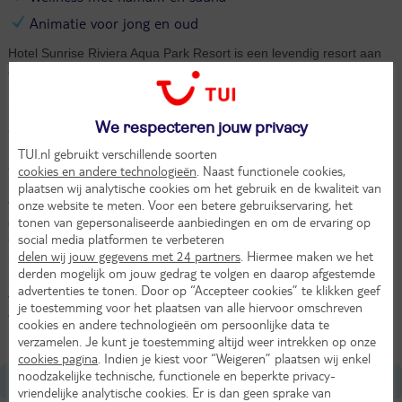
Animatie voor jong en oud
Hotel Sunrise Riviera Aqua Park Resort is een levendig resort aan
de kust van Hurghada. Je begint de dag direct buiten: aan de ene
kant het strand, aan de andere kant tien zwembaden. Vanaf het
moment dat je wakker wordt, giert de adrenaline door je lijf. Heb je
We respecteren jouw privacy
al die glijbanen gezien? Duik het avontuur in, want rond het water
bruist het de hele dag van activiteiten. In de Red Sea Governorate
TUI.nl gebruikt verschillende soorten
aan de Rode Zee liggen veel grote resorts, maar in dit resort draait
cookies en andere technologieën
. Naast functionele cookies,
het om de mix van ruimte, waterpret en rust. Waar ga jij vandaag
plaatsen wij analytische cookies om het gebruik en de kwaliteit van
voor: actie in het aquapark, tijd in de wellness of toch sportief aan
onze website te meten. Voor een betere gebruikservaring, het
tonen van gepersonaliseerde aanbiedingen en om de ervaring op
de slag? De hamam, jacuzzi en sauna staan klaar, net als de
social media platformen te verbeteren
fitnessruimte voor wie actief wil starten. Je kinderen plonzen in het
delen wij jouw gegevens met 24 partners
. Hiermee maken we het
kinderbad of doen mee met het animatieteam. Na een dag vol
derden mogelijk om jouw gedrag te volgen en daarop afgestemde
plezier kies je uit zeven restaurants voor het diner. Daarna geniet je
advertenties te tonen. Door op “Accepteer cookies” te klikken geef
van livemuziek of een spetterende show. Laat je elke dag opnieuw
je toestemming voor het plaatsen van alle hiervoor omschreven
verrassen bij Sunrise Riviera Aqua Park Resort in Egypte. Waar
cookies en andere technologieën om persoonlijke data te
begin jij morgen?
verzamelen. Je kunt je toestemming altijd weer intrekken op onze
cookies pagina
. Indien je kiest voor “Weigeren” plaatsen wij enkel
noodzakelijke technische, functionele en beperkte privacy-
Ligging
vriendelijke analytische cookies. Er is dan geen sprake van