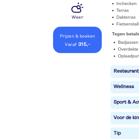
Inchecken: 
Terras
Dakterras
Weer
Fietsenstall
Tegen betal
Prijzen
& boeken
Badjassen 
315,-
vanaf
Overdekte 
Oplaadpunt
Restaurant
Wellness
Sport & Act
Voor de ki
Tip