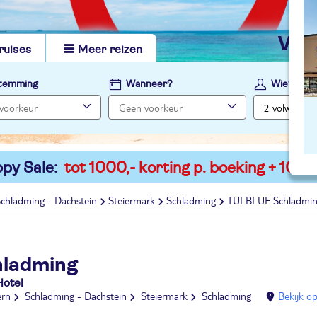
vi
ruises
Meer reizen
temming
Wanneer?
Wie?
py Sale:
tot 1000,- korting p. boeking + 100,-
chladming - Dachstein
Steiermark
Schladming
TUI BLUE Schladmi
hladming
Hotel
ern
Schladming - Dachstein
Steiermark
Schladming
Bekijk op