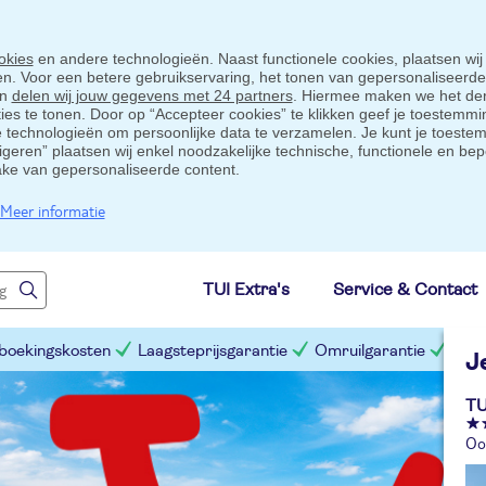
okies
en andere technologieën. Naast functionele cookies, plaatsen wij
ten. Voor een betere gebruikservaring, het tonen van gepersonaliseerd
en
delen wij jouw gegevens met 24 partners
. Hiermee maken we het der
s te tonen. Door op “Accepteer cookies” te klikken geef je toestemmin
technologieën om persoonlijke data te verzamelen. Je kunt je toestem
eigeren” plaatsen wij enkel noodzakelijke technische, functionele en bep
ake van gepersonaliseerde content.
Meer informatie
TUI Extra's
Service & Contact
 boekingskosten
Laagsteprijsgarantie
Omruilgarantie
Slim
J
TU
Oos