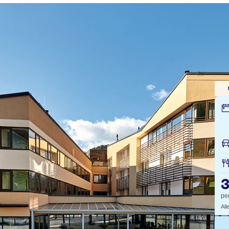
3
pe
All