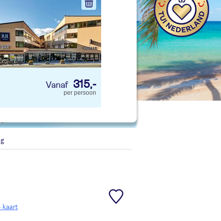
nd jouw ideale vakantie
Zoeken
315,-
per persoon
 p. kind
ng
 kaart