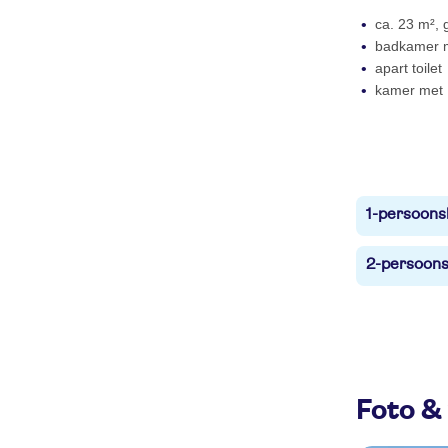
ca. 23 m², g
badkamer m
apart toilet
kamer met 
1-persoons
2-persoons
Foto & 