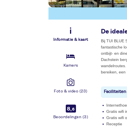
De ideal
Informatie & kaart
Bij TUI BLUE S
fantastische l
ontbijt- en din
Dachstein berg
Kamers
wandelroutes. 
bereiken, een
Foto & video (23)
Faciliteiten
Internetho
8,
6
Gratis wifi
Beoordelingen (3)
Gratis wifi
Receptie