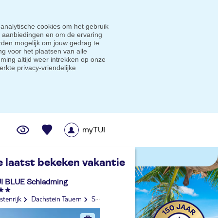
 analytische cookies om het gebruik
e aanbiedingen en om de ervaring
den mogelijk om jouw gedrag te
g voor het plaatsen van alle
ming altijd weer intrekken op onze
erkte privacy-vriendelijke
myTUI
me prijsgarantie
e laatst bekeken vakantie
I BLUE Schladming
tenrijk
Dachstein Tauern
Schladming - Dachstein
Steiermark
S