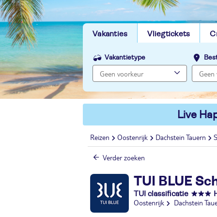
Vakanties
Vliegtickets
C
Vakantietype
Bes
Live Hap
Reizen
Oostenrijk
Dachstein Tauern
S
Verder zoeken
TUI BLUE Sc
TUI classificatie
Oostenrijk
Dachstein Tau