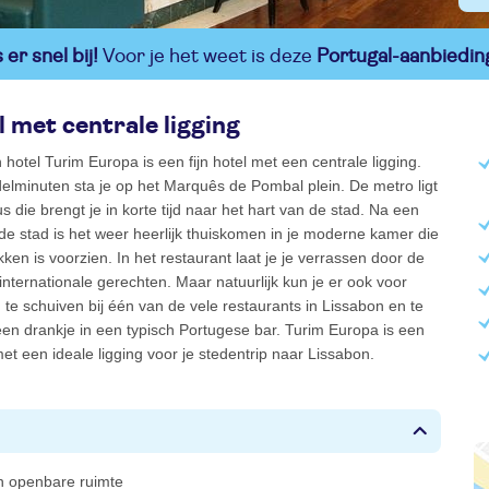
er snel bij!
Voor je het weet is deze
Portugal-aanbiedin
l met centrale ligging
 hotel Turim Europa is een fijn hotel met een centrale ligging.
elminuten sta je op het Marquês de Pombal plein. De metro ligt
 die brengt je in korte tijd naar het hart van de stad. Na een
de stad is het weer heerlijk thuiskomen in je moderne kamer die
ken is voorzien. In het restaurant laat je je verrassen door de
 internationale gerechten. Maar natuurlijk kun je er ook voor
te schuiven bij één van de vele restaurants in Lissabon en te
en drankje in een typisch Portugese bar. Turim Europa is een
met een ideale ligging voor je stedentrip naar Lissabon.
 in openbare ruimte