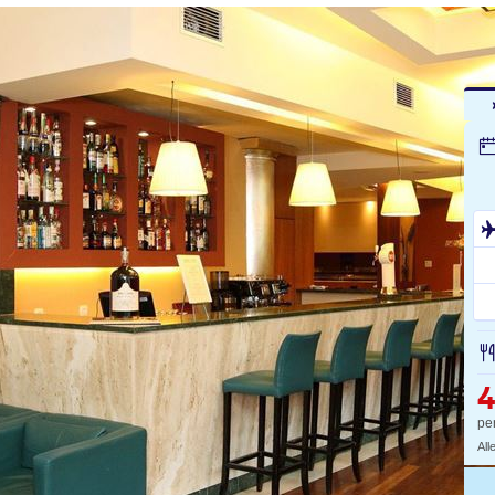
4
pe
All