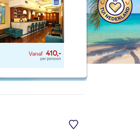
nd jouw ideale vakantie
Zoeken
410,-
per persoon
 p. kind