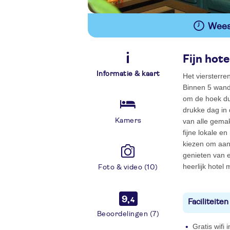
Wees 
Fijn hote
Informatie & kaart
Het viersterren
Binnen 5 wand
om de hoek dus
drukke dag in 
Kamers
van alle gemak
fijne lokale en
kiezen om aan 
genieten van e
heerlijk hotel 
Foto & video (10)
9,
4
Faciliteiten
Beoordelingen (7)
Gratis wifi