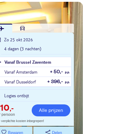
Zo 25 okt 2026
4 dagen (3 nachten)
Vanaf Brussel Zaventem
Vanaf Amsterdam
+ 50,-
p.p.
Vanaf Dusseldorf
+ 396,-
p.p.
Logies ontbijt
10
,-
Alle prijzen
r persoon
e verplichte kosten inbegrepen!
Bewaren
Delen