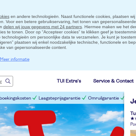
okies
en andere technologieën. Naast functionele cookies, plaatsen wij
ten. Voor een betere gebruikservaring, het tonen van gepersonaliseerd
en
delen wij jouw gegevens met 24 partners
. Hiermee maken we het der
s te tonen. Door op “Accepteer cookies” te klikken geef je toestemmin
technologieën om persoonlijke data te verzamelen. Je kunt je toestem
eigeren” plaatsen wij enkel noodzakelijke technische, functionele en bep
ake van gepersonaliseerde content.
Meer informatie
TUI Extra's
Service & Contact
 boekingskosten
Laagsteprijsgarantie
Omruilgarantie
Slim
J
Tu
Po