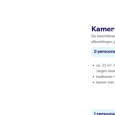
Kamer
De beschikbaa
afbeeldingen g
2-persoons
ca. 21 m², h
(tegen beta
badkamer m
kamer met 
1-persoons