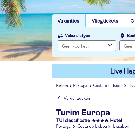
Vakanties
Vliegtickets
C
Vakantietype
Bes
Live Hap
Reizen
Portugal
Costa de Lisboa
Lis
Verder zoeken
Turim Europa
TUI classificatie
Hotel
Portugal
Costa de Lisboa
Lissabon