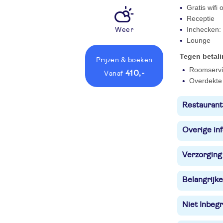
Gratis wifi
Receptie
Inchecken: 
Weer
Lounge
Tegen betal
Prijzen
& boeken
Roomservi
410,-
vanaf
Overdekte 
Restaurant
Overige in
Verzorging
Belangrijke
Niet Inbegr