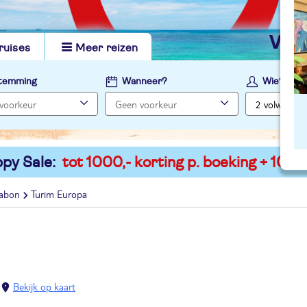
vi
ruises
Meer reizen
temming
Wanneer?
Wie?
py Sale:
tot 1000,- korting p. boeking + 100,-
sabon
Turim Europa
Bekijk op kaart