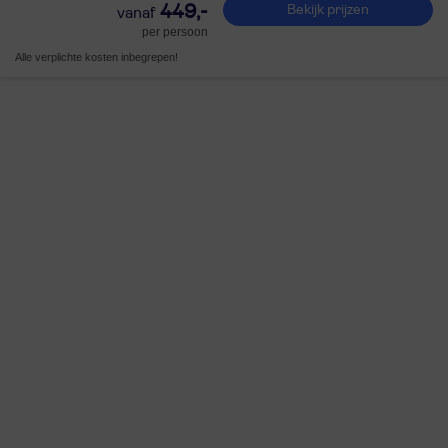
449,-
Bekijk prijzen
per persoon
Alle verplichte kosten inbegrepen!