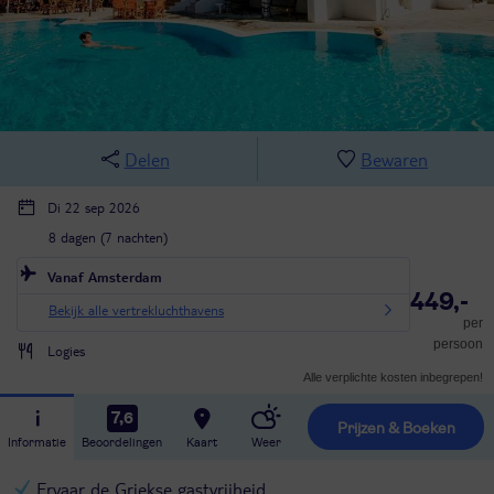
Delen
Bewaren
Di 22 sep 2026
8 dagen (7 nachten)
Vanaf Amsterdam
449,-
Bekijk alle vertrekluchthavens
per
persoon
Logies
Alle verplichte kosten inbegrepen!
7,6
Prijzen & Boeken
Informatie
Beoordelingen
Kaart
Weer
Ervaar de Griekse gastvrijheid