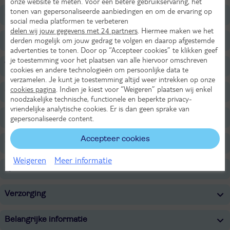
onze website te meten. Voor een betere gebruikservaring, het
tonen van gepersonaliseerde aanbiedingen en om de ervaring op
Sport & Activiteiten
social media platformen te verbeteren
delen wij jouw gegevens met 24 partners
. Hiermee maken we het
Entertainment
derden mogelijk om jouw gedrag te volgen en daarop afgestemde
advertenties te tonen. Door op “Accepteer cookies” te klikken geef
je toestemming voor het plaatsen van alle hiervoor omschreven
Voor de kinderen
cookies en andere technologieën om persoonlijke data te
verzamelen. Je kunt je toestemming altijd weer intrekken op onze
cookies pagina
. Indien je kiest voor “Weigeren” plaatsen wij enkel
Overige informatie
noodzakelijke technische, functionele en beperkte privacy-
vriendelijke analytische cookies. Er is dan geen sprake van
Expert aan het woord
gepersonaliseerde content.
Accepteer cookies
Ook fijn om te weten
Weigeren
Meer informatie
Quote
Verzorging
Belangrijke informatie