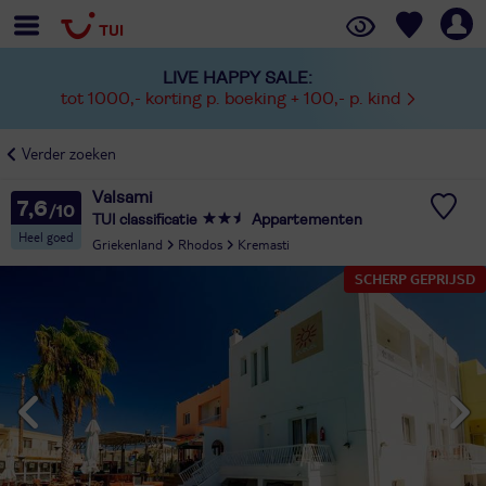
LIVE HAPPY SALE:
tot 1000,- korting p. boeking + 100,- p. kind
Verder zoeken
Valsami
7,6
TUI classificatie
Appartementen
Heel goed
Griekenland
Rhodos
Kremasti
SCHERP GEPRIJSD