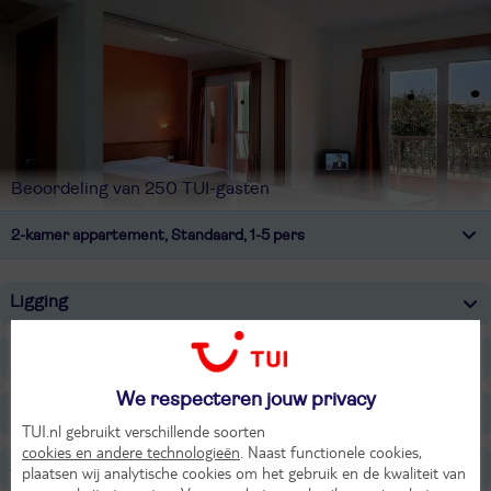
Beoordeling van 250 TUI-gasten
2-kamer appartement, Standaard, 1-5 pers
Ligging
Faciliteiten
We respecteren jouw privacy
Restaurants/Bars
TUI.nl gebruikt verschillende soorten
cookies en andere technologieën
. Naast functionele cookies,
Zwembaden
plaatsen wij analytische cookies om het gebruik en de kwaliteit van