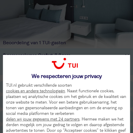
Beoordeling van 1 TUI-gasten
2-persoonskamer, Confort, 2-2 pers
2-persoonskamer, Zeezicht, 2-2 pers
We respecteren jouw privacy
TUI.nl gebruikt verschillende soorten
Ligging
cookies en andere technologieën
. Naast functionele cookies,
plaatsen wij analytische cookies om het gebruik en de kwaliteit van
Faciliteiten
onze website te meten. Voor een betere gebruikservaring, het
tonen van gepersonaliseerde aanbiedingen en om de ervaring op
social media platformen te verbeteren
Restaurants/Bars
delen wij jouw gegevens met 24 partners
. Hiermee maken we het
derden mogelijk om jouw gedrag te volgen en daarop afgestemde
advertenties te tonen. Door op “Accepteer cookies” te klikken geef
Strand