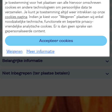
je toestemming voor het plaatsen van alle hiervoor omschreven
cookies en andere technologieën om persoonlijke data te
Voor de kinderen
verzamelen. Je kunt je toestemming altijd weer intrekken op onze
cookies pagina
. Indien je kiest voor “Weigeren” plaatsen wij enkel
noodzakelijke technische, functionele en beperkte privacy-
Tip
vriendelijke analytische cookies. Er is dan geen sprake van
gepersonaliseerde content.
Overige informatie
Accepteer cookies
Verzorging
Weigeren
Meer informatie
Belangrijke informatie
Niet Inbegrepen (ter plaatse betalen)