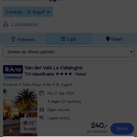
Frankrijk - St. Aygulf
2 volwassenen
Lijst
Kaart
Filteren
Van der Valk Le Catalogne
9,4
TUI classificatie
Hotel
Uitstekend
Frankrijk
Côte d'Azur
Var
St. Aygulf
Ma 21 sep 2026
4 dagen (3 nachten)
Eigen vervoer
Logies ontbijt
25°
240,-
in sep
Bekijk
per persoon