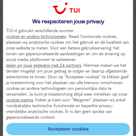
Alle verplichte kosten inbegrepen!
KASSAKORTING
Odalys Domaine des Eucalyptus
9
We respecteren jouw privacy
TUI classificatie
Appartementen
Uitstekend
TUI.nl gebruikt verschillende soorten
Frankrijk
Côte d'Azur
Var
St. Aygulf
cookies en andere technologieën
. Naast functionele cookies,
plaatsen wij analytische cookies om het gebruik en de kwaliteit van
Za 26 sep 2026
onze website te meten. Voor een betere gebruikservaring, het
5 dagen (4 nachten)
tonen van gepersonaliseerde aanbiedingen en om de ervaring op
social media platformen te verbeteren
Eigen vervoer
delen wij jouw gegevens met 24 partners
. Hiermee maken we het
Logies
derden mogelijk om jouw gedrag te volgen en daarop afgestemde
25°
329,-
advertenties te tonen. Door op “Accepteer cookies” te klikken geef
in sep
Bekijk
per app./bungalow
je toestemming voor het plaatsen van alle hiervoor omschreven
cookies en andere technologieën om persoonlijke data te
Alle verplichte kosten inbegrepen!
KASSAKORTING
verzamelen. Je kunt je toestemming altijd weer intrekken op onze
cookies pagina
. Indien je kiest voor “Weigeren” plaatsen wij enkel
Van der Valk St. Aygulf
noodzakelijke technische, functionele en beperkte privacy-
10
vriendelijke analytische cookies. Er is dan geen sprake van
TUI classificatie
Hotel
Uitstekend
gepersonaliseerde content.
Frankrijk
Côte d'Azur
Var
St. Aygulf
Zo 11 okt 2026
Accepteer cookies