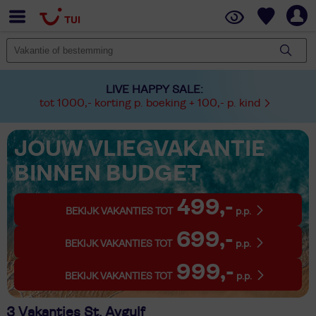
LIVE HAPPY SALE:
tot 1000,- korting p. boeking + 100,- p. kind
JOUW VLIEGVAKANTIE
BINNEN BUDGET
499,-
BEKIJK VAKANTIES TOT
p.p.
699,-
BEKIJK VAKANTIES TOT
p.p.
999,-
BEKIJK VAKANTIES TOT
p.p.
3 Vakanties St. Aygulf