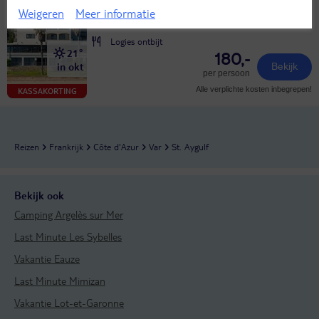
4 dagen (3 nachten)
Weigeren
Meer informatie
Eigen vervoer
Logies ontbijt
21°
180,-
in okt
Bekijk
per persoon
Alle verplichte kosten inbegrepen!
KASSAKORTING
Reizen
Frankrijk
Côte d'Azur
Var
St. Aygulf
Bekijk ook
Camping Argelès sur Mer
Last Minute Les Sybelles
Vakantie Eauze
Last Minute Mimizan
Vakantie Lot-et-Garonne