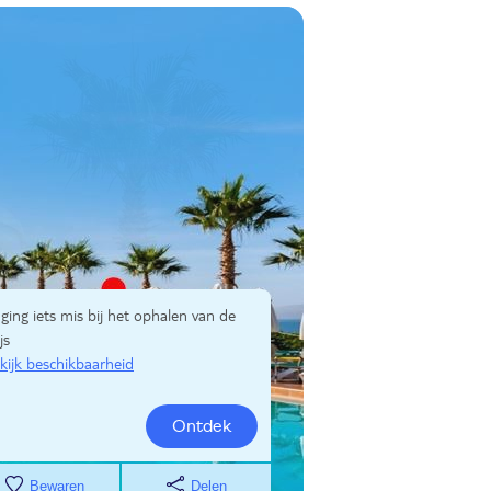
 ging iets mis bij het ophalen van de
js
kijk beschikbaarheid
Ontdek
Bewaren
Delen