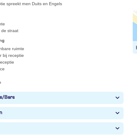
ptie spreekt men Duits en Engels
mte
 de straat
ing
enbare ruimte
 bij receptie
 receptie
ce
e
s/Bars
n