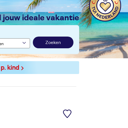
nd jouw ideale vakantie
Zoeken
 p. kind