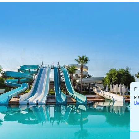
Er
pri
Be