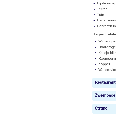
Bij de rece
Terras
Tuin
Bagagerui
Parkeren in
Tegen betal
Wifi in op
Haardroger
Kluisje bij
Roomservi
Kapper
Wasservic
Restaurant
Zwembade
Strand