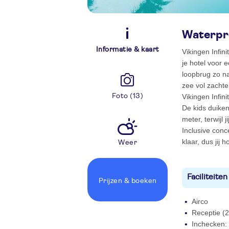
Waterpre
Informatie & kaart
Vikingen Infini
je hotel voor 
loopbrug zo na
zee vol zachte
Foto (13)
Vikingen Infini
De kids duiken
meter, terwijl
Inclusive conc
klaar, dus jij 
Weer
Faciliteiten
Prijzen
& boeken
Airco
Receptie (2
Inchecken: 