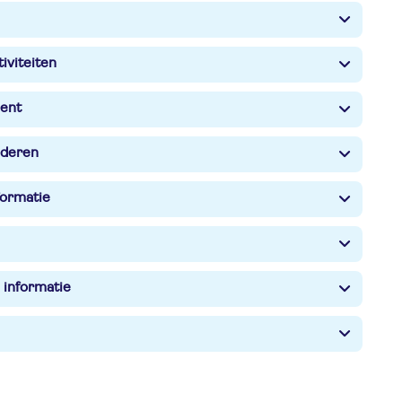
iviteiten
ent
nderen
formatie
 informatie