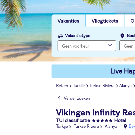
Vakanties
Vliegtickets
C
Vakantietype
Bes
Live Hap
Reizen
Turkije
Turkse Rivièra
Alanya
Verder zoeken
Vikingen Infinity R
TUI classificatie
Hotel
Turkije
Turkse Rivièra
Alanya
Bek