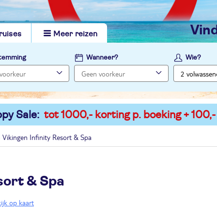
vi
ruises
Meer reizen
temming
Wanneer?
Wie?
py Sale:
tot 1000,- korting p. boeking + 100,-
Vikingen Infinity Resort & Spa
esort & Spa
ijk op kaart