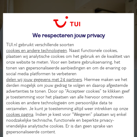
We respecteren jouw privacy
TUI.nl gebruikt verschillende soorten
cookies en andere technologieën
. Naast functionele cookies,
plaatsen wij analytische cookies om het gebruik en de kwaliteit van
onze website te meten. Voor een betere gebruikservaring, het
Beoordeling van 1 TUI-gasten
tonen van gepersonaliseerde aanbiedingen en om de ervaring op
social media platformen te verbeteren
2-persoonskamer, Classic, 2-2 pers
delen wij jouw gegevens met 24 partners
. Hiermee maken we het
derden mogelijk om jouw gedrag te volgen en daarop afgestemde
2-persoonskamer, Juniorsuite, 2-2 pers
advertenties te tonen. Door op “Accepteer cookies” te klikken geef
je toestemming voor het plaatsen van alle hiervoor omschreven
cookies en andere technologieën om persoonlijke data te
3-persoonskamer, Juniorsuite, 3-3 pers
verzamelen. Je kunt je toestemming altijd weer intrekken op onze
cookies pagina
. Indien je kiest voor “Weigeren” plaatsen wij enkel
Alle Kamers
noodzakelijke technische, functionele en beperkte privacy-
vriendelijke analytische cookies. Er is dan geen sprake van
gepersonaliseerde content.