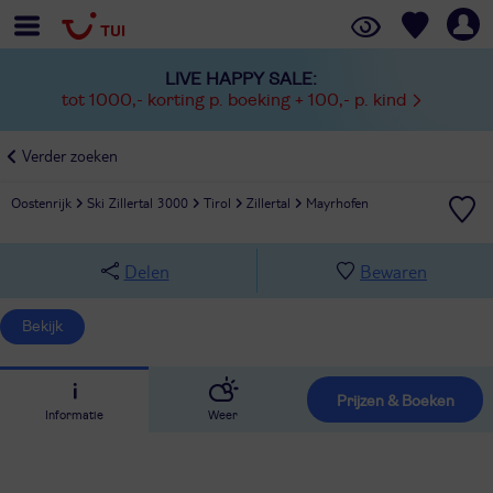
LIVE HAPPY SALE:
tot 1000,- korting p. boeking + 100,- p. kind
Verder zoeken
Oostenrijk
Ski Zillertal 3000
Tirol
Zillertal
Mayrhofen
Delen
Bewaren
Bekijk
Prijzen & Boeken
Informatie
Weer