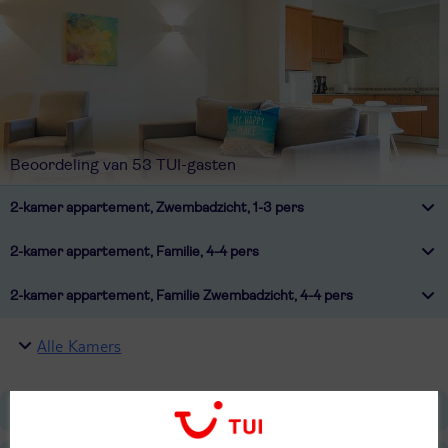
Beoordeling van 53 TUI-gasten
2-kamer appartement, Zwembadzicht, 1-3 pers
2-kamer appartement, Familie, 4-4 pers
2-kamer appartement, Familie Zwembadzicht, 4-4 pers
Alle Kamers
Ligging