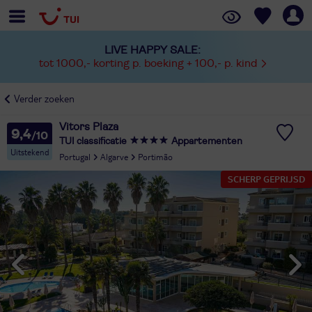
LIVE HAPPY SALE:
tot 1000,- korting p. boeking + 100,- p. kind
Verder zoeken
Vitors Plaza
9,4
TUI classificatie
Appartementen
Uitstekend
Portugal
Algarve
Portimão
SCHERP GEPRIJSD