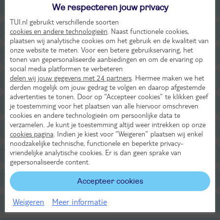
Faciliteiten
We respecteren jouw privacy
TUI.nl gebruikt verschillende soorten
Restaurants/Bars
cookies en andere technologieën
. Naast functionele cookies,
plaatsen wij analytische cookies om het gebruik en de kwaliteit van
onze website te meten. Voor een betere gebruikservaring, het
Zwembaden
tonen van gepersonaliseerde aanbiedingen en om de ervaring op
social media platformen te verbeteren
delen wij jouw gegevens met 24 partners
. Hiermee maken we het
Strand
derden mogelijk om jouw gedrag te volgen en daarop afgestemde
advertenties te tonen. Door op “Accepteer cookies” te klikken geef
Sport & Activiteiten
je toestemming voor het plaatsen van alle hiervoor omschreven
cookies en andere technologieën om persoonlijke data te
verzamelen. Je kunt je toestemming altijd weer intrekken op onze
Entertainment
cookies pagina
. Indien je kiest voor “Weigeren” plaatsen wij enkel
noodzakelijke technische, functionele en beperkte privacy-
vriendelijke analytische cookies. Er is dan geen sprake van
Voor de kinderen
gepersonaliseerde content.
Tip
Accepteer cookies
Weigeren
Meer informatie
Overige informatie